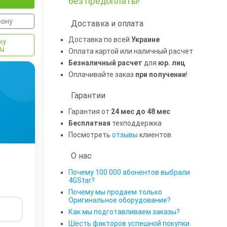
без предоплаты!
фону
Доставка и оплата
Доставка по всей
Украине
ку
яц
Оплата картой или наличный расчет
Безналичный расчет
для
юр. лиц
Оплачивайте заказ
при получении
!
Гарантии
Гарантия от
24 мес до 48 мес
Бесплатная
техподдержка
Посмотреть
отзывы
клиентов
О нас
Почему 100 000 абонентов выбрали
4GStar?
Почему мы продаем только
Оригинальное оборудование?
Как мы подготавливаем заказы?
Шесть факторов успешной покупки