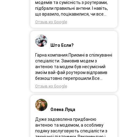
порадила хороший пристрій.
модемів та сумісність з роутерами,
Замовлення прийшло через день і я
підбрали правильні антени. І навіть,
поїхала встановлювати інтернет.
що вразило, поцікавилися, чи все
Олеся була на зв’язоку і все
гаразд після впровадження
Отзыв из Google
допомагала. І ось інтернет працює як
обладнання в експлуатацію та чи
довго ми цього чекали швидкіст як
потрібна допомога спеціалістів.
вмісті все супер. Я дуже задоволена.
Дуже рекомендую!
Дякую менеджеру Олесі яка
Што Если?
порадила і допомогла а також за її
турботу. Дякую. Рекомендую .
Гарна компания.Приємні в спілкуванні
спеціалісти. Замовив модем з
антеною та модем був несумісний
змоїм вай-фай роутером відправив
безкоштовно перепрошили.Все
працює.
Отзыв из Google
Олена Луца
Дуже задоволена придбаною
антеною та модемом, а особливу
подяку заслуговують спеціалісти з
технічної підтримки. Рекомендую і