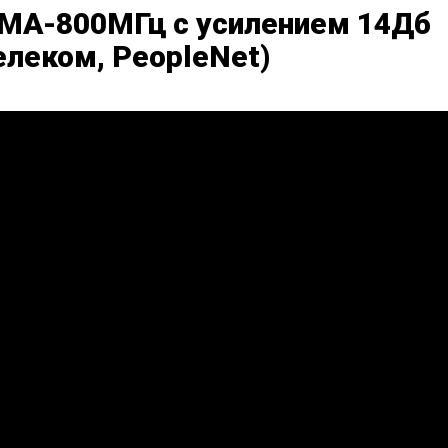
MA-800МГц с усилением 14Дб
елеком, PeopleNet)