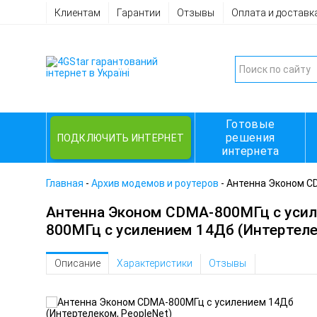
Клиентам
Гарантии
Отзывы
Оплата и доставк
Готовые
решения
ПОДКЛЮЧИТЬ ИНТЕРНЕТ
интернета
Главная
-
Архив модемов и роутеров
-
Антенна Эконом CD
Антенна Эконом CDMA-800МГц с усил
800МГц с усилением 14Дб (Интертеле
Описание
Характеристики
Отзывы