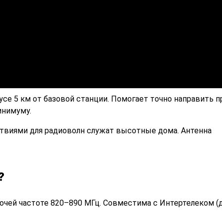
усе 5 км от базовой станции. Помогает точно направить 
инимуму.
тствиями для радиоволн служат высотные дома. Антенна
?
очей частоте 820–890 МГц. Совместима с Интертелеком (д