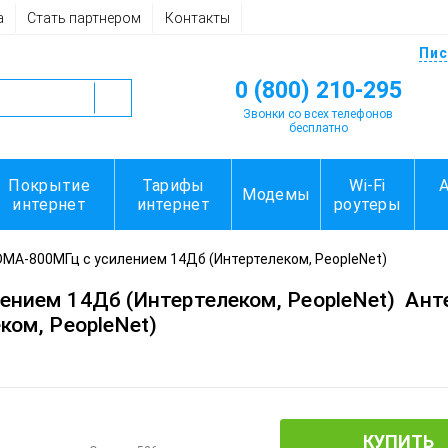
а
Стать партнером
Контакты
Пис
0 (800) 210-295
Звонки со всех телефонов
бесплатно
Покрытие
Тарифы
Wi-Fi
Модемы
интернет
интернет
роутеры
MA-800МГц с усилением 14Дб (Интертелеком, PeopleNet)
ением 14Дб (Интертелеком, PeopleNet)
Ант
ком, PeopleNet)
КУПИТЬ