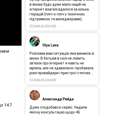
в якому будо дуже мало надій на
інтернет взагалі вдалося за кілька
ітерацій (пліч-о-пліч з технічною
підтримкою та менеджерами)
досягнути нереальної швидкості в
Отзыв из Google
~20МБіт/с. Можна мріяти про більше,
але я дуже вдячний за цей
результат, так як перші спроби
впиралися в максимум 4-5 МБіт/с.
Olya Leva
Спробували усіх можливих
прием
операторів, обертав десятки разів
Розповім вам ситуацію яка виникла зі
антену, змінили один раз модем з
мною. В батьків в селі не ловить
невеликою доплатою і вдалося
зв’язок про Інтернет я навіть не
неможливе :) Дякую вам! Безумовно
мріяла, але не здавалася і пробувала
вдячний і радий знайомству.
різні провайдери і пристрої стегнах
був дуже слабким або взагалі
Отзыв из Google
відсутній. І ось я в Інтернеті побачила
рекламу 3GStart перше що мене
підкорило це тестовий період 1 міс, я
вирішила спробувати ще раз.
Александр Рейда
Надіслала заявку зімною зв’язалася
о 14.7
менеджер Олеся дуже привітна
Дуже сподобався сервіс. Надали
дівчина розповіла все детально і
якісну консультацію щодо 4G