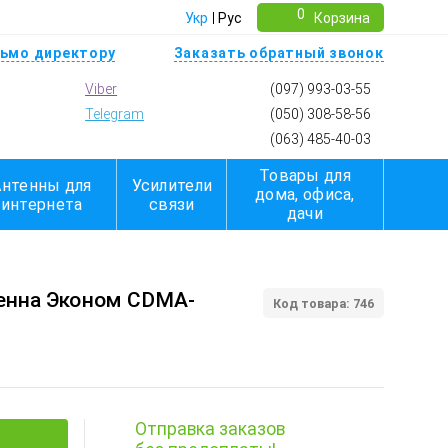
0
Укр
Рус
Корзина
ьмо директору
Заказать обратный звонок
Viber
(097) 993-03-55
Telegram
(050) 308-58-56
(063) 485-40-03
Товары для
Антенны для
Усилители
дома, офиса,
интернета
связи
дачи
енна Эконом CDMA-
Код товара: 746
Отправка заказов