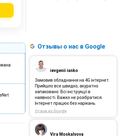
Отзывы о нас в Google
ована
ievgenii ianko
Замовив обладнання на 4G інтернет.
Прийшло все швидко, акуратно
запаковано. Всі інструкції в
leNet
наявності. Важко не розібратися.
Інтернет працює без нарікань.
Отзыв из Google
Vira Moskalyova