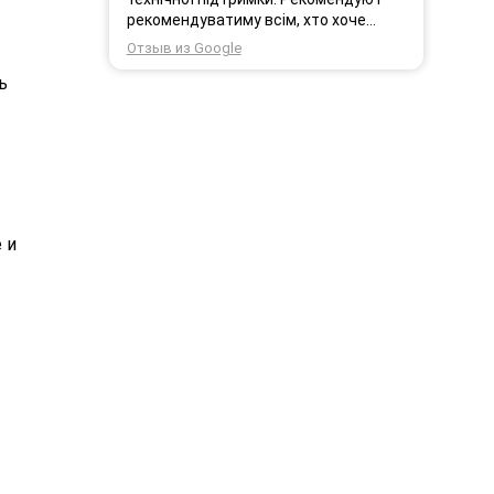
рекомендуватиму всім, хто хоче
користуватись безпровідним
Отзыв из Google
інтернетом.
ь
 и