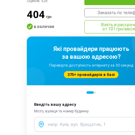
Оценок:
526
404
Заказать по теле
грн
Взять в рассроч
в наличии
от 101 грн/мес
Які провайдери працюють
за вашою адресою?
Перевірте доступність інтернету за 30 секунд
375+ провайдерів в базі
Введіть вашу адресу
Місто, вулиця та номер будинку