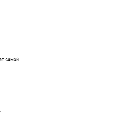
дет самой
т