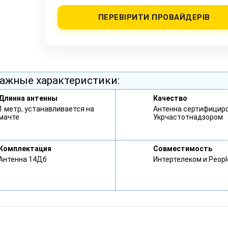
ПЕРЕВІРИТИ ПРОВАЙДЕРІВ
ажные характеристики:
Длинна антенны
Качество
1 метр, устанавливается на
Антенна сертифицир
мачте
Укрчастотнадзором
Комплектация
Совместимость
Антенна 14Дб
Интертелеком и Peop