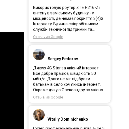
Використовую роутер ZTE R216-Z і
антену в заміському будинку - у
місцевості, де немає покриття 3(4)G
Інтернету. Вдячна співробітникам
служби технічної підтримки та
інженерам за професійне і швидке
Отзыв из Google
сервісне обслуговування, ремонт і
налаштування обладнання. Через 3
роки після покупки я не шкодую про
прийняте тоді рішення придбати
Sergey Fedorov
обладнання в компанії 3G star (зараз
4G star).
Дякую 4G Star за якісний інтернет.
Все добре працює, швидкість 50
мбіт/с. Довго не міг підібрати
батькам в село хоч якись інтернет.
Окреме дякую Олександру за якісно
підібране обладнання!
Отзыв из Google
Vitaliy Dominichenko
Супер професіональний підхід. В селі,