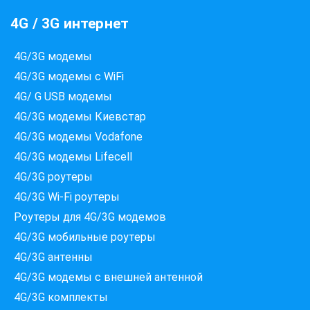
4G / 3G интернет
4G/3G модемы
4G/3G модемы с WiFi
4G/ G USB модемы
4G/3G модемы Киевстар
4G/3G модемы Vodafone
4G/3G модемы Lifecell
4G/3G роутеры
4G/3G Wi-Fi роутеры
Роутеры для 4G/3G модемов
4G/3G мобильные роутеры
4G/3G антенны
4G/3G модемы c внешней антенной
Які провайдери працюють
4G/3G комплекты