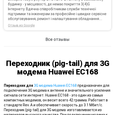
будинку - у місцевості, де немає покриття 3(4)G
Інтернету. Вдячна співробітникам служби технічної
підтримки та інженерам за професійне і швидке сервісне
обслуговування, ремонт і налаштування обладнання.
Через 3 роки після покупки я не шкодую про прийняте
Отзыв из Google
тоді рішення придбати обладнання в компанії 3G star
(зараз 4G star).
Все отзывы
Переходник (pig-tail) для 3G
модема Huawei EC168
Переходник для
3G модема Huawei EC168
предназначен для
подключения 3G модема к антенне и значительного усиления
сигнала сети интернет. Huawei EC168 - это один из самых
компактных модемов, он весит всего 42 грамма. Работает в
стандарте Rev. A и обеспечивает скорость до 3.1 Мбит/с.
Переходник (pig-tail) для 3G модема изготавливается из
материалов высокого качества. При подключении модема к