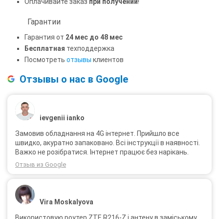
Оплачивайте заказ
при получении
!
Гарантии
Гарантия от
24 мес до 48 мес
Бесплатная
техподдержка
Посмотреть
отзывы
клиентов
Отзывы о нас в Google
ievgenii ianko
Замовив обладнання на 4G інтернет. Прийшло все
швидко, акуратно запаковано. Всі інструкції в наявності.
Важко не розібратися. Інтернет працює без нарікань.
Отзыв из Google
Vira Moskalyova
Використовую роутер ZTE R216-Z і антену в заміському