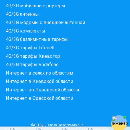
4G/3G мобильные роутеры
4G/3G антенны
4G/3G модемы c внешней антенной
Які провайдери працюють
4G/3G комплекты
за вашою адресою?
4G/3G безлимитные тарифы
Перевірте доступність інтернету за 30 секунд
4G/3G тарифы Lifecell
375+ провайдерів в базі
4G/3G тарифы Киевстар
4G/3G тарифы Vodafone
Интернет в сёлах по областям
Введіть вашу адресу
Місто, вулиця та номер будинку
Интернет в Киевской области
Интернет во Львовской области
Интернет в Одесской области
ПЕРЕВІРИТИ ПРОВАЙДЕРІВ
ФОП Куц Олена Володимирівна