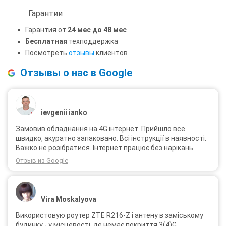
Гарантии
Гарантия от
24 мес до 48 мес
Бесплатная
техподдержка
Посмотреть
отзывы
клиентов
Отзывы о нас в Google
ievgenii ianko
Замовив обладнання на 4G інтернет. Прийшло все
швидко, акуратно запаковано. Всі інструкції в наявності.
Важко не розібратися. Інтернет працює без нарікань.
Отзыв из Google
Vira Moskalyova
Використовую роутер ZTE R216-Z і антену в заміському
будинку - у місцевості, де немає покриття 3(4)G