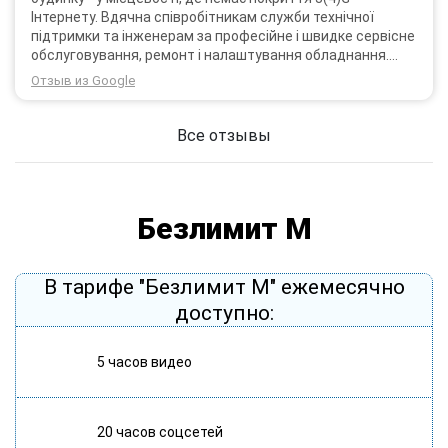
Інтернету. Вдячна співробітникам служби технічної
підтримки та інженерам за професійне і швидке сервісне
обслуговування, ремонт і налаштування обладнання.
Через 3 роки після покупки я не шкодую про прийняте
Отзыв из Google
тоді рішення придбати обладнання в компанії 3G star
(зараз 4G star).
Все отзывы
Безлимит М
В тарифе "Безлимит М" ежемесячно
доступно:
5 часов видео
20 часов соцсетей