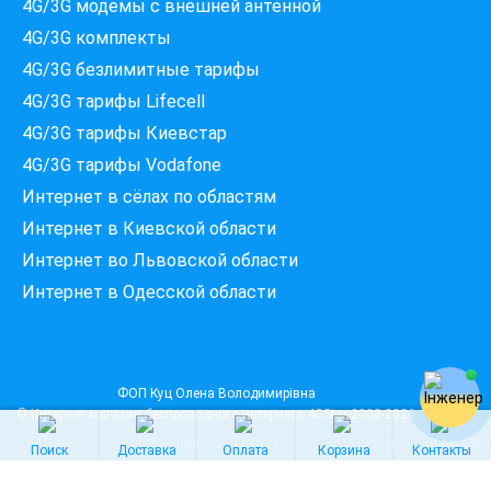
4G/3G модемы c внешней антенной
Які провайдери працюють
4G/3G комплекты
за вашою адресою?
4G/3G безлимитные тарифы
Перевірте доступність інтернету за 30 секунд
4G/3G тарифы Lifecell
375+ провайдерів в базі
4G/3G тарифы Киевстар
4G/3G тарифы Vodafone
Интернет в сёлах по областям
Введіть вашу адресу
Интернет в Киевской области
Місто, вулиця та номер будинку
Интернет во Львовской области
Интернет в Одесской области
ПЕРЕВІРИТИ ПРОВАЙДЕРІВ
ФОП Куц Олена Володимирівна
© Интернет магазин беспроводного интернета
4GStar
2008-2026
Поиск
Доставка
Оплата
Корзина
Контакты