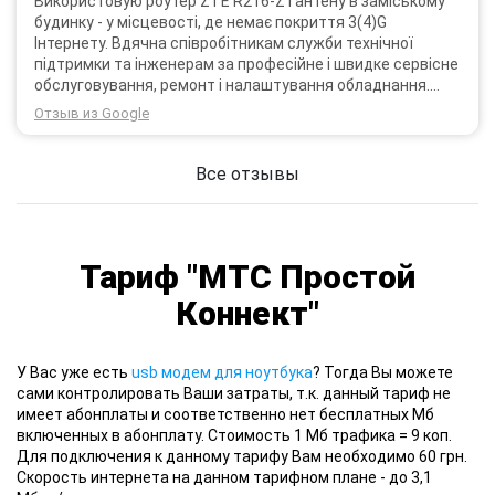
Використовую роутер ZTE R216-Z і антену в заміському
будинку - у місцевості, де немає покриття 3(4)G
Інтернету. Вдячна співробітникам служби технічної
підтримки та інженерам за професійне і швидке сервісне
обслуговування, ремонт і налаштування обладнання.
Через 3 роки після покупки я не шкодую про прийняте
Отзыв из Google
тоді рішення придбати обладнання в компанії 3G star
(зараз 4G star).
Все отзывы
Тариф "МТС Простой
Коннект"
У Вас уже есть
usb модем для ноутбука
? Тогда Вы можете
сами контролировать Ваши затраты, т.к. данный тариф не
имеет абонплаты и соответственно нет бесплатных Мб
включенных в абонплату. Стоимость 1 Мб трафика = 9 коп.
Для подключения к данному тарифу Вам необходимо 60 грн.
Скорость интернета на данном тарифном плане - до 3,1