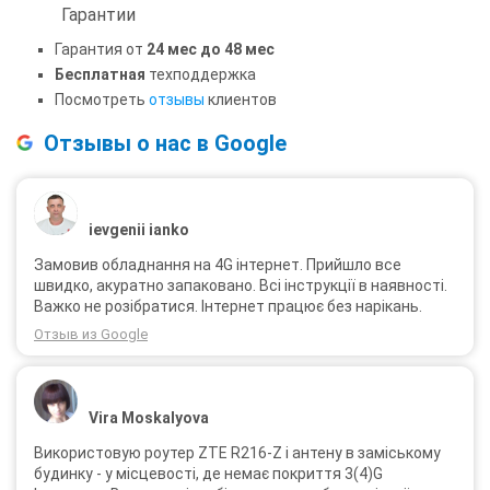
Гарантии
Гарантия от
24 мес до 48 мес
Бесплатная
техподдержка
Посмотреть
отзывы
клиентов
Отзывы о нас в Google
ievgenii ianko
Замовив обладнання на 4G інтернет. Прийшло все
швидко, акуратно запаковано. Всі інструкції в наявності.
Важко не розібратися. Інтернет працює без нарікань.
Отзыв из Google
Vira Moskalyova
Використовую роутер ZTE R216-Z і антену в заміському
будинку - у місцевості, де немає покриття 3(4)G