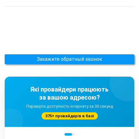
Закажите обратный звонок
Які провайдери працюють
за вашою адресою?
Перевірте доступність інтернету за 30 секунд
375+ провайдерів в базі