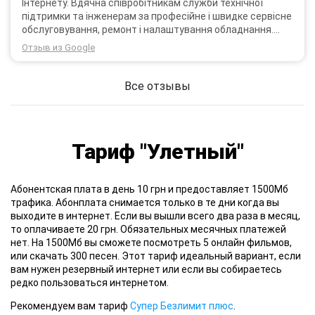
Інтернету. Вдячна співробітникам служби технічної
підтримки та інженерам за професійне і швидке сервісне
обслуговування, ремонт і налаштування обладнання.
Через 3 роки після покупки я не шкодую про прийняте
Отзыв из Google
тоді рішення придбати обладнання в компанії 3G star
(зараз 4G star).
Все отзывы
Тариф "Улетный"
Абонентская плата в день 10 грн и предоставляет 1500Мб
трафика. Абонплата снимается только в те дни когда вы
выходите в интернет. Если вы вышли всего два раза в месяц,
то оплачиваете 20 грн. Обязательных месячных платежей
нет. На 1500Мб вы сможете посмотреть 5 онлайн фильмов,
или скачать 300 песен. Этот тариф идеальный вариант, если
вам нужен резервный интернет или если вы собираетесь
редко пользоваться интернетом.
Рекомендуем вам тариф
Супер Безлимит плюс
.