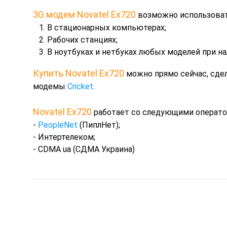
3G модем Novatel Ex720
возможно использоват
1. В стационарных компьютерах;
2. Рабочих станциях;
3. В ноутбуках и нетбуках любых моделей при нал
Купить Novatel Ex720
можно прямо сейчас, сдел
модемы
Cricket
.
Novatel Ex720
работает со следующими операто
-
PeopleNet
(ПиплНет);
- Интертелеком;
- CDMA ua (СДМА Украина)