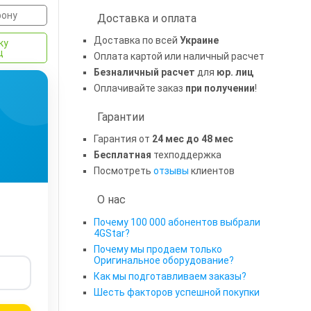
фону
Доставка и оплата
Доставка по всей
Украине
ку
ц
Оплата картой или наличный расчет
Безналичный расчет
для
юр. лиц
Оплачивайте заказ
при получении
!
Гарантии
Гарантия от
24 мес до 48 мес
Бесплатная
техподдержка
Посмотреть
отзывы
клиентов
О нас
Почему 100 000 абонентов выбрали
4GStar?
Почему мы продаем только
Оригинальное оборудование?
Как мы подготавливаем заказы?
Шесть факторов успешной покупки