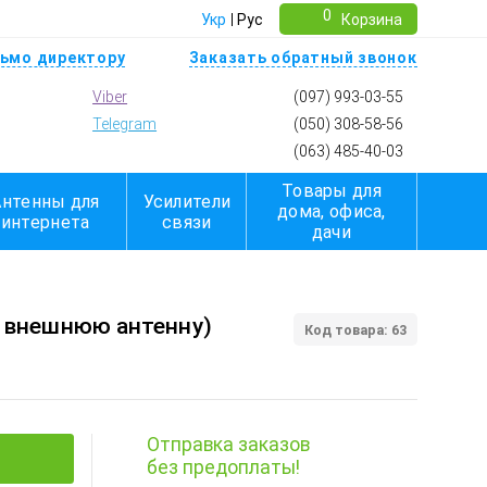
0
Укр
Рус
Корзина
ьмо директору
Заказать обратный звонок
Viber
(097) 993-03-55
Telegram
(050) 308-58-56
(063) 485-40-03
Товары для
Антенны для
Усилители
дома, офиса,
интернета
связи
дачи
д внешнюю антенну)
Код товара: 63
Отправка заказов
без предоплаты!