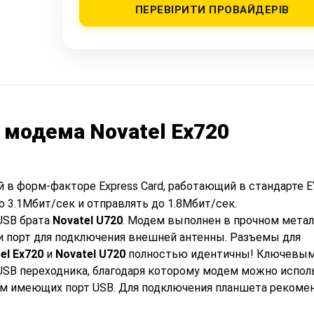
ПЕРЕВІРИТИ ПРОВАЙДЕРІВ
 модема Novatel Ex720
!
в форм-факторе Express Card, работающий в стандарте E
о 3.1Мбит/сек и отправлять до 1.8Мбит/сек.
USB брата
Novatel U720
. Модем выполнен в прочном мета
и порт для подключения внешней антенны. Разъемы для
el Ex720
и
Novatel U720
полностью идентичны! Ключевы
USB переходника, благодаря которому модем можно испол
вам имеющих порт USB. Для подключения планшета рекоме