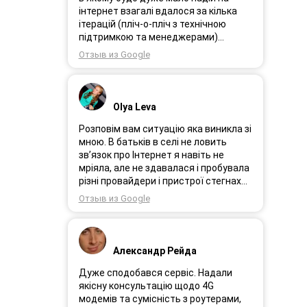
інтернет взагалі вдалося за кілька
ітерацій (пліч-о-пліч з технічною
підтримкою та менеджерами)
досягнути нереальної швидкості в
Отзыв из Google
~20МБіт/с. Можна мріяти про більше,
але я дуже вдячний за цей
результат, так як перші спроби
впиралися в максимум 4-5 МБіт/с.
Olya Leva
Спробували усіх можливих
операторів, обертав десятки разів
Розповім вам ситуацію яка виникла зі
антену, змінили один раз модем з
мною. В батьків в селі не ловить
невеликою доплатою і вдалося
зв’язок про Інтернет я навіть не
неможливе :) Дякую вам! Безумовно
мріяла, але не здавалася і пробувала
вдячний і радий знайомству.
різні провайдери і пристрої стегнах
був дуже слабким або взагалі
Отзыв из Google
відсутній. І ось я в Інтернеті побачила
рекламу 3GStart перше що мене
підкорило це тестовий період 1 міс, я
вирішила спробувати ще раз.
Александр Рейда
Надіслала заявку зімною зв’язалася
менеджер Олеся дуже привітна
Дуже сподобався сервіс. Надали
дівчина розповіла все детально і
якісну консультацію щодо 4G
порадила хороший пристрій.
модемів та сумісність з роутерами,