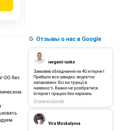
Отзывы о нас в Google
ievgenii ianko
Замовив обладнання на 4G інтернет.
Прийшло все швидко, акуратно
V-DO Rev.
запаковано. Всі інструкції в
наявності. Важко не розібратися.
ллическом
Інтернет працює без нарікань.
Отзыв из Google
м
ьзовать
ндуем
Vira Moskalyova