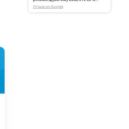
користуватись безпровідним
Отзыв из Google
інтернетом.