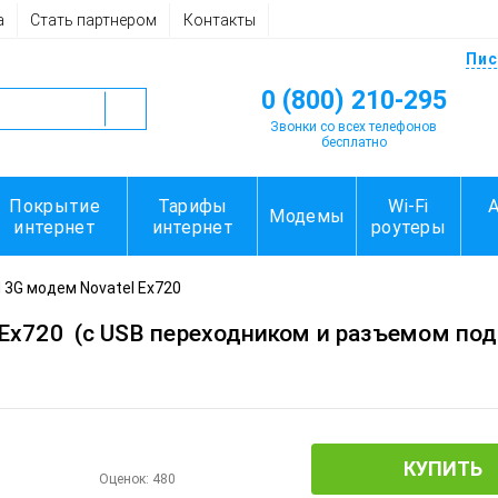
а
Стать партнером
Контакты
Пис
0 (800) 210-295
Звонки со всех телефонов
бесплатно
Покрытие
Тарифы
Wi-Fi
Модемы
интернет
интернет
роутеры
 3G модем Novatel Ex720
 Ex720
(с USB переходником и разъемом по
КУПИТЬ
Оценок:
480