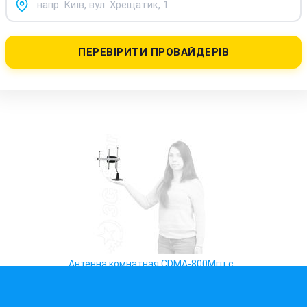
ПЕРЕВІРИТИ ПРОВАЙДЕРІВ
Антенна комнатная CDMA-800Мгц с
усилением 5Дб+переходник