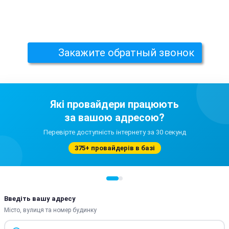
Закажите обратный звонок
Які провайдери працюють
за вашою адресою?
Перевірте доступність інтернету за 30 секунд
375+ провайдерів в базі
Введіть вашу адресу
Місто, вулиця та номер будинку