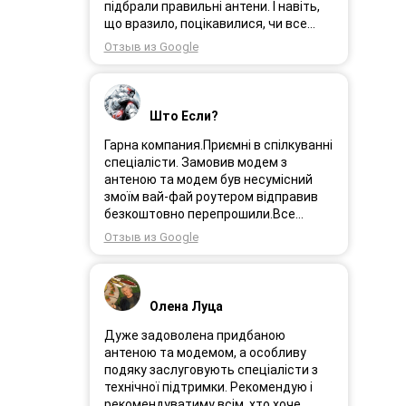
Замовлення прийшло через день і я
підбрали правильні антени. І навіть,
поїхала встановлювати інтернет.
що вразило, поцікавилися, чи все
Олеся була на зв’язоку і все
гаразд після впровадження
Отзыв из Google
допомагала. І ось інтернет працює як
обладнання в експлуатацію та чи
довго ми цього чекали швидкіст як
потрібна допомога спеціалістів.
вмісті все супер. Я дуже задоволена.
Дуже рекомендую!
Дякую менеджеру Олесі яка
Што Если?
порадила і допомогла а також за її
турботу. Дякую. Рекомендую .
Гарна компания.Приємні в спілкуванні
спеціалісти. Замовив модем з
антеною та модем був несумісний
змоїм вай-фай роутером відправив
безкоштовно перепрошили.Все
працює.
Отзыв из Google
Олена Луца
Дуже задоволена придбаною
антеною та модемом, а особливу
подяку заслуговують спеціалісти з
технічної підтримки. Рекомендую і
рекомендуватиму всім, хто хоче