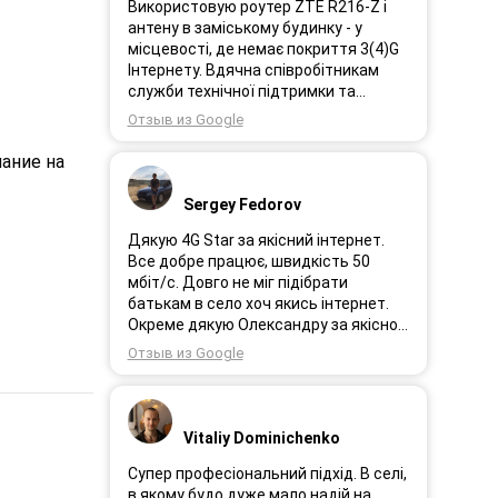
Використовую роутер ZTE R216-Z і
антену в заміському будинку - у
місцевості, де немає покриття 3(4)G
Інтернету. Вдячна співробітникам
служби технічної підтримки та
інженерам за професійне і швидке
Отзыв из Google
сервісне обслуговування, ремонт і
налаштування обладнання. Через 3
ание на
роки після покупки я не шкодую про
прийняте тоді рішення придбати
Sergey Fedorov
обладнання в компанії 3G star (зараз
4G star).
Дякую 4G Star за якісний інтернет.
Все добре працює, швидкість 50
мбіт/с. Довго не міг підібрати
батькам в село хоч якись інтернет.
Окреме дякую Олександру за якісно
підібране обладнання!
Отзыв из Google
Vitaliy Dominichenko
Супер професіональний підхід. В селі,
в якому будо дуже мало надій на