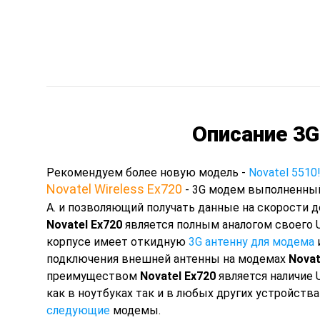
Описание 3G
Рекомендуем более новую модель -
Novatel 5510
Novatel Wireless Ex720
- 3G модем выполненный 
A. и позволяющий получать данные на скорости д
Novatel Ex720
является полным аналогом своего 
корпусе имеет откидную
3G антенну для модема
подключения внешней антенны на модемах
Novat
преимуществом
Novatel Ex720
является наличие 
как в ноутбуках так и в любых других устройст
следующие
модемы.