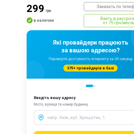
299
Заказать по теле
грн
Взять в рассроч
в наличии
от 75 грн/меся
Які провайдери працюють
за вашою адресою?
Перевірте доступність інтернету за 30 секунд
375+ провайдерів в базі
Введіть вашу адресу
Місто, вулиця та номер будинку