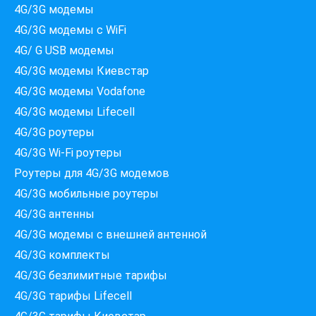
4G/3G модемы
4G/3G модемы с WiFi
4G/ G USB модемы
4G/3G модемы Киевстар
4G/3G модемы Vodafone
4G/3G модемы Lifecell
4G/3G роутеры
4G/3G Wi-Fi роутеры
Роутеры для 4G/3G модемов
4G/3G мобильные роутеры
4G/3G антенны
4G/3G модемы c внешней антенной
Які провайдери працюють
4G/3G комплекты
за вашою адресою?
4G/3G безлимитные тарифы
Перевірте доступність інтернету за 30 секунд
4G/3G тарифы Lifecell
375+ провайдерів в базі