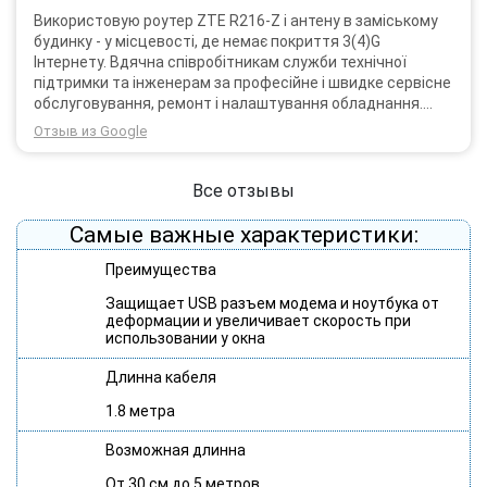
Використовую роутер ZTE R216-Z і антену в заміському
будинку - у місцевості, де немає покриття 3(4)G
Інтернету. Вдячна співробітникам служби технічної
підтримки та інженерам за професійне і швидке сервісне
обслуговування, ремонт і налаштування обладнання.
Через 3 роки після покупки я не шкодую про прийняте
Отзыв из Google
тоді рішення придбати обладнання в компанії 3G star
(зараз 4G star).
Все отзывы
Самые важные характеристики:
Преимущества
Защищает USB разъем модема и ноутбука от
деформации и увеличивает скорость при
использовании у окна
Длинна кабеля
1.8 метра
Возможная длинна
От 30 см до 5 метров