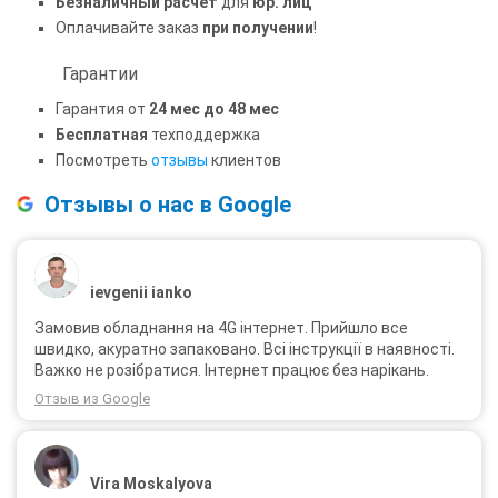
Безналичный расчет
для
юр. лиц
Оплачивайте заказ
при получении
!
Гарантии
Гарантия от
24 мес до 48 мес
Бесплатная
техподдержка
Посмотреть
отзывы
клиентов
Отзывы о нас в Google
ievgenii ianko
Замовив обладнання на 4G інтернет. Прийшло все
швидко, акуратно запаковано. Всі інструкції в наявності.
Важко не розібратися. Інтернет працює без нарікань.
Отзыв из Google
Vira Moskalyova