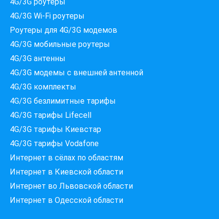
4G/3G роутеры
4G/3G Wi-Fi роутеры
Роутеры для 4G/3G модемов
4G/3G мобильные роутеры
4G/3G антенны
4G/3G модемы c внешней антенной
Які провайдери працюють
4G/3G комплекты
за вашою адресою?
4G/3G безлимитные тарифы
Перевірте доступність інтернету за 30 секунд
4G/3G тарифы Lifecell
375+ провайдерів в базі
4G/3G тарифы Киевстар
4G/3G тарифы Vodafone
Интернет в сёлах по областям
Введіть вашу адресу
Интернет в Киевской области
Місто, вулиця та номер будинку
Интернет во Львовской области
Интернет в Одесской области
ПЕРЕВІРИТИ ПРОВАЙДЕРІВ