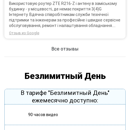
Використовую роутер ZTE R216-Z і антену в заміському
будинку - у місцевості, де немає покриття 3(4)G
Інтернету. Вдячна співробітникам служби технічної
підтримки та інженерам за професійне і швидке сервісне
обслуговування, ремонт і налаштування обладнання.
Через 3 роки після покупки я не шкодую про прийняте
Отзыв из Google
тоді рішення придбати обладнання в компанії 3G star
(зараз 4G star).
Все отзывы
Безлимитный День
В тарифе "Безлимитный День"
ежемесячно доступно:
90 часов видео