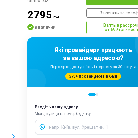
Оценок:
646
2795
Заказать по теле
грн
Взять в рассроч
в наличии
от 699 грн/мес
Які провайдери працюють
за вашою адресою?
Перевірте доступність інтернету за 30 секунд
375+ провайдерів в базі
Введіть вашу адресу
Місто, вулиця та номер будинку