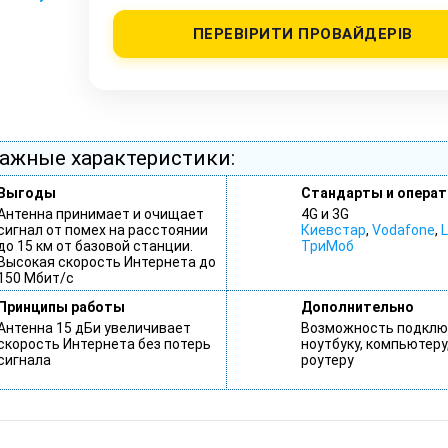
ПЕРЕВІРИТИ ПРОВАЙДЕРІВ
ажные характеристики:
Выгоды
Стандарты и опера
Антенна принимает и очищает
4G и 3G
сигнал от помех на расстоянии
Киевстар
,
Vodafone
,
L
до 15 км от базовой станции.
ТриМоб
Высокая скорость Интернета до
150 Мбит/с
Принципы работы
Дополнительно
Антенна 15 дБи увеличивает
Возможность подклю
скорость Интернета без потерь
ноутбуку, компьютеру,
сигнала
роутеру