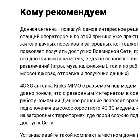
Кому рекомендуем
Данная антенна - пожалуй, самое интересное реше
станций операторов и по этой причине уже практ
жители дачных поселков и загородных коттеджей
позволяет получить доступ ко Всемирной Сети, п
это достойный показатель, ведь он позволяет в
развлечений (игры, музыка, фильмы), так и по р
мессенджерах, отправка и получение данных).
4G 3G антенна Kroks MIMO с разъемом под модем
давно поняли, что с резервным Интернетом в со
работу компании. Данное решение позволит сраз
подключения высокоскоростного 4G 3G модема. И
на загородных территориях, где порой сложно по
доступ к Сети.
Устанавливайте такой комплект в частном доме и