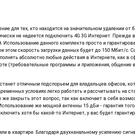
ние для тех, кто находится на значительном удалении от 
ически не надеется подключить 4G 3G Интернет. Прежде в
. Использование данного комплекта просто и гарантиров
ри этом скорость загрузки данных будет до 150 Мбит/с. С
ыполнять абсолютно любые действия в Интернете, как в с
аботе (требовательные программы и приложения, общение 
 станет отличным подспорьем для владельцев офисов, ко
временных условиях легко работать и рассчитывать на с
у же закрыть этот вопрос, так как включает в себя возм
спользование же мощной антенны 15 дБи - гарантия того,
дключить хотя бы какой-то Интернет, у вас будет гарант
ли в квартире. Благодаря двухканальному усилению сигна