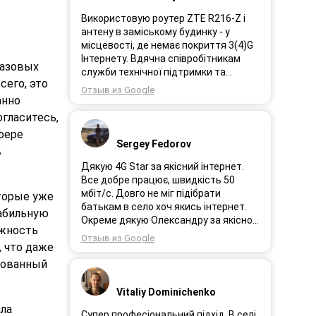
Використовую роутер ZTE R216-Z і
антену в заміському будинку - у
місцевості, де немає покриття 3(4)G
Інтернету. Вдячна співробітникам
базовых
служби технічної підтримки та
сего, это
інженерам за професійне і швидке
Отзыв из Google
сервісне обслуговування, ремонт і
анно
налаштування обладнання. Через 3
огласитесь,
роки після покупки я не шкодую про
фере
прийняте тоді рішення придбати
Sergey Fedorov
в
обладнання в компанії 3G star (зараз
4G star).
Дякую 4G Star за якісний інтернет.
Все добре працює, швидкість 50
мбіт/с. Довго не міг підібрати
торые уже
батькам в село хоч якись інтернет.
табильную
Окреме дякую Олександру за якісно
ожность
підібране обладнання!
Отзыв из Google
 что даже
ированный
Vitaliy Dominichenko
ла
Супер професіональний підхід. В селі,