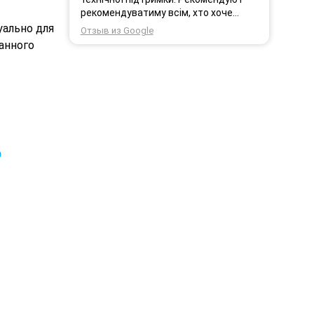
рекомендуватиму всім, хто хоче
користуватись безпровідним
ально для
Отзыв из Google
інтернетом.
анного