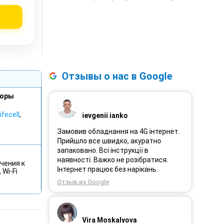
Отзывы о нас в Google
торы
ifecell
,
ievgenii ianko
Замовив обладнання на 4G інтернет.
Прийшло все швидко, акуратно
запаковано. Всі інструкції в
наявності. Важко не розібратися.
чения к
Інтернет працює без нарікань.
 Wi-Fi
Отзыв из Google
Vira Moskalyova