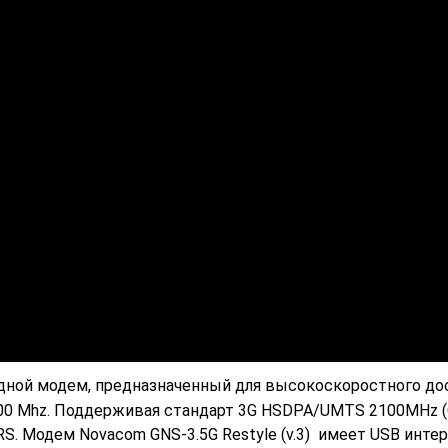
дной модем, предназначенный для высокоскоростного до
900 Mhz. Поддерживая стандарт 3G HSDPA/UMTS 2100MHz (
PRS. Модем Novacom GNS-3.5G Restyle (v.3) имеет USB интер