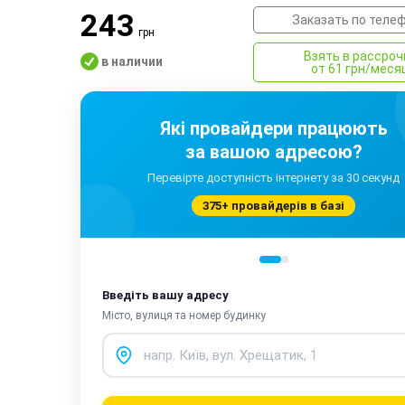
243
Заказать по теле
грн
Взять в рассроч
в наличии
от 61 грн/меся
Які провайдери працюють
за вашою адресою?
Перевірте доступність інтернету за 30 секунд
375+ провайдерів в базі
Введіть вашу адресу
Місто, вулиця та номер будинку