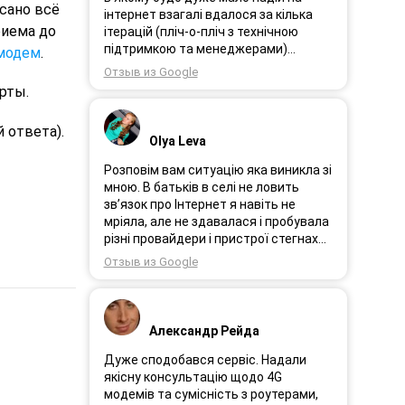
сано всё
інтернет взагалі вдалося за кілька
риема до
ітерацій (пліч-о-пліч з технічною
підтримкою та менеджерами)
модем
.
досягнути нереальної швидкості в
Отзыв из Google
~20МБіт/с. Можна мріяти про більше,
рты.
але я дуже вдячний за цей
результат, так як перші спроби
 ответа).
впиралися в максимум 4-5 МБіт/с.
Olya Leva
Спробували усіх можливих
операторів, обертав десятки разів
Розповім вам ситуацію яка виникла зі
антену, змінили один раз модем з
мною. В батьків в селі не ловить
невеликою доплатою і вдалося
зв’язок про Інтернет я навіть не
неможливе :) Дякую вам! Безумовно
мріяла, але не здавалася і пробувала
вдячний і радий знайомству.
різні провайдери і пристрої стегнах
був дуже слабким або взагалі
Отзыв из Google
відсутній. І ось я в Інтернеті побачила
рекламу 3GStart перше що мене
підкорило це тестовий період 1 міс, я
вирішила спробувати ще раз.
Александр Рейда
Надіслала заявку зімною зв’язалася
менеджер Олеся дуже привітна
Дуже сподобався сервіс. Надали
дівчина розповіла все детально і
якісну консультацію щодо 4G
порадила хороший пристрій.
модемів та сумісність з роутерами,