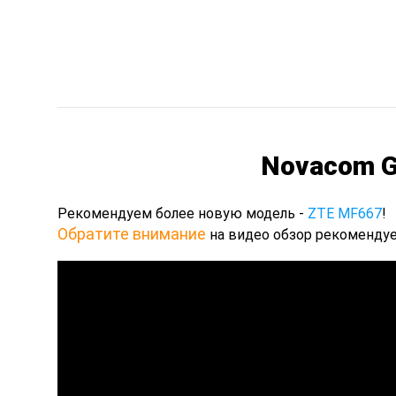
Novacom GN
Рекомендуем более новую модель -
ZTE MF667
!
Обратите внимание
на видео обзор рекоменду