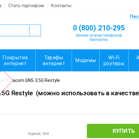
а
Стать партнером
Контакты
Пис
0 (800) 210-295
Звонки со всех телефонов
бесплатно
Покрытие
Тарифы
Wi-Fi
Модемы
интернет
интернет
роутеры
м Novacom GNS-3.5G Restyle
5G Restyle
(можно использовать в качестве
КУПИТЬ
Оценок:
560