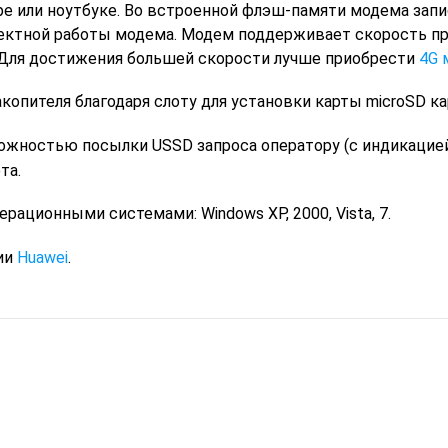
е или ноутбуке. Во встроенной флэш-памяти модема запи
ектной работы модема. Модем поддерживает скорость п
. Для достижения большей скорости лучше приобрести
4G 
копителя благодаря слоту для установки карты microSD ка
жностью посылки USSD запроса оператору (с индикацией
та.
ерационными системами: Windows XP, 2000, Vista, 7.
ии
Huawei
.