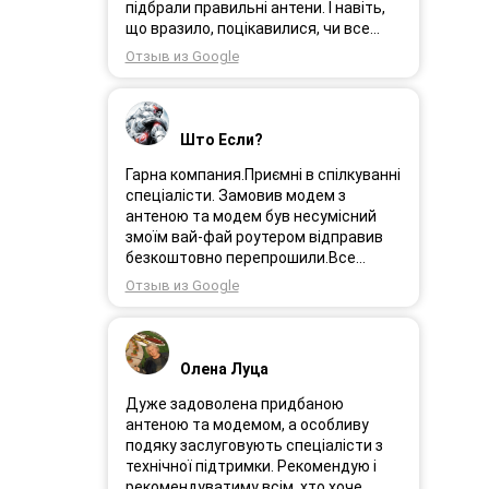
Замовлення прийшло через день і я
підбрали правильні антени. І навіть,
поїхала встановлювати інтернет.
що вразило, поцікавилися, чи все
Олеся була на зв’язоку і все
гаразд після впровадження
Отзыв из Google
допомагала. І ось інтернет працює як
обладнання в експлуатацію та чи
довго ми цього чекали швидкіст як
потрібна допомога спеціалістів.
вмісті все супер. Я дуже задоволена.
Дуже рекомендую!
Дякую менеджеру Олесі яка
Што Если?
порадила і допомогла а також за її
турботу. Дякую. Рекомендую .
Гарна компания.Приємні в спілкуванні
спеціалісти. Замовив модем з
антеною та модем був несумісний
змоїм вай-фай роутером відправив
безкоштовно перепрошили.Все
працює.
Отзыв из Google
Олена Луца
Дуже задоволена придбаною
антеною та модемом, а особливу
подяку заслуговують спеціалісти з
технічної підтримки. Рекомендую і
рекомендуватиму всім, хто хоче