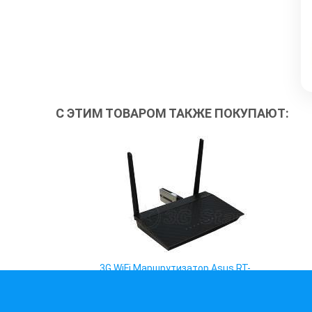
С ЭТИМ ТОВАРОМ ТАКЖЕ ПОКУПАЮТ:
3G WiFi Маршрутизатор Asus RT-
AC51U Dual Band