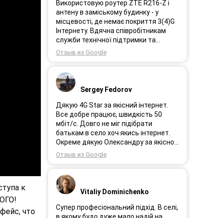
Використовую роутер ZTE R216-Z і
антену в заміському будинку - у
місцевості, де немає покриття 3(4)G
Інтернету. Вдячна співробітникам
служби технічної підтримки та
інженерам за професійне і швидке
Отзыв из Google
сервісне обслуговування, ремонт і
налаштування обладнання. Через 3
роки після покупки я не шкодую про
прийняте тоді рішення придбати
Sergey Fedorov
обладнання в компанії 3G star (зараз
4G star).
Дякую 4G Star за якісний інтернет.
Все добре працює, швидкість 50
мбіт/с. Довго не міг підібрати
батькам в село хоч якись інтернет.
Окреме дякую Олександру за якісно
підібране обладнання!
Отзыв из Google
ступа к
Vitaliy Dominichenko
ОГО!
Супер професіональний підхід. В селі,
фейс, что
в якому будо дуже мало надій на