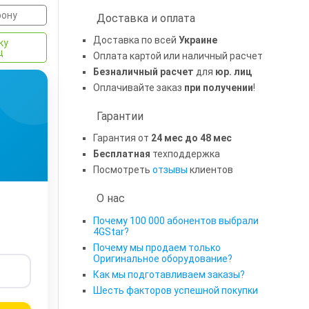
фону
Доставка и оплата
Доставка по всей
Украине
ку
ц
Оплата картой или наличный расчет
Безналичный расчет
для
юр. лиц
Оплачивайте заказ
при получении
!
Гарантии
Гарантия от
24 мес до 48 мес
Бесплатная
техподдержка
Посмотреть
отзывы
клиентов
О нас
Почему 100 000 абонентов выбрали
4GStar?
Почему мы продаем только
Оригинальное оборудование?
Как мы подготавливаем заказы?
Шесть факторов успешной покупки