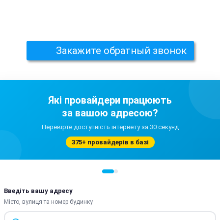
Закажите обратный звонок
Які провайдери працюють
за вашою адресою?
Перевірте доступність інтернету за 30 секунд
375+ провайдерів в базі
Введіть вашу адресу
Місто, вулиця та номер будинку