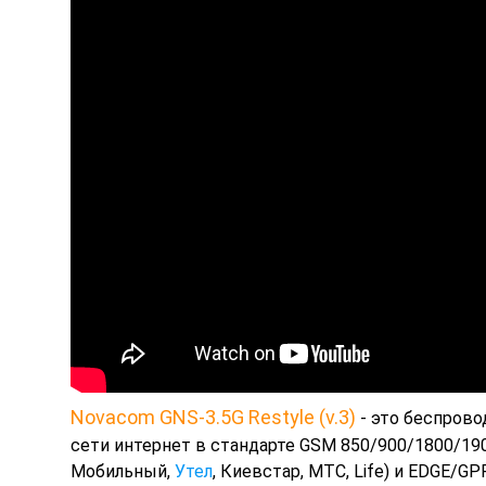
Novacom GNS-3.5G Restyle (v.3)
- это беспрово
сети интернет в стандарте GSM 850/900/1800/1
Мобильный,
Утел
, Киевстар, МТС, Life) и EDGE/G