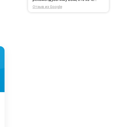
користуватись безпровідним
Отзыв из Google
інтернетом.