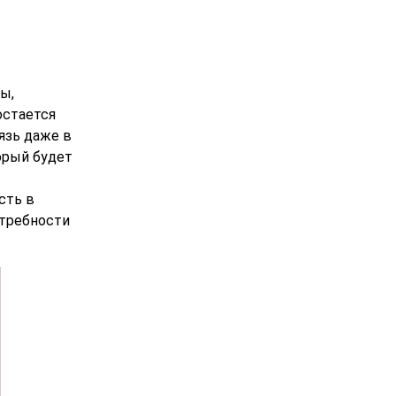
ы,
остается
язь даже в
орый будет
сть в
отребности