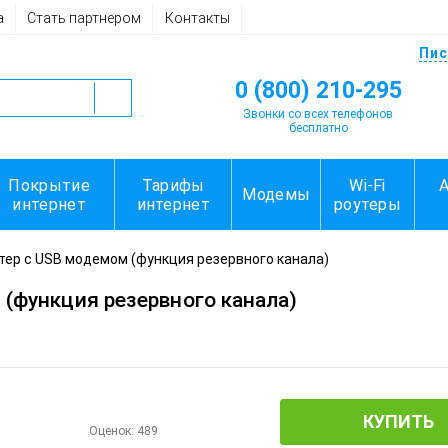
а
Стать партнером
Контакты
Пис
0 (800) 210-295
Звонки со всех телефонов
бесплатно
Покрытие
Тарифы
Wi-Fi
Модемы
интернет
интернет
роутеры
ер с USB модемом (функция резервного канала)
(функция резервного канала)
КУПИТЬ
Оценок:
489