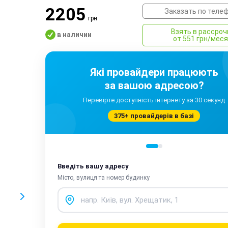
2205
Заказать по теле
грн
Взять в рассроч
в наличии
от 551 грн/мес
Які провайдери працюють
за вашою адресою?
Перевірте доступність інтернету за 30 секунд
375+ провайдерів в базі
Введіть вашу адресу
Місто, вулиця та номер будинку