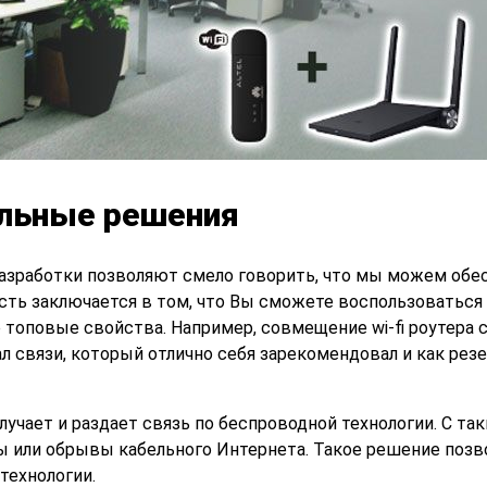
альные решения
азработки позволяют смело говорить, что мы можем обе
сть заключается в том, что Вы сможете воспользоваться
топовые свойства. Например, совмещение wi-fi роутера с
 связи, который отлично себя зарекомендовал и как рез
учает и раздает связь по беспроводной технологии. С та
 или обрывы кабельного Интернета. Такое решение позв
 технологии.