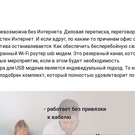
невозможна без Интернета. Деловая переписка, переговор
стен Интернет. И если вдруг, по каким-то причинам офис 
ектива останавливается. Как обеспечить бесперебойную св
ранный Wi-Fi роутер usb модем. Это резервный канал, кот
ые мероприятие, если в этом будет необходимость.
ра для USB модема является индивидуальный подход. То е
 подобран комплект, который полностью удовлетворит п