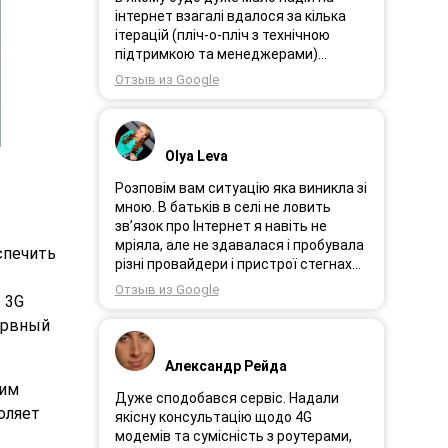
інтернет взагалі вдалося за кілька
ітерацій (пліч-о-пліч з технічною
підтримкою та менеджерами)
досягнути нереальної швидкості в
Отзыв из Google
~20МБіт/с. Можна мріяти про більше,
але я дуже вдячний за цей
результат, так як перші спроби
впиралися в максимум 4-5 МБіт/с.
Olya Leva
Спробували усіх можливих
операторів, обертав десятки разів
Розповім вам ситуацію яка виникла зі
антену, змінили один раз модем з
мною. В батьків в селі не ловить
невеликою доплатою і вдалося
зв’язок про Інтернет я навіть не
неможливе :) Дякую вам! Безумовно
мріяла, але не здавалася і пробувала
спечить
вдячний і радий знайомству.
різні провайдери і пристрої стегнах
був дуже слабким або взагалі
Отзыв из Google
 3G
відсутній. І ось я в Інтернеті побачила
рекламу 3GStart перше що мене
ервный
підкорило це тестовий період 1 міс, я
вирішила спробувати ще раз.
Александр Рейда
Надіслала заявку зімною зв’язалася
ким
менеджер Олеся дуже привітна
Дуже сподобався сервіс. Надали
оляет
дівчина розповіла все детально і
якісну консультацію щодо 4G
порадила хороший пристрій.
модемів та сумісність з роутерами,