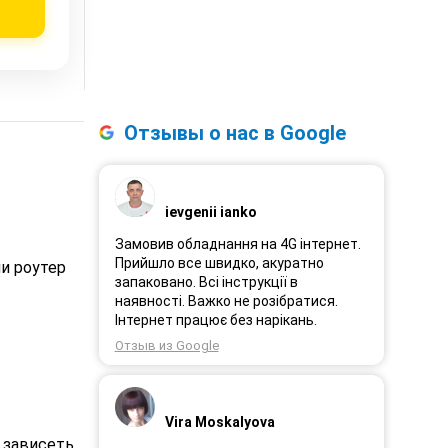
Отзывы о нас в Google
ievgenii ianko
Замовив обладнання на 4G інтернет.
Прийшло все швидко, акуратно
и роутер
запаковано. Всі інструкції в
наявності. Важко не розібратися.
Інтернет працює без нарікань.
Отзыв из Google
Vira Moskalyova
 зависеть