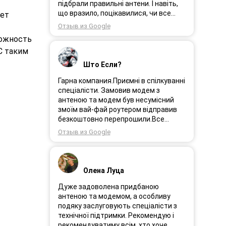
Замовлення прийшло через день і я
підбрали правильні антени. І навіть,
поїхала встановлювати інтернет.
що вразило, поцікавилися, чи все
дет
Олеся була на зв’язоку і все
гаразд після впровадження
Отзыв из Google
допомагала. І ось інтернет працює як
обладнання в експлуатацію та чи
можность
довго ми цього чекали швидкіст як
потрібна допомога спеціалістів.
С таким
вмісті все супер. Я дуже задоволена.
Дуже рекомендую!
Дякую менеджеру Олесі яка
Што Если?
порадила і допомогла а також за її
турботу. Дякую. Рекомендую .
Гарна компания.Приємні в спілкуванні
спеціалісти. Замовив модем з
антеною та модем був несумісний
змоїм вай-фай роутером відправив
безкоштовно перепрошили.Все
працює.
Отзыв из Google
Олена Луца
Дуже задоволена придбаною
антеною та модемом, а особливу
подяку заслуговують спеціалісти з
технічної підтримки. Рекомендую і
рекомендуватиму всім, хто хоче