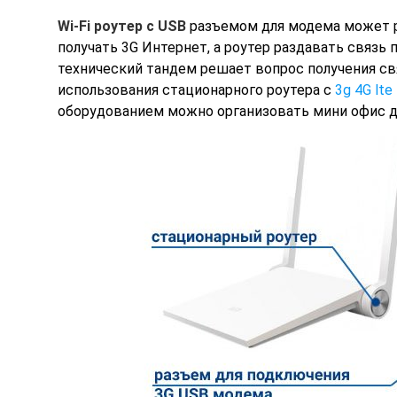
Wi-Fi роутер с USB
разъемом для модема может р
получать 3G Интернет, а роутер раздавать связь 
технический тандем решает вопрос получения свя
использования стационарного роутера c
3g 4G lt
оборудованием можно организовать мини офис д