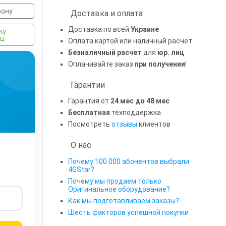
фону
Доставка и оплата
Доставка по всей
Украине
ку
яц
Оплата картой или наличный расчет
Безналичный расчет
для
юр. лиц
Оплачивайте заказ
при получении
!
Гарантии
Гарантия от
24 мес до 48 мес
Бесплатная
техподдержка
Посмотреть
отзывы
клиентов
О нас
Почему 100 000 абонентов выбрали
4GStar?
Почему мы продаем только
Оригинальное оборудование?
Как мы подготавливаем заказы?
Шесть факторов успешной покупки