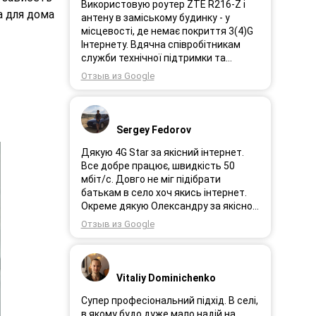
Використовую роутер ZTE R216-Z і
а для дома
антену в заміському будинку - у
місцевості, де немає покриття 3(4)G
Інтернету. Вдячна співробітникам
служби технічної підтримки та
інженерам за професійне і швидке
Отзыв из Google
сервісне обслуговування, ремонт і
налаштування обладнання. Через 3
роки після покупки я не шкодую про
прийняте тоді рішення придбати
Sergey Fedorov
обладнання в компанії 3G star (зараз
4G star).
Дякую 4G Star за якісний інтернет.
Все добре працює, швидкість 50
мбіт/с. Довго не міг підібрати
батькам в село хоч якись інтернет.
Окреме дякую Олександру за якісно
підібране обладнання!
Отзыв из Google
Vitaliy Dominichenko
Супер професіональний підхід. В селі,
в якому будо дуже мало надій на