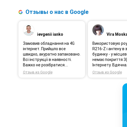
Отзывы о нас в Google
ievgenii ianko
Vira Mosk
Замовив обладнання на 4G
Використовую ро
інтернет. Прийшло все
R216-Z і антену в
швидко, акуратно запаковано.
будинку - у місцев
Всі інструкції в наявності.
немає покриття 3
Важко не розібратися.
Інтернету. Вдячна
Інтернет працює без нарікань.
співробітникам с
Отзыв из Google
Отзыв из Google
технічної підтрим
інженерам за проф
швидке сервісне
обслуговування, р
налаштування об
Через 3 роки після
не шкодую про пр
рішення придбати
обладнання в компанії 3
(зараз 4G star).