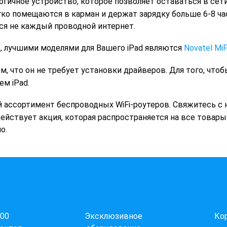
гичное устройство, которое позволяет оставаться в сети
гко помещаются в карман и держат зарядку больше 6-8 ча
ся не каждый проводной интернет.
, лучшими моделями для Вашего iPad являются
Novatel MiF
м, что он не требует установки драйверов. Для того, чтоб
м iPad.
ассортимент беспроводных WiFi-роутеров. Свяжитесь с 
действует акция, которая распространяется на все товар
о.
000
Эксклюзивное
Ко