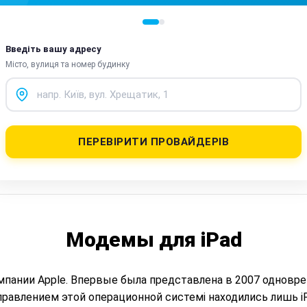
модем з не
і вдалося н
вам! Безумо
радий знай
Введіть вашу адресу
Місто, вулиця та номер будинку
ПЕРЕВІРИТИ ПРОВАЙДЕРІВ
Модемы для iPad
мпании Apple. Впервые была представлена в 2007 одновр
правлением этой операционной системі находились лишь iPh