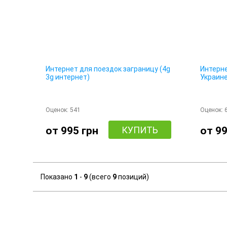
Интернет для поездок заграницу (4g
Интерн
3g интернет)
Украине
Оценок:
541
Оценок:
от 995 грн
КУПИТЬ
от 99
Показано
1
-
9
(всего
9
позиций)