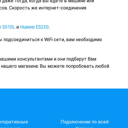
 даже тогда, когда вы едете в машине или
сов. Скорость же интернет-соединения
i 5510L
и
Huawei E5220
.
ы подсоединиться к WiFi сети, вам необходимо
нашими консультантами и они подберут Вам
ы нашего магазина: Вы можете попробовать любой
рпоративные
Подключение по всей