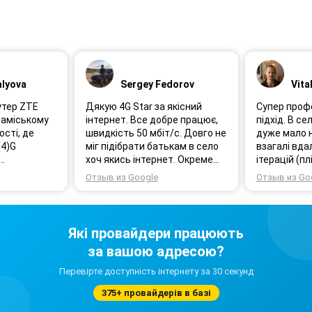
alyova
Sergey Fedorov
Vita
утер ZTE
Дякую 4G Star за якісний
Супер проф
 заміському
інтернет. Все добре працює,
підхід. В се
ості, де
швидкість 50 мбіт/с. Довго не
дуже мало н
(4)G
міг підібрати батькам в село
взагалі вда
хоч якись інтернет. Окреме
ітерацій (пл
лужби
дякую Олександру за якісно
технічною 
Отзыв из Google
Отзыв из Go
ки та
підібране обладнання!
менеджерам
есійне і
нереальної 
~20МБіт/с.
емонт і
більше, але
Які провайдери працюють
ладнання.
цей результ
за вашою адресою?
 покупки я
спроби впи
ийняте тоді
максимум 4-
Перевірте доступність інтернету за 30 секунд
Спробували
G star
операторів,
375+ провайдерів в базі
разів антен