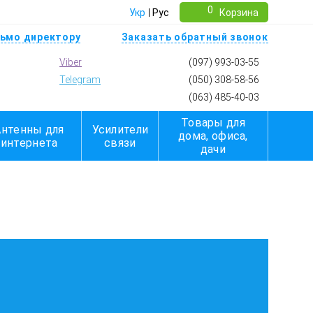
0
Укр
Рус
Корзина
ьмо директору
Заказать обратный звонок
Viber
(097) 993-03-55
Telegram
(050) 308-58-56
(063) 485-40-03
Товары для
Антенны для
Усилители
дома, офиса,
интернета
связи
дачи