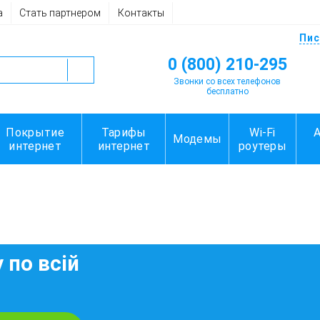
а
Стать партнером
Контакты
Пис
0 (800) 210-295
Звонки со всех телефонов
бесплатно
Покрытие
Тарифы
Wi-Fi
Модемы
интернет
интернет
роутеры
 по всій