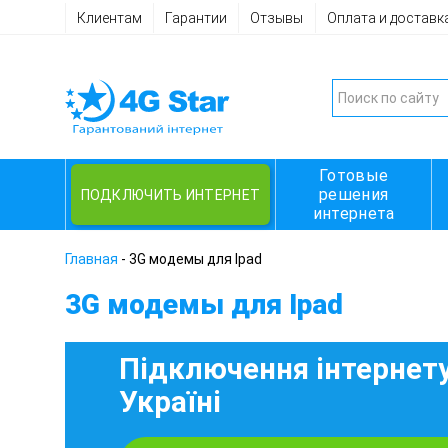
Клиентам
Гарантии
Отзывы
Оплата и доставк
Готовые
решения
ПОДКЛЮЧИТЬ ИНТЕРНЕТ
интернета
Главная
-
3G модемы для Ipad
3G модемы для Ipad
Підключення інтернету
Україні