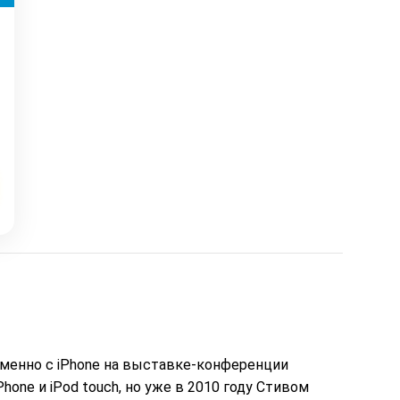
великою доплатою
порадила хороший пристрій.
еможливе :) Дякую
Замовлення прийшло через
вно вдячний і
день і я поїхала
омству.
встановлювати інтернет.
Олеся була на зв’язоку і все
допомагала. І ось інтернет
працює як довго ми цього
чекали швидкіст як вмісті все
супер. Я дуже задоволена.
Дякую менеджеру Олесі яка
порадила і допомогла а також
за її турботу. Дякую.
Рекомендую .
еменно с iPhone на выставке-конференции
one и iPod touch, но уже в 2010 году Стивом