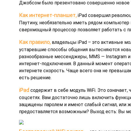
Джобсом было презентовано совершенно новое ус
Как интернет-планшет,
iPad совершил революци
Паутину, необязательно иметь рядом компьютер 
сверхмощный процессор позволяет работать с п
Как правило,
владельцы iPad – это активные мо
устаревшие способы общения вытесняются новым
разнообразные мессенджеры, MMS — Instagram и T
интернет-подключения. В данный момент операто
интернете скорость. Чаще всего она не превыша
есть решение.
iPad
содержит в себе модуль WiFi. Это означает,
соцсетях. Вам достаточно лишь включить функцию
защищены паролем и имеют слабый сигнал, или ж
предоставляется возможным? Выход есть: Вы мо