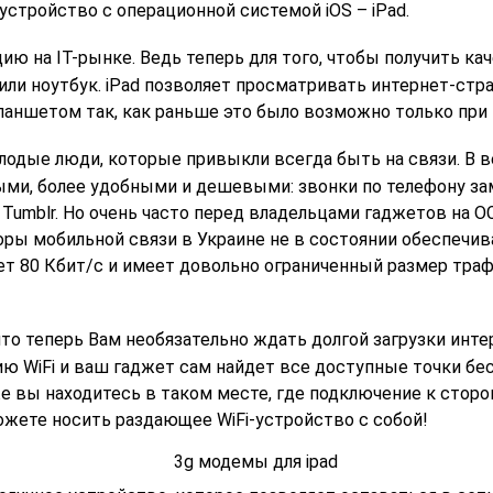
тройство с операционной системой iOS – iPad.
ю на IT-рынке. Ведь теперь для того, чтобы получить к
или ноутбук. iPad позволяет просматривать интернет-стр
ланшетом так, как раньше это было возможно только при
лодые люди, которые привыкли всегда быть на связи. В
и, более удобными и дешевыми: звонки по телефону заме
umblr. Но очень часто перед владельцами гаджетов на ОС
ры мобильной связи в Украине не в состоянии обеспечив
ет 80 Кбит/с и имеет довольно ограниченный размер траф
 что теперь Вам необязательно ждать долгой загрузки инт
 WiFi и ваш гаджет сам найдет все доступные точки бесп
е вы находитесь в таком месте, где подключение к сто
жете носить раздающее WiFi-устройство с собой!