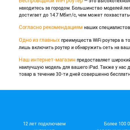
Беспроводной WiFi роутер
— это высокотехноло
находитесь за городом. Большинство моделей ле
достигает до 14.7 Мбит/с, чем может похвастать
Согласно рекомендациям
наших специалистов
Одно из главных
преимуществ WiFi роутера в то
лишь включить роутер и обнаружить сеть на ваше
Наш интернет-магазин
предоставляет широкий 
наилучшую модель для вашего iPad. Также у нас 
товар в течение 30-ти дней совершенно бесплатн
12 лет подключаем
Более 100 