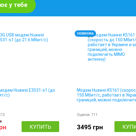
ює у тебе
НОВИНКА
модем Huawei E3531-s1 (до
Модем Huawei K5161 (скорос
ит/с)
150 Мбит/с, работает в Укра
границей, можно подключит
антенну)
572
Оценок:
711
н
грн
КУПИТЬ
3495 грн
КУП