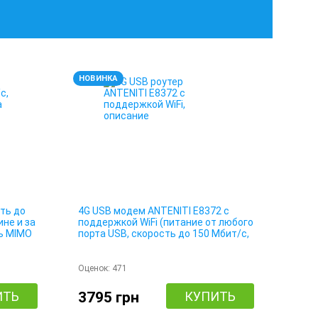
НОВИНКА
ть до
4G USB модем ANTENITI E8372 с
ине и за
поддержкой WiFi (питание от любого
ь MIMO
порта USB, скорость до 150 Мбит/с,
10+1 подключение для выхода в
Интернет)
Оценок:
471
ИТЬ
3795 грн
КУПИТЬ