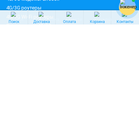
4G/3G роутеры
4G/3G Wi-Fi роутеры
Поиск
Доставка
Оплата
Корзина
Контакты
Роутеры для 4G/3G модемов
4G/3G мобильные роутеры
4G/3G антенны
4G/3G модемы c внешней антенной
4G/3G комплекты
4G/3G безлимитные тарифы
4G/3G тарифы Lifecell
4G/3G тарифы Киевстар
4G/3G тарифы Vodafone
Интернет в сёлах по областям
Интернет в Киевской области
Интернет во Львовской области
Интернет в Одесской области