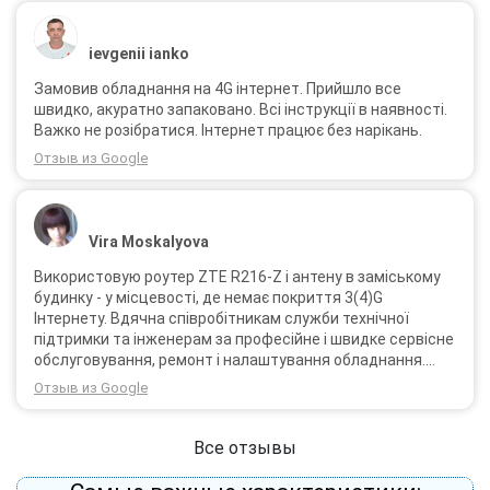
ievgenii ianko
Замовив обладнання на 4G інтернет. Прийшло все
швидко, акуратно запаковано. Всі інструкції в наявності.
Важко не розібратися. Інтернет працює без нарікань.
Отзыв из Google
Vira Moskalyova
Використовую роутер ZTE R216-Z і антену в заміському
будинку - у місцевості, де немає покриття 3(4)G
Інтернету. Вдячна співробітникам служби технічної
підтримки та інженерам за професійне і швидке сервісне
обслуговування, ремонт і налаштування обладнання.
Через 3 роки після покупки я не шкодую про прийняте
Отзыв из Google
тоді рішення придбати обладнання в компанії 3G star
(зараз 4G star).
Все отзывы