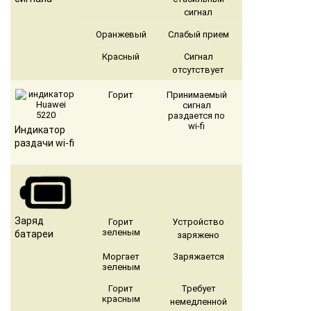
сигнал
Оранжевый
Слабый прием
Красный
Сигнал
отсутствует
Горит
Принимаемый
сигнал
раздается по
wi-fi
Индикатор
раздачи wi-fi
Заряд
Горит
Устройство
зеленым
батареи
заряжено
Моргает
Заряжается
зеленым
Горит
Требует
красным
немедленной