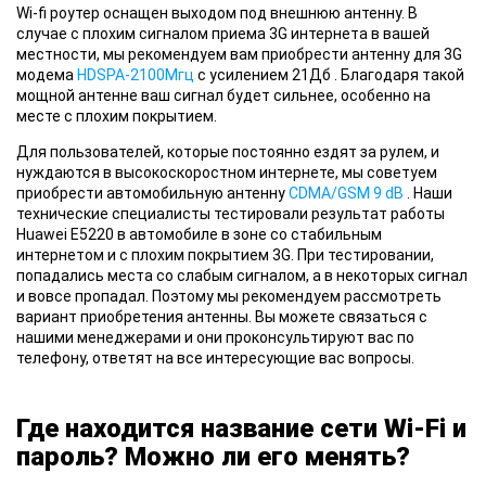
Wi-fi роутер
оснащен выходом под внешнюю антенну. В
случае с плохим сигналом приема 3G интернета в вашей
местности, мы рекомендуем вам приобрести антенну для 3G
модема
HDSPA-2100Мгц
с усилением 21Дб . Благодаря такой
мощной антенне ваш сигнал будет сильнее, особенно на
месте с плохим покрытием.
Для пользователей
, которые постоянно ездят за рулем, и
нуждаются в высокоскоростном интернете, мы советуем
приобрести автомобильную антенну
CDMA/GSM 9 dB
. Наши
технические специалисты тестировали результат работы
Huawei E5220 в автомобиле в зоне со стабильным
интернетом и с плохим покрытием 3G. При тестировании,
попадались места со слабым сигналом, а в некоторых сигнал
и вовсе пропадал. Поэтому мы рекомендуем рассмотреть
вариант приобретения антенны. Вы можете связаться с
нашими менеджерами и они проконсультируют вас по
телефону, ответят на все интересующие вас вопросы.
Где находится название сети Wi-Fi и
пароль? Можно ли его менять?