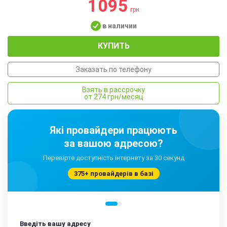
1095
грн
в наличии
КУПИТЬ
Заказать по телефону
Взять в рассрочку
от 274 грн/месяц
Які провайдери працюють
за вашою адресою?
Перевірте доступність інтернету за 30 секунд
375+ провайдерів в базі
Введіть вашу адресу