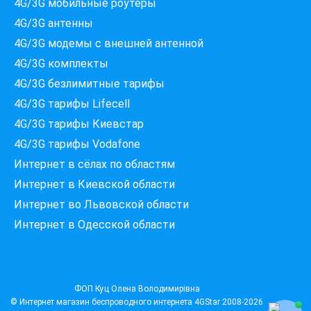
4G/3G мобильные роутеры
4G/3G антенны
4G/3G модемы c внешней антенной
4G/3G комплекты
4G/3G безлимитные тарифы
Які провайдери працюють
4G/3G тарифы Lifecell
за вашою адресою?
Перевірте доступність інтернету за 30 секунд
4G/3G тарифы Киевстар
375+ провайдерів в базі
4G/3G тарифы Vodafone
Интернет в сёлах по областям
Интернет в Киевской области
Интернет во Львовской области
Введіть вашу адресу
Місто, вулиця та номер будинку
Интернет в Одесской области
ПЕРЕВІРИТИ ПРОВАЙДЕРІВ
ФОП Куц Олена Володимирівна
© Интернет магазин беспроводного интернета
4GStar
2008-2026