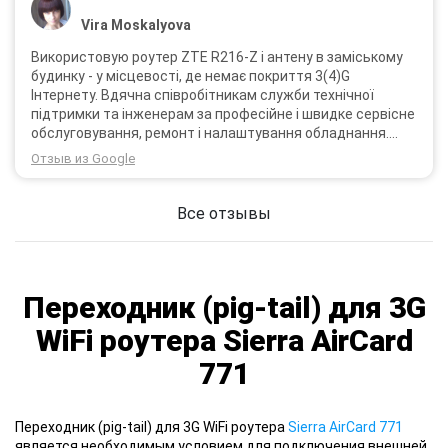
Vira Moskalyova
Використовую роутер ZTE R216-Z і антену в заміському
будинку - у місцевості, де немає покриття 3(4)G
Інтернету. Вдячна співробітникам служби технічної
підтримки та інженерам за професійне і швидке сервісне
обслуговування, ремонт і налаштування обладнання.
Через 3 роки після покупки я не шкодую про прийняте
Отзыв из Google
тоді рішення придбати обладнання в компанії 3G star
(зараз 4G star).
Все отзывы
Переходник (pig-tail) для 3G
WiFi роутера Sierra AirCard
771
Переходник (pig-tail) для 3G WiFi роутера
Sierra AirCard 771
является необходимым условием для подключения внешней