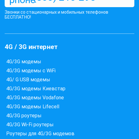
Звонки со стационарных и мобильных телефонов
БЕСПЛАТНО!
4G / 3G интернет
4G/3G модемы
4G/3G модемы с WiFi
4G/ G USB модемы
4G/3G модемы Киевстар
4G/3G модемы Vodafone
Які провайдери працюють
4G/3G модемы Lifecell
за вашою адресою?
Перевірте доступність інтернету за 30 секунд
4G/3G роутеры
4G/3G Wi-Fi роутеры
375+ провайдерів в базі
Роутеры для 4G/3G модемов