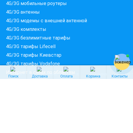
4G/3G мобильные роутеры
4G/3G антенны
Введіть вашу адресу
Місто, вулиця та номер будинку
4G/3G модемы c внешней антенной
4G/3G комплекты
4G/3G безлимитные тарифы
ПЕРЕВІРИТИ ПРОВАЙДЕРІВ
4G/3G тарифы Lifecell
4G/3G тарифы Киевстар
4G/3G тарифы Vodafone
Интернет в сёлах по областям
Поиск
Доставка
Оплата
Корзина
Контакты
Интернет в Киевской области
Интернет во Львовской области
Интернет в Одесской области
ФОП Куц Олена Володимирівна
© Интернет магазин беспроводного интернета
4GStar
2008-2026