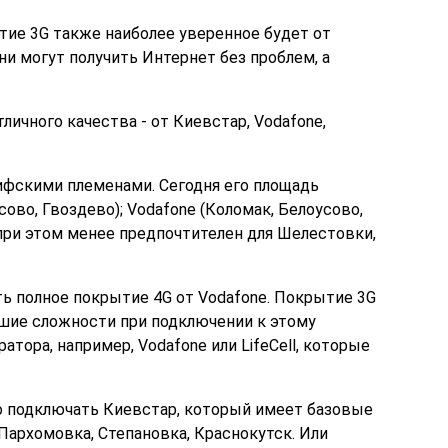
ие 3G также наиболее уверенное будет от
ни могут получить Интернет без проблем, а
личного качества - от Киевстар, Vodafone,
кифскими племенами. Сегодня его площадь
ово, Гвоздево); Vodafone (Коломак, Белоусово,
о при этом менее предпочтителен для Шелестовки,
сть полное покрытие 4G от Vodafone. Покрытие 3G
ьшие сложности при подключении к этому
тора, например, Vodafone или LifeCell, которые
но подключать Киевстар, который имеет базовые
Пархомовка, Степановка, Краснокутск. Или