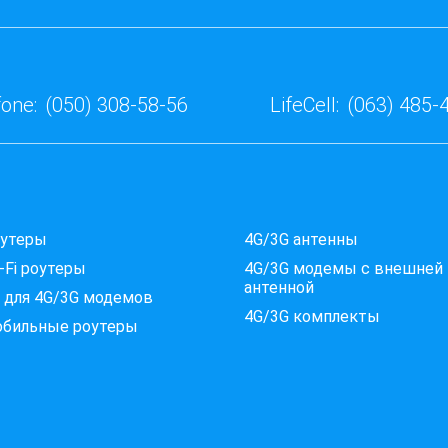
one:
(050) 308-58-56
LifeCell:
(063) 485-
оутеры
4G/3G антенны
-Fi роутеры
4G/3G модемы c внешней
антенной
 для 4G/3G модемов
4G/3G комплекты
обильные роутеры