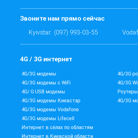
Звоните нам прямо сейчас
Kyivstar:
(097) 993-03-55
Vodaf
4G / 3G интернет
4G/3G модемы
4G/3G р
4G/3G модемы с WiFi
4G/3G Wi
4G/ G USB модемы
Роутеры
4G/3G модемы Киевстар
4G/3G м
4G/3G модемы Vodafone
4G/3G модемы Lifecell
Интернет в сёлах по областям
Интернет в Киевской области