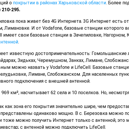
ций о
покрытии в районах Харьковской области
. Более п
) 210-295.
иловка пока живет без 4G Интернета. 3G Интернет есть о
м, Лимановке. И от Vodafone, базовые станции которого 
ll имеет свои базовые станции в Зачепиловке, Нагорном,
нтенной
.
имеет известную достопримечательность: Гомольшанские ле
айдарах, Зидьках, Черемушном, Занках, Лимане, Слобожанс
ным можно назвать у Vodafone и LifeCell. Базовые станц
елудьковке, Лимане, Слобожанском. Для населенных пунк
ивного подключения с внешней антенной.
 969 км², насчитывает 62 села и 10 поселков. Но, несмотр
к как зона его покрытия значительно шире, чем предостав
ра представлены одинаково мощно. В с. Березовка можно 
и тоже можно получить Интернет только с антенной, это мож
евстар; с антенной можно подключить LifeCell.