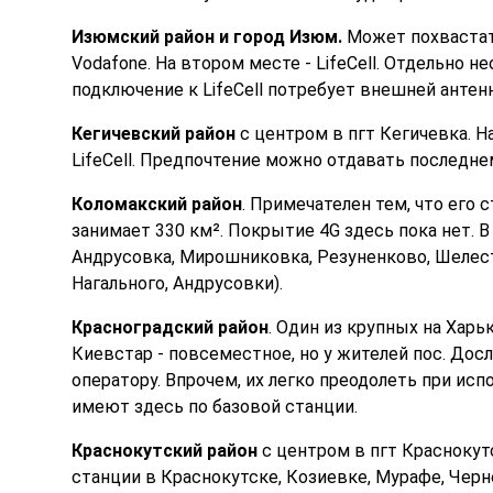
Изюмский район и город Изюм.
Может похвастат
Vodafone. На втором месте - LifeCell. Отдельно 
подключение к LifeCell потребует внешней антенн
Кегичевский район
с центром в пгт Кегичевка. На
LifeCell. Предпочтение можно отдавать последне
Коломакский район
. Примечателен тем, что его
занимает 330 км². Покрытие 4G здесь пока нет. В
Андрусовка, Мирошниковка, Резуненково, Шелестов
Нагального, Андрусовки).
Красноградский район
. Один из крупных на Харь
Киевстар - повсеместное, но у жителей пос. Дос
оператору. Впрочем, их легко преодолеть при исп
имеют здесь по базовой станции.
Краснокутский район
с центром в пгт Краснокут
станции в Краснокутске, Козиевке, Мурафе, Черн