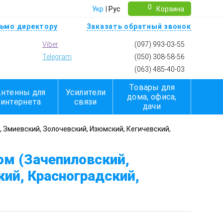
0
Укр
Рус
Корзина
ьмо директору
Заказать обратный звонок
Viber
(097) 993-03-55
Telegram
(050) 308-58-56
(063) 485-40-03
Товары для
Антенны для
Усилители
дома, офиса,
интернета
связи
дачи
 Змиевский, Золочевский, Изюмский, Кегичевский,
ом (Зачепиловский,
ий, Красноградский,