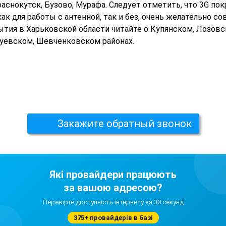
раснокутск, Бузово, Мурафа. Следует отметить, что 3G пок
ак для работы с антенной, так и без, очень желательно с
ытия в Харьковской области читайте о Купянском, Лозо
уевском, Шевченковском районах.
Закажите обратный звонок
Які провайдери працюють
за вашою адресою?
Перевірте доступність інтернету за 30 секунд
375+ провайдерів в базі