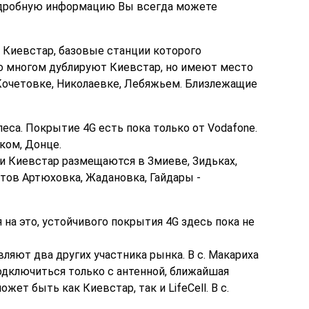
одробную информацию Вы всегда можете
т Киевстар, базовые станции которого
во многом дублируют Киевстар, но имеют место
 Кочетовке, Николаевке, Лебяжьем. Близлежащие
са. Покрытие 4G есть пока только от Vodafone.
ком, Донце.
ии Киевстар размещаются в Змиеве, Зидьках,
тов Артюховка, Жадановка, Гайдары -
я на это, устойчивого покрытия 4G здесь пока не
ляют два других участника рынка. В с. Макариха
подключиться только с антенной, ближайшая
ет быть как Киевстар, так и LifeCell. В с.