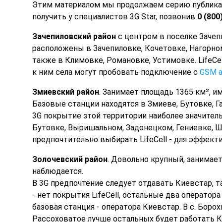
Этим материалом мы продолжаем серию публика
получить у специалистов 3G Star, позвонив
0 (800
Зачепиловский район
с центром в поселке Зачеп
расположены в Зачепиловке, Кочетовке, Нагорно
также в Климовке, Романовке, Устимовке. LifeCe
к ним села могут пробовать подключение с
GSM а
Змиевский район
. Занимает площадь 1365 км², 
Базовые станции находятся в Змиеве, Бутовке, Г
3G покрытие этой территории наиболее значитель
Бутовке, Выришальном, Задонецком, Гениевке, Ш
предпочтительно выбирать LifeCell - для эффект
Золочевский район
. Довольно крупный, занимает
наблюдается.
В 3G предпочтение следует отдавать Киевстар, та
- нет покрытия LifeCell, остальные два операто
базовая станция - оператора Киевстар. В с. Борох
Рассоховатое лучше остальных будет работать Ки