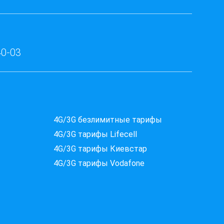
40-03
Які провайдери працюють
4G/3G безлимитные тарифы
за вашою адресою?
4G/3G тарифы Lifecell
Перевірте доступність інтернету за 30 секунд
4G/3G тарифы Киевстар
375+ провайдерів в базі
4G/3G тарифы Vodafone
Введіть вашу адресу
Місто, вулиця та номер будинку