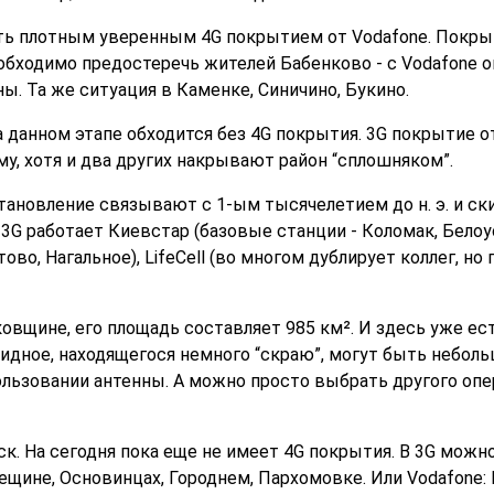
ь плотным уверенным 4G покрытием от Vodafone. Покрыт
необходимо предостеречь жителей Бабенково - с Vodafone о
ы. Та же ситуация в Каменке, Синичино, Букино.
 данном этапе обходится без 4G покрытия. 3G покрытие от
му, хотя и два других накрывают район “сплошняком”.
 становление связывают с 1-ым тысячелетием до н. э. и с
 3G работает Киевстар (базовые станции - Коломак, Белоус
о, Нагальное), LifeCell (во многом дублирует коллег, н
ковщине, его площадь составляет 985 км². И здесь уже е
лидное, находящегося немного “скраю”, могут быть небол
ользовании антенны. А можно просто выбрать другого опера
ск. На сегодня пока еще не имеет 4G покрытия. В 3G мож
ещине, Основинцах, Городнем, Пархомовке. Или Vodafone: 