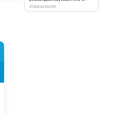
користуватись безпровідним
Отзыв из Google
інтернетом.