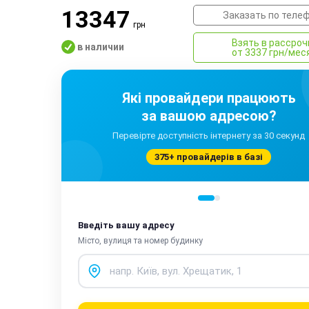
13347
Заказать по теле
грн
Взять в рассроч
в наличии
от 3337 грн/ме
Які провайдери працюють
за вашою адресою?
Перевірте доступність інтернету за 30 секунд
375+ провайдерів в базі
Введіть вашу адресу
Місто, вулиця та номер будинку