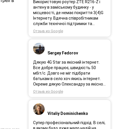
трел в
Використовую роутер ZTE R216-Z і
антену в заміському будинку - у
місцевості, де немає покриття 3(4)G
Інтернету. Вдячна співробітникам
служби технічної підтримки та
інженерам за професійне і швидке
Отзыв из Google
сервісне обслуговування, ремонт і
налаштування обладнання. Через 3
роки після покупки я не шкодую про
прийняте тоді рішення придбати
Sergey Fedorov
обладнання в компанії 3G star (зараз
4G star).
Дякую 4G Star за якісний інтернет.
Все добре працює, швидкість 50
мбіт/с. Довго не міг підібрати
батькам в село хоч якись інтернет.
Окреме дякую Олександру за якісно
підібране обладнання!
Отзыв из Google
Vitaliy Dominichenko
Супер професіональний підхід. В селі,
в якому будо дуже мало надій на