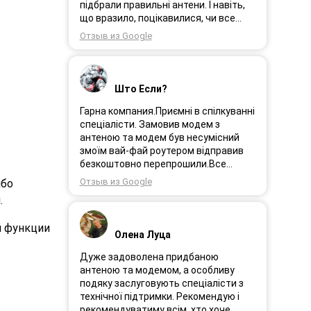
Замовлення прийшло через день і я
підбрали правильні антени. І навіть,
поїхала встановлювати інтернет.
що вразило, поцікавилися, чи все
Олеся була на зв’язоку і все
гаразд після впровадження
Отзыв из Google
допомагала. І ось інтернет працює як
обладнання в експлуатацію та чи
довго ми цього чекали швидкіст як
потрібна допомога спеціалістів.
вмісті все супер. Я дуже задоволена.
Дуже рекомендую!
Дякую менеджеру Олесі яка
Што Если?
порадила і допомогла а також за її
турботу. Дякую. Рекомендую .
Гарна компания.Приємні в спілкуванні
спеціалісти. Замовив модем з
антеною та модем був несумісний
змоїм вай-фай роутером відправив
безкоштовно перепрошили.Все
працює.
Отзыв из Google
ибо
.
и функции
Олена Луца
Дуже задоволена придбаною
антеною та модемом, а особливу
подяку заслуговують спеціалісти з
технічної підтримки. Рекомендую і
рекомендуватиму всім, хто хоче