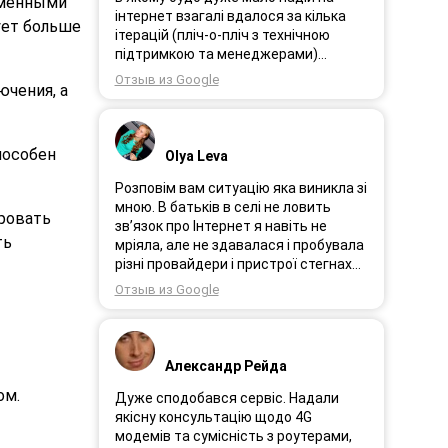
еменными
інтернет взагалі вдалося за кілька
ует больше
ітерацій (пліч-о-пліч з технічною
підтримкою та менеджерами)
досягнути нереальної швидкості в
Отзыв из Google
ючения, а
~20МБіт/с. Можна мріяти про більше,
але я дуже вдячний за цей
результат, так як перші спроби
впиралися в максимум 4-5 МБіт/с.
пособен
Olya Leva
Спробували усіх можливих
операторів, обертав десятки разів
Розповім вам ситуацію яка виникла зі
антену, змінили один раз модем з
мною. В батьків в селі не ловить
ровать
невеликою доплатою і вдалося
зв’язок про Інтернет я навіть не
ть
неможливе :) Дякую вам! Безумовно
мріяла, але не здавалася і пробувала
вдячний і радий знайомству.
різні провайдери і пристрої стегнах
був дуже слабким або взагалі
Отзыв из Google
відсутній. І ось я в Інтернеті побачила
рекламу 3GStart перше що мене
підкорило це тестовий період 1 міс, я
вирішила спробувати ще раз.
Александр Рейда
Надіслала заявку зімною зв’язалася
ом.
менеджер Олеся дуже привітна
Дуже сподобався сервіс. Надали
дівчина розповіла все детально і
якісну консультацію щодо 4G
порадила хороший пристрій.
модемів та сумісність з роутерами,