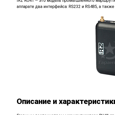
IRZ RU41 — это модель промышленного маршрути
аппарате два интерфейса: RS232 и RS485, а такж
Описание и характеристик