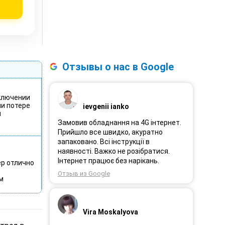
Отзывы о нас в Google
ключении
ли потере
ievgenii ianko
я
Замовив обладнання на 4G інтернет.
Прийшло все швидко, акуратно
запаковано. Всі інструкції в
наявності. Важко не розібратися.
Інтернет працює без нарікань.
ер отлично
Отзыв из Google
м
Vira Moskalyova