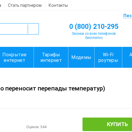
а
Стать партнером
Контакты
Пис
0 (800) 210-295
Звонки со всех телефонов
бесплатно
Покрытие
Тарифы
Wi-Fi
Модемы
интернет
интернет
роутеры
шо переносит перепады температур)
КУПИТЬ
Оценок:
544