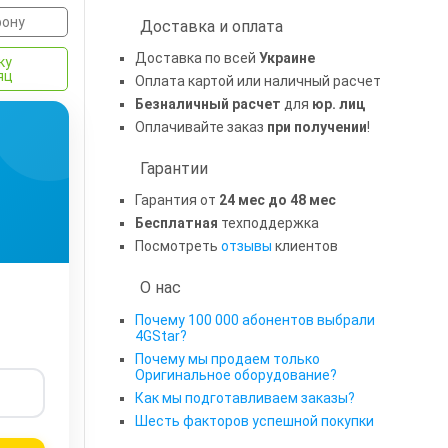
фону
Доставка и оплата
Доставка по всей
Украине
ку
сяц
Оплата картой или наличный расчет
Безналичный расчет
для
юр. лиц
Оплачивайте заказ
при получении
!
Гарантии
Гарантия от
24 мес до 48 мес
Бесплатная
техподдержка
Посмотреть
отзывы
клиентов
О нас
Почему 100 000 абонентов выбрали
4GStar?
Почему мы продаем только
Оригинальное оборудование?
Как мы подготавливаем заказы?
Шесть факторов успешной покупки