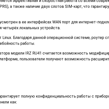
ляется эффективная и скоростная работа со всеми совр
), а также наличие двух слотов SIM-карт, что гарантир
усмотрен в ее интерфейсах WAN порт для интернет-подкл
я четырёх локальных устройств.
ит Linux. Благодаря данной операционной системе, роутер с
ебойность работы.
атора модели IRZ RU41 считается возможность модифици
платформе, пользователи получают возможность расшири
арантирует полную конфиденциальность работы с прибор
ели как: