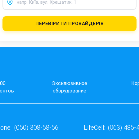
ПЕРЕВІРИТИ ПРОВАЙДЕРІВ
000
Эксклюзивное
Ко
ентов
оборудование
one:
(050) 308-58-56
LifeCell:
(063) 485-