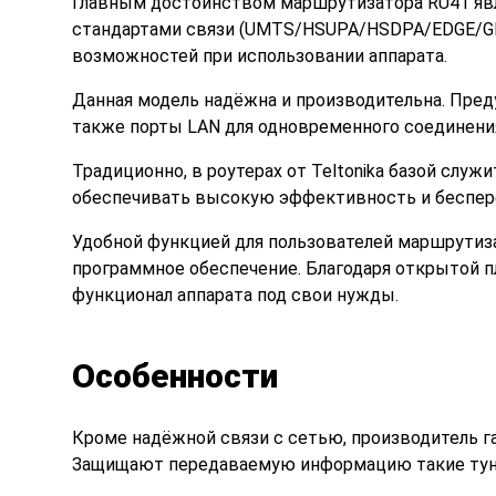
Главным достоинством маршрутизатора RU41 яв
стандартами связи (UMTS/HSUPA/HSDPA/EDGE/GPRS
возможностей при использовании аппарата.
Данная модель надёжна и производительна. Пред
также порты LAN для одновременного соединени
Традиционно, в роутерах от Teltonika базой служ
обеспечивать высокую эффективность и беспер
Удобной функцией для пользователей маршрутиз
программное обеспечение. Благодаря открытой 
функционал аппарата под свои нужды.
Особенности
Кроме надёжной связи с сетью, производитель г
Защищают передаваемую информацию такие тунн