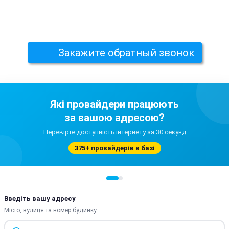
Закажите обратный звонок
Які провайдери працюють
за вашою адресою?
Перевірте доступність інтернету за 30 секунд
375+ провайдерів в базі
Введіть вашу адресу
Місто, вулиця та номер будинку