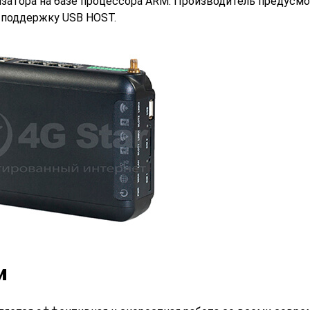
затора на базе процессора ARM. Производитель предусмо
е поддержку USB HOST.
и