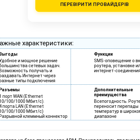
ПЕРЕВІРИТИ ПРОВАЙДЕРІВ
ажные характеристики:
Выгоды
Функции
Удобное и мощное решение
SMS-оповещение о в
большинства сетевых задач.
роутера, установке и
Возможность получать и
интернет-соединени
раздавать Интернет через
разные типы подключения
Разъемы
Дополнительные
преимущества
1 порт WAN (Ethernet
10/100/1000 Мбит/с).
Всепогодность. Роут
4 порта LAN (Ethernet
переносит перепады
10/100/1000 Мбит/с)
температур в широко
Разрывной клеммный коннектор
диапазоне