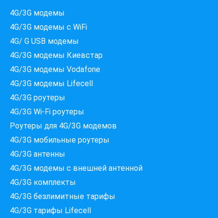
4G/3G модемы
4G/3G модемы с WiFi
4G/ G USB модемы
4G/3G модемы Киевстар
4G/3G модемы Vodafone
4G/3G модемы Lifecell
4G/3G роутеры
4G/3G Wi-Fi роутеры
Роутеры для 4G/3G модемов
4G/3G мобильные роутеры
4G/3G антенны
4G/3G модемы c внешней антенной
4G/3G комплекты
4G/3G безлимитные тарифы
Які провайдери працюють
4G/3G тарифы Lifecell