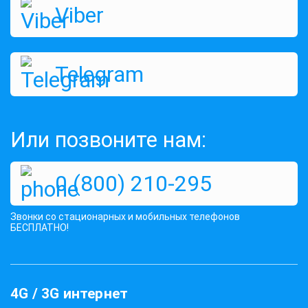
Viber
Telegram
Или позвоните нам:
0 (800) 210-295
Звонки со стационарных и мобильных телефонов
БЕСПЛАТНО!
4G / 3G интернет