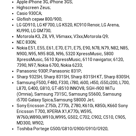
Apple iPhone 3G, iPhone 3GS;
Highscreen Zeus;
Casio 930CA;
Glofiish серии 800/900;
LG GD910, LG KF700, LG KS20, KC910 Renoir, LG Arena,
KU990, LG GM730;
Motorola K3, Z8, V9, V6maxx, V3xx,Motorola Q9;
NEC 830N;
Nokia E51, E55, E61, E70, E71, E75, E90, N78, N79, N82, N85,
N900, N95, N95 8GB, N96, 5320 XpressMusic, 5800
XpressMusic, 5610 XpressMusic, 6110 navigator, 6120,
7390, N97, Nokia 6700, Nokia 6233;
Panasonic 930P, Panasonic 831P;
Sharp 932SH, Sharp 831SH, Sharp 831SH KT, Sharp 830SH;
Samsung F500, F480, F330, i780, i600, i450, i550,i200, L700,
L870, G400, G810, GT-i8510 INNOV8, SGH-i900 WiTu
(Omnia), Samsung 731SC, Samsung S5600, Samsung
i5700 Galaxy Spica,Samsung S8000 Jet;
Sony Ericsson Z750i, Z770i, Z780, K610i, K850i, K660 Sony
Ericsson T700, XPERIA X1,K770i, W595,
W760i,W890i,W910i,W995, G502, C702, C902, C510, C905,
MD300, W902;
Toshiba Portege G500/G810/G900/G910/G920;