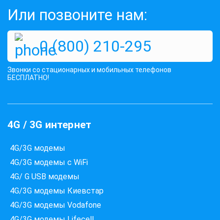
Или позвоните нам:
0 (800) 210-295
Звонки со стационарных и мобильных телефонов
БЕСПЛАТНО!
4G / 3G интернет
4G/3G модемы
4G/3G модемы с WiFi
4G/ G USB модемы
4G/3G модемы Киевстар
Які провайдери працюють
4G/3G модемы Vodafone
за вашою адресою?
4G/3G модемы Lifecell