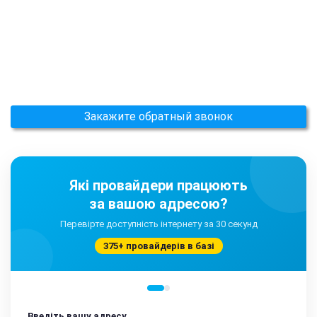
Закажите обратный звонок
Які провайдери працюють
за вашою адресою?
Перевірте доступність інтернету за 30 секунд
375+ провайдерів в базі
Введіть вашу адресу