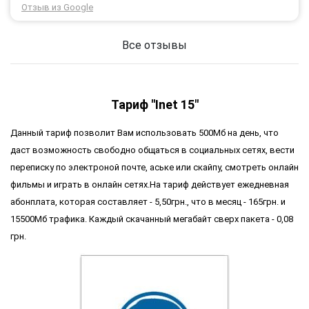
Через 3 роки після покупки я не шкодую про прийняте
Отзыв из Google
тоді рішення придбати обладнання в компанії 3G star
(зараз 4G star).
Все отзывы
Тариф "Inet 15"
Данный тариф позволит Вам использовать 500Мб на день, что
даст возможность свободно общаться в социальных сетях, вести
переписку по электроной почте, аське или скайпу, смотреть онлайн
фильмы и играть в онлайн сетях.На тариф действует ежедневная
абонплата, которая составляет - 5,50грн., что в месяц - 165грн. и
15500Мб трафика. Каждый скачанный мегабайт сверх пакета - 0,08
грн.