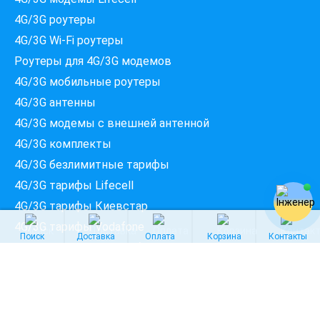
Перевірте доступність інтернету за 30 секунд
4G/3G роутеры
375+ провайдерів в базі
4G/3G Wi-Fi роутеры
Роутеры для 4G/3G модемов
4G/3G мобильные роутеры
Введіть вашу адресу
Місто, вулиця та номер будинку
4G/3G антенны
4G/3G модемы c внешней антенной
4G/3G комплекты
ПЕРЕВІРИТИ ПРОВАЙДЕРІВ
4G/3G безлимитные тарифы
4G/3G тарифы Lifecell
4G/3G тарифы Киевстар
4G/3G тарифы Vodafone
Поиск
Доставка
Оплата
Корзина
Контакты
Интернет в сёлах по областям
Интернет в Киевской области
Интернет во Львовской области
Интернет в Одесской области