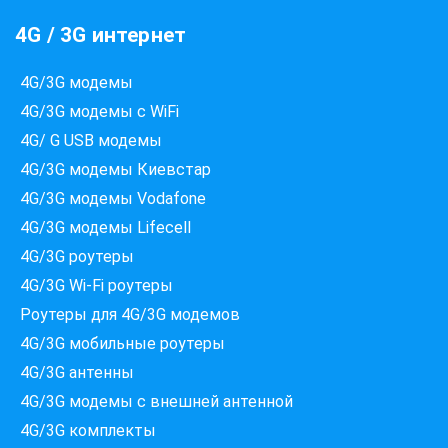
4G / 3G интернет
4G/3G модемы
4G/3G модемы с WiFi
4G/ G USB модемы
4G/3G модемы Киевстар
4G/3G модемы Vodafone
4G/3G модемы Lifecell
Які провайдери працюють
4G/3G роутеры
за вашою адресою?
4G/3G Wi-Fi роутеры
Перевірте доступність інтернету за 30 секунд
Роутеры для 4G/3G модемов
375+ провайдерів в базі
4G/3G мобильные роутеры
4G/3G антенны
4G/3G модемы c внешней антенной
Введіть вашу адресу
Місто, вулиця та номер будинку
4G/3G комплекты