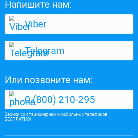
Напишите нам:
Viber
Telegram
Или позвоните нам:
0 (800) 210-295
Звонки со стационарных и мобильных телефонов
БЕСПЛАТНО!