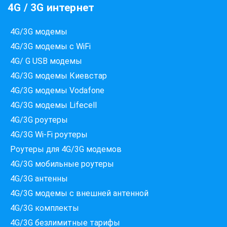
4G / 3G интернет
4G/3G модемы
4G/3G модемы с WiFi
4G/ G USB модемы
4G/3G модемы Киевстар
4G/3G модемы Vodafone
4G/3G модемы Lifecell
4G/3G роутеры
Які провайдери працюють
4G/3G Wi-Fi роутеры
за вашою адресою?
Перевірте доступність інтернету за 30 секунд
Роутеры для 4G/3G модемов
4G/3G мобильные роутеры
375+ провайдерів в базі
4G/3G антенны
4G/3G модемы c внешней антенной
4G/3G комплекты
Введіть вашу адресу
Місто, вулиця та номер будинку
4G/3G безлимитные тарифы