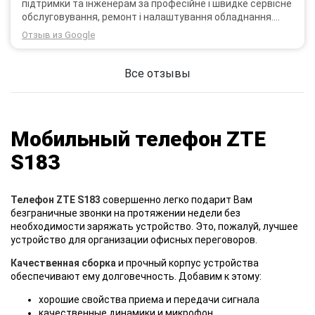
підтримки та інженерам за професійне і швидке сервісне
обслуговування, ремонт і налаштування обладнання.
Через 3 роки після покупки я не шкодую про прийняте
Отзыв из Google
тоді рішення придбати обладнання в компанії 3G star
(зараз 4G star).
Все отзывы
Мобильный телефон ZTE
S183
Телефон ZTE S183
совершенно легко подарит Вам
безграничные звонки на протяжении недели без
необходимости заряжать устройство. Это, пожалуй, лучшее
устройство для организации офисных переговоров.
Качественная сборка
и прочный корпус устройства
обеспечивают ему долговечность. Добавим к этому:
хорошие свойства приема и передачи сигнала
качественные динамики и микрофон