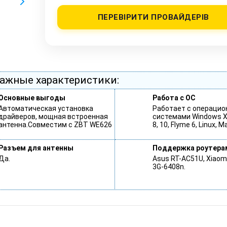
ПЕРЕВІРИТИ ПРОВАЙДЕРІВ
ажные характеристики:
Основные выгоды
Работа с ОС
Автоматическая установка
Работает с операци
драйверов, мощная встроенная
системами Windows XP,
антенна.Совместим с ZBT WE626
8, 10, Flyme 6, Linux, M
Разъем для антенны
Поддержка роутерам
Да.
Asus RT-AC51U, Xiaomi 
3G-6408n.