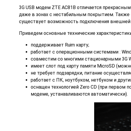
3G USB модем ZTE AC81B
отличается прекрасным 
даже в зонах с нестабильным покрытием. Также о
существует возможность подключения внешней 
Приведем основные технические характеристики
поддерживает Ruim карту;
работает с операционными системами : Window
совместим со многими стационарными 3G Wi-
имеет слот под карту памяти MicroSD (можн
не требует подзарядки, питание осуществля
работает с ПК, ноутбуком, нетбуком и дру
оснащен технологией Zero CD (при первом 
модеме, устанавливаются автоматически).