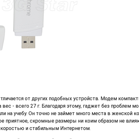
тличается от других подобных устройств. Модем компакт
 вес - всего 27 г. Благодаря этому, гаджет без проблем м
ли на учебу. Он точно не займет много места в женской к
мое приятное, скромные размеры ни коим образом не влия
 скоростью и стабильным Интернетом.