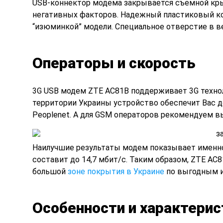
USB-коннектор
модема закрывается съемной крыш
негативных факторов. Надежный пластиковый ко
“изюминкой” модели. Специальное отверстие в в
Операторы и скорость
3G USB модем ZTE AC81B
поддерживает 3G технол
территории Украины устройство обеспечит Вас д
Peoplenet. А для GSM операторов рекомендуем 
Наилучшие результаты модем показывает именно
составит до 14,7 мбит/с. Таким образом, ZTE A
большой
зоне покрытия в Украине
по выгодным 
Особенности и характери