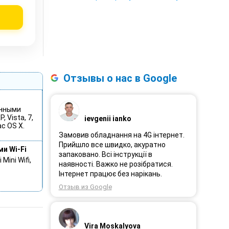
Отзывы о нас в Google
онными
 Vista, 7,
ievgenii ianko
ac OS X.
Замовив обладнання на 4G інтернет.
Прийшло все швидко, акуратно
и Wi-Fi
запаковано. Всі інструкції в
Mini Wifi,
наявності. Важко не розібратися.
Інтернет працює без нарікань.
Отзыв из Google
Vira Moskalyova