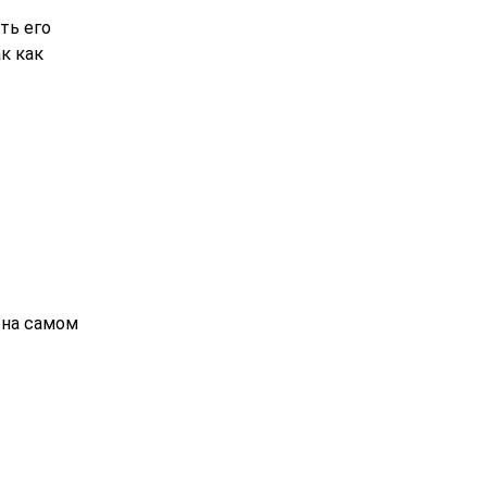
ть его
к как
 на самом