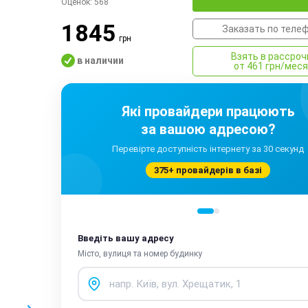
Оценок:
568
1845
Заказать по теле
грн
Взять в рассроч
в наличии
от 461 грн/мес
Які провайдери працюють
за вашою адресою?
Перевірте доступність інтернету за 30 секунд
375+ провайдерів в базі
Введіть вашу адресу
Місто, вулиця та номер будинку