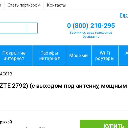
а
Стать партнером
Контакты
Пис
0 (800) 210-295
Звонки со всех телефонов
бесплатно
Покрытие
Тарифы
Wi-Fi
Модемы
интернет
интернет
роутеры
 AC81B
 ZTE 2792) (с выходом под антенну, мощны
КУПИТЬ