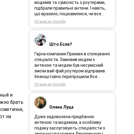
порадила хороший пристрій.
модемів та сумісність з роутерами,
Замовлення прийшло через день і я
підбрали правильні антени. І навіть,
поїхала встановлювати інтернет.
що вразило, поцікавилися, чи все
Олеся була на зв’язоку і все
гаразд після впровадження
Отзыв из Google
допомагала. І ось інтернет працює як
обладнання в експлуатацію та чи
довго ми цього чекали швидкіст як
потрібна допомога спеціалістів.
вмісті все супер. Я дуже задоволена.
Дуже рекомендую!
Дякую менеджеру Олесі яка
Што Если?
порадила і допомогла а також за її
турботу. Дякую. Рекомендую .
Гарна компания.Приємні в спілкуванні
спеціалісти. Замовив модем з
антеною та модем був несумісний
змоїм вай-фай роутером відправив
безкоштовно перепрошили.Все
працює.
Отзыв из Google
ный и
ожно брать
Олена Луца
осметичке,
ют на
Дуже задоволена придбаною
антеною та модемом, а особливу
подяку заслуговують спеціалісти з
технічної підтримки. Рекомендую і