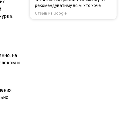
их
рекомендуватиму всім, хто хоче
й
користуватись безпровідним
Отзыв из Google
урка.
інтернетом.
нно, на
елеком и
нения
льно