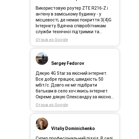
Використовую роутер ZTE R216-Z і
антену в заміському будинку - у
місцевості, де немає покриття 3(4)G
Інтернету. Вдячна співробітникам
служби технічної підтримки та
інженерам за професійне і швидке
Отзыв из Google
сервісне обслуговування, ремонт і
налаштування обладнання. Через 3
роки після покупки я не шкодую про
прийняте тоді рішення придбати
Sergey Fedorov
обладнання в компанії 3G star (зараз
4G star).
Дякую 4G Star за якісний інтернет.
Все добре працює, швидкість 50
мбіт/с. Довго не міг підібрати
батькам в село хоч якись інтернет.
Окреме дякую Олександру за якісно
підібране обладнання!
Отзыв из Google
Vitaliy Dominichenko
Супер професіональний підхід. В селі,