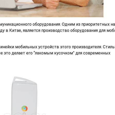
муникационного оборудования. Одним из приоритетных н
оду в Китае, является производство оборудования для мо
линейки мобильных устройств этого производителя. Стил
все это делает его “лакомым кусочком” для современных