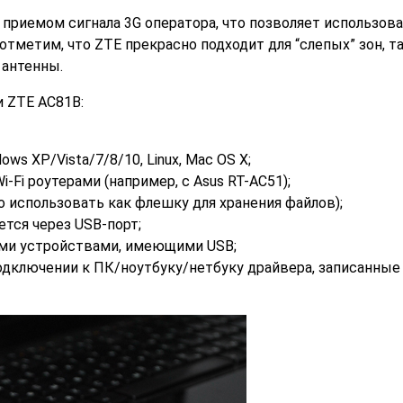
приемом сигнала 3G оператора, что позволяет использова
тметим, что ZTE прекрасно подходит для “слепых” зон, та
антенны.
 ZTE AC81B:
s XP/Vista/7/8/10, Linux, Mac OS X;
Fi роутерами (например, с Asus RT-AC51);
о использовать как флешку для хранения файлов);
ется через USB-порт;
гими устройствами, имеющими USB;
подключении к ПК/ноутбуку/нетбуку драйвера, записанные