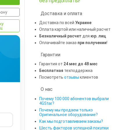
без предоплаты!
фону
Доставка и оплата
Доставка по всей
Украине
ку
яц
Оплата картой или наличный расчет
Безналичный расчет
для
юр. лиц
Оплачивайте заказ
при получении
!
Гарантии
Гарантия от
24 мес до 48 мес
Бесплатная
техподдержка
Посмотреть
отзывы
клиентов
О нас
Почему 100 000 абонентов выбрали
4GStar?
Почему мы продаем только
Оригинальное оборудование?
Как мы подготавливаем заказы?
Шесть факторов успешной покупки