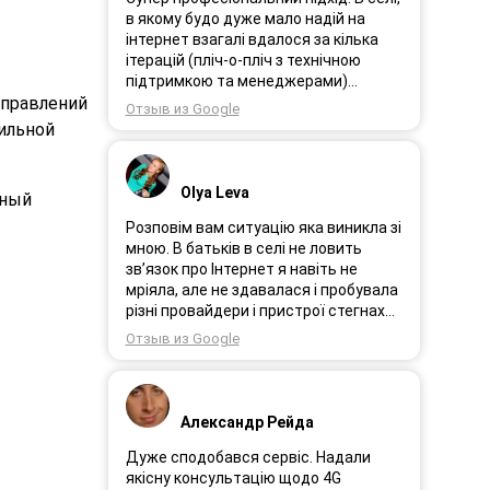
в якому будо дуже мало надій на
інтернет взагалі вдалося за кілька
ітерацій (пліч-о-пліч з технічною
підтримкою та менеджерами)
досягнути нереальної швидкості в
аправлений
Отзыв из Google
~20МБіт/с. Можна мріяти про більше,
бильной
але я дуже вдячний за цей
результат, так як перші спроби
впиралися в максимум 4-5 МБіт/с.
Olya Leva
ьный
Спробували усіх можливих
операторів, обертав десятки разів
Розповім вам ситуацію яка виникла зі
антену, змінили один раз модем з
мною. В батьків в селі не ловить
невеликою доплатою і вдалося
зв’язок про Інтернет я навіть не
неможливе :) Дякую вам! Безумовно
мріяла, але не здавалася і пробувала
вдячний і радий знайомству.
різні провайдери і пристрої стегнах
був дуже слабким або взагалі
Отзыв из Google
відсутній. І ось я в Інтернеті побачила
рекламу 3GStart перше що мене
підкорило це тестовий період 1 міс, я
вирішила спробувати ще раз.
Александр Рейда
Надіслала заявку зімною зв’язалася
менеджер Олеся дуже привітна
Дуже сподобався сервіс. Надали
дівчина розповіла все детально і
якісну консультацію щодо 4G