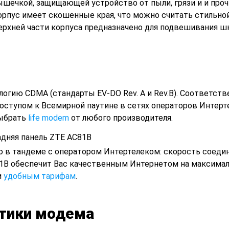
ечкой, защищающей устройство от пыли, грязи и и проч
рпус имеет скошенные края, что можно считать стильно
ерхней части корпуса предназначено для подвешивания шн
огию CDMA (стандарты EV-DO Rev. A и Rev.B). Соответстве
оступом к Всемирной паутине в сетях операторов Интерт
выбрать
life modem
от любого производителя.
 в тандеме с оператором Интертелеком: скорость соеди
C81B обеспечит Вас качественным Интернетом на максима
и
удобным тарифам
.
стики модема