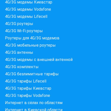
4G/3G модемы Киевстар
4G/3G модемы Vodafone
4G/3G модемы Lifecell
4G/3G роутеры
4G/3G Wi-Fi роутеры
Роутеры для 4G/3G модемов
4G/3G мобильные роутеры
4G/3G антенны
4G/3G модемы c внешней антенной
Які провайдери працюють
4G/3G комплекты
за вашою адресою?
4G/3G безлимитные тарифы
Перевірте доступність інтернету за 30 секунд
4G/3G тарифы Lifecell
375+ провайдерів в базі
4G/3G тарифы Киевстар
4G/3G тарифы Vodafone
Интернет в сёлах по областям
Введіть вашу адресу
Интернет в Киевской области