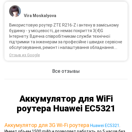
Vira Moskalyova
Використовую роутер ZTE R216-Z і антену в заміському
будинку - у місцевості, де немає покриття 3(4)G
Інтернету. Вдячна співробітникам служби технічної
підтримки та інженерам за професійне і швидке сервісне
обслуговування, ремонт і налаштування обладнання.
Через 3 роки після покупки я не шкодую про прийняте
Отзыв из Google
тоді рішення придбати обладнання в компанії 3G star
(зараз 4G star).
Все отзывы
Аккумулятор для WiFi
роутера Huawei EC5321
Аккумулятор для 3G Wi-Fi роутера
Huawei EC5321
.
Имеет объем 1500 mAh и позволяет работать до 5 часов без