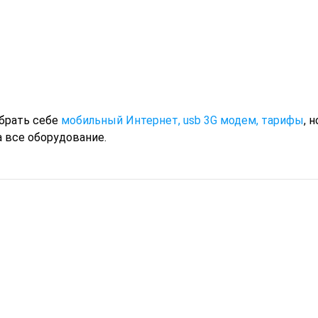
обрать себе
мобильный Интернет, usb 3G модем, тарифы
, н
 все оборудование.