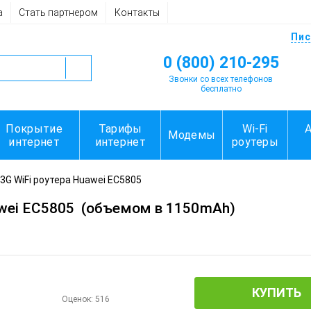
а
Стать партнером
Контакты
Пис
0 (800) 210-295
Звонки со всех телефонов
бесплатно
Покрытие
Тарифы
Wi-Fi
Модемы
интернет
интернет
роутеры
3G WiFi роутера Huawei EC5805
wei EC5805
(объемом в 1150mAh)
КУПИТЬ
Оценок:
516