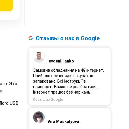
Отзывы о нас в Google
ievgenii ianko
Замовив обладнання на 4G інтернет.
Прийшло все швидко, акуратно
запаковано. Всі інструкції в
ого. Это
наявності. Важко не розібратися.
и.
Інтернет працює без нарікань.
Отзыв из Google
icro USB.
Vira Moskalyova