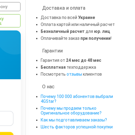
фону
Доставка и оплата
Доставка по всей
Украине
ку
ц
Оплата картой или наличный расчет
Безналичный расчет
для
юр. лиц
Оплачивайте заказ
при получении
!
Гарантии
Гарантия от
24 мес до 48 мес
Бесплатная
техподдержка
Посмотреть
отзывы
клиентов
О нас
Почему 100 000 абонентов выбрали
4GStar?
Почему мы продаем только
Оригинальное оборудование?
Как мы подготавливаем заказы?
Шесть факторов успешной покупки