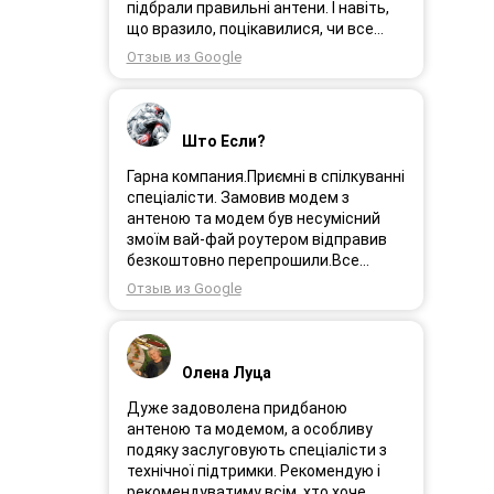
Замовлення прийшло через день і я
підбрали правильні антени. І навіть,
поїхала встановлювати інтернет.
що вразило, поцікавилися, чи все
Олеся була на зв’язоку і все
гаразд після впровадження
Отзыв из Google
допомагала. І ось інтернет працює як
обладнання в експлуатацію та чи
довго ми цього чекали швидкіст як
потрібна допомога спеціалістів.
вмісті все супер. Я дуже задоволена.
Дуже рекомендую!
Дякую менеджеру Олесі яка
Што Если?
порадила і допомогла а також за її
турботу. Дякую. Рекомендую .
Гарна компания.Приємні в спілкуванні
спеціалісти. Замовив модем з
антеною та модем був несумісний
змоїм вай-фай роутером відправив
безкоштовно перепрошили.Все
працює.
Отзыв из Google
Олена Луца
Дуже задоволена придбаною
антеною та модемом, а особливу
подяку заслуговують спеціалісти з
технічної підтримки. Рекомендую і
рекомендуватиму всім, хто хоче