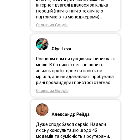
інтернет взагалі вдалося за кілька
ітерацій (пліч-о-пліч з технічною
підтримкою та менеджерами)
досягнути нереальної швидкості в
Отзыв из Google
~20МБіт/с. Можна мріяти про більше,
але я дуже вдячний за цей
результат, так як перші спроби
впиралися в максимум 4-5 МБіт/с.
Olya Leva
Спробували усіх можливих
операторів, обертав десятки разів
Розповім вам ситуацію яка виникла зі
антену, змінили один раз модем з
мною. В батьків в селі не ловить
невеликою доплатою і вдалося
зв’язок про Інтернет я навіть не
неможливе :) Дякую вам! Безумовно
мріяла, але не здавалася і пробувала
вдячний і радий знайомству.
різні провайдери і пристрої стегнах
був дуже слабким або взагалі
Отзыв из Google
відсутній. І ось я в Інтернеті побачила
рекламу 3GStart перше що мене
підкорило це тестовий період 1 міс, я
вирішила спробувати ще раз.
Александр Рейда
Надіслала заявку зімною зв’язалася
менеджер Олеся дуже привітна
Дуже сподобався сервіс. Надали
дівчина розповіла все детально і
якісну консультацію щодо 4G
порадила хороший пристрій.
модемів та сумісність з роутерами,