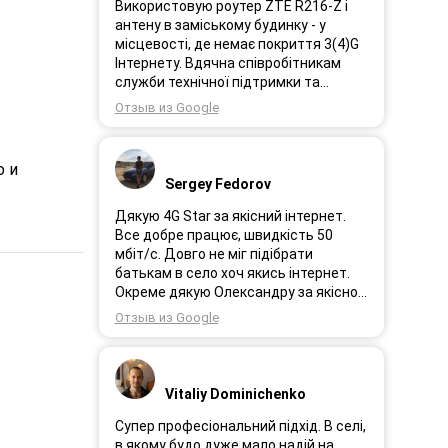
Використовую роутер ZTE R216-Z і
антену в заміському будинку - у
місцевості, де немає покриття 3(4)G
Інтернету. Вдячна співробітникам
служби технічної підтримки та
інженерам за професійне і швидке
Отзыв из Google
сервісне обслуговування, ремонт і
налаштування обладнання. Через 3
роки після покупки я не шкодую про
о и
прийняте тоді рішення придбати
Sergey Fedorov
обладнання в компанії 3G star (зараз
4G star).
Дякую 4G Star за якісний інтернет.
Все добре працює, швидкість 50
мбіт/с. Довго не міг підібрати
батькам в село хоч якись інтернет.
Окреме дякую Олександру за якісно
підібране обладнання!
Отзыв из Google
Vitaliy Dominichenko
Супер професіональний підхід. В селі,
в якому будо дуже мало надій на