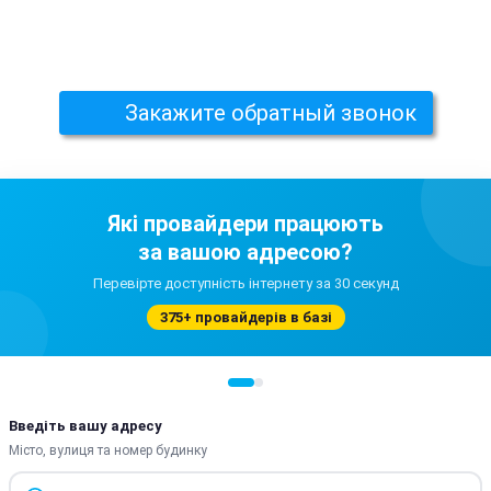
Закажите обратный звонок
Які провайдери працюють
за вашою адресою?
Перевірте доступність інтернету за 30 секунд
375+ провайдерів в базі
Введіть вашу адресу
Місто, вулиця та номер будинку