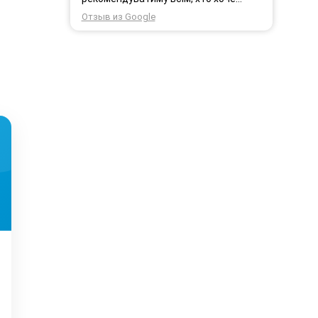
користуватись безпровідним
Отзыв из Google
інтернетом.