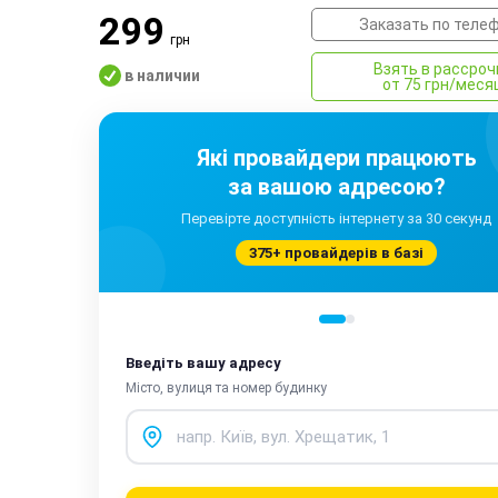
299
Заказать по теле
грн
Взять в рассроч
в наличии
от 75 грн/меся
Які провайдери працюють
за вашою адресою?
Перевірте доступність інтернету за 30 секунд
375+ провайдерів в базі
Введіть вашу адресу
Місто, вулиця та номер будинку