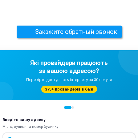
Закажите обратный звонок
Які провайдери працюють
за вашою адресою?
Перевірте доступність інтернету за 30 секунд
375+ провайдерів в базі
Введіть вашу адресу
Місто, вулиця та номер будинку