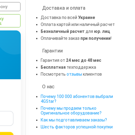
фону
Доставка и оплата
Доставка по всей
Украине
ку
ц
Оплата картой или наличный расчет
Безналичный расчет
для
юр. лиц
Оплачивайте заказ
при получении
!
Гарантии
Гарантия от
24 мес до 48 мес
Бесплатная
техподдержка
Посмотреть
отзывы
клиентов
О нас
Почему 100 000 абонентов выбрали
4GStar?
Почему мы продаем только
Оригинальное оборудование?
Как мы подготавливаем заказы?
Шесть факторов успешной покупки