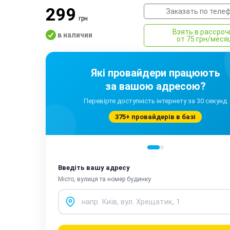
299
Заказать по теле
грн
Взять в рассроч
в наличии
от 75 грн/меся
Які провайдери працюють
за вашою адресою?
Перевірте доступність інтернету за 30 секунд
375+ провайдерів в базі
Введіть вашу адресу
Місто, вулиця та номер будинку