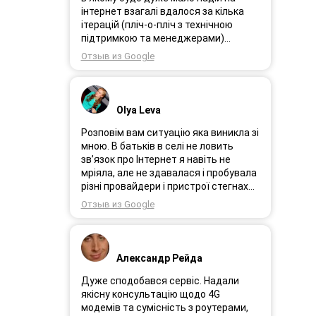
інтернет взагалі вдалося за кілька
ітерацій (пліч-о-пліч з технічною
підтримкою та менеджерами)
досягнути нереальної швидкості в
Отзыв из Google
~20МБіт/с. Можна мріяти про більше,
але я дуже вдячний за цей
результат, так як перші спроби
впиралися в максимум 4-5 МБіт/с.
Olya Leva
Спробували усіх можливих
операторів, обертав десятки разів
Розповім вам ситуацію яка виникла зі
антену, змінили один раз модем з
мною. В батьків в селі не ловить
невеликою доплатою і вдалося
зв’язок про Інтернет я навіть не
неможливе :) Дякую вам! Безумовно
мріяла, але не здавалася і пробувала
вдячний і радий знайомству.
різні провайдери і пристрої стегнах
був дуже слабким або взагалі
Отзыв из Google
відсутній. І ось я в Інтернеті побачила
рекламу 3GStart перше що мене
підкорило це тестовий період 1 міс, я
вирішила спробувати ще раз.
Александр Рейда
Надіслала заявку зімною зв’язалася
менеджер Олеся дуже привітна
Дуже сподобався сервіс. Надали
дівчина розповіла все детально і
якісну консультацію щодо 4G
порадила хороший пристрій.
модемів та сумісність з роутерами,