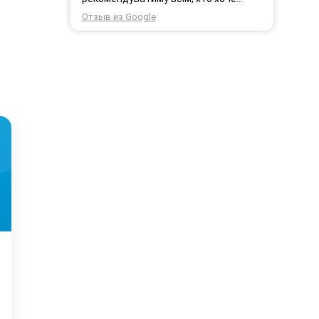
користуватись безпровідним
Отзыв из Google
інтернетом.