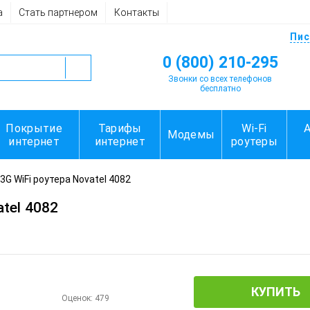
а
Стать партнером
Контакты
Пис
0 (800) 210-295
Звонки со всех телефонов
бесплатно
Покрытие
Тарифы
Wi-Fi
Модемы
интернет
интернет
роутеры
3G WiFi роутера Novatel 4082
tel 4082
КУПИТЬ
Оценок:
479