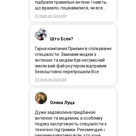
Замовлення прийшло через день і я
підбрали правильні антени. І навіть,
поїхала встановлювати інтернет.
що вразило, поцікавилися, чи все
Олеся була на зв’язоку і все
гаразд після впровадження
Отзыв из Google
допомагала. І ось інтернет працює як
обладнання в експлуатацію та чи
довго ми цього чекали швидкіст як
потрібна допомога спеціалістів.
вмісті все супер. Я дуже задоволена.
Дуже рекомендую!
Дякую менеджеру Олесі яка
Што Если?
порадила і допомогла а також за її
турботу. Дякую. Рекомендую .
Гарна компания.Приємні в спілкуванні
спеціалісти. Замовив модем з
антеною та модем був несумісний
змоїм вай-фай роутером відправив
безкоштовно перепрошили.Все
працює.
Отзыв из Google
Олена Луца
Дуже задоволена придбаною
антеною та модемом, а особливу
подяку заслуговують спеціалісти з
технічної підтримки. Рекомендую і
рекомендуватиму всім, хто хоче