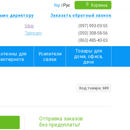
0
Укр
Рус
Корзина
ьмо директору
Заказать обратный звонок
Viber
(097) 993-03-55
Telegram
(050) 308-58-56
(063) 485-40-03
Товары для
Антенны для
Усилители
дома, офиса,
интернета
связи
дачи
Код товара: 689
Отправка заказов
без предоплаты!