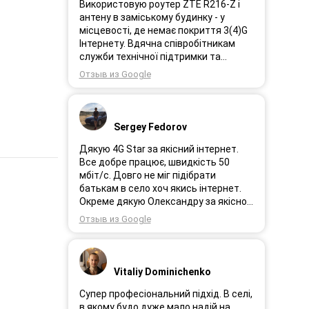
Використовую роутер ZTE R216-Z і
антену в заміському будинку - у
місцевості, де немає покриття 3(4)G
Інтернету. Вдячна співробітникам
служби технічної підтримки та
інженерам за професійне і швидке
Отзыв из Google
сервісне обслуговування, ремонт і
налаштування обладнання. Через 3
роки після покупки я не шкодую про
прийняте тоді рішення придбати
Sergey Fedorov
обладнання в компанії 3G star (зараз
4G star).
Дякую 4G Star за якісний інтернет.
Все добре працює, швидкість 50
мбіт/с. Довго не міг підібрати
батькам в село хоч якись інтернет.
Окреме дякую Олександру за якісно
підібране обладнання!
Отзыв из Google
Vitaliy Dominichenko
Супер професіональний підхід. В селі,
в якому будо дуже мало надій на