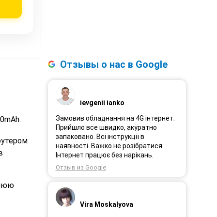
Отзывы о нас в Google
ievgenii ianko
Замовив обладнання на 4G інтернет.
00mAh.
Прийшло все швидко, акуратно
запаковано. Всі інструкції в
оутером
наявності. Важко не розібратися.
в
Інтернет працює без нарікань.
Отзыв из Google
ннюю
Vira Moskalyova