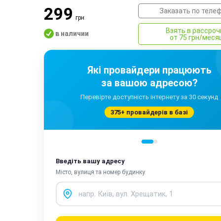
299
Заказать по теле
грн
Взять в рассроч
в наличии
от 75 грн/меся
Які провайдери працюють
за вашою адресою?
Перевірте доступність інтернету за 30 секунд
375+ провайдерів в базі
Введіть вашу адресу
Місто, вулиця та номер будинку