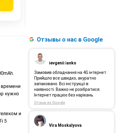
Отзывы о нас в Google
ievgenii ianko
Замовив обладнання на 4G інтернет.
00mAh.
Прийшло все швидко, акуратно
запаковано. Всі інструкції в
я времени
наявності. Важко не розібратися.
ор нужно
Інтернет працює без нарікань.
Отзыв из Google
телеком и
i 5
Vira Moskalyova