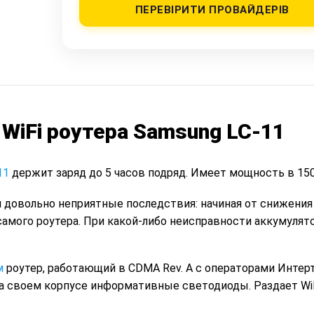
ПЕРЕВІРИТИ ПРОВАЙДЕРІВ
WiFi роутера Samsung LC-11
11
держит заряд до 5 часов подряд. Имеет мощность в 15
 довольно неприятные последствия: начиная от снижени
самого роутера. При какой-либо неисправности аккумулят
м
роутер, работающий в CDMA Rev. A с операторами Интер
на своем корпусе информативные светодиоды. Раздает WiF