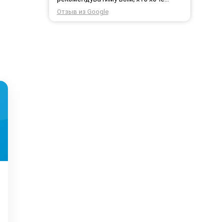
користуватись безпровідним
Отзыв из Google
інтернетом.