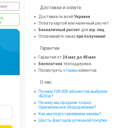
фону
Доставка и оплата
Доставка по всей
Украине
ку
ц
Оплата картой или наличный расчет
Безналичный расчет
для
юр. лиц
Оплачивайте заказ
при получении
!
Гарантии
Гарантия от
24 мес до 48 мес
Бесплатная
техподдержка
Посмотреть
отзывы
клиентов
О нас
Почему 100 000 абонентов выбрали
4GStar?
Почему мы продаем только
Оригинальное оборудование?
Как мы подготавливаем заказы?
Шесть факторов успешной покупки