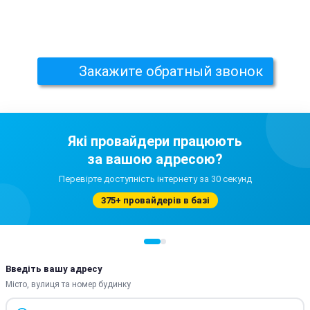
Закажите обратный звонок
Які провайдери працюють
за вашою адресою?
Перевірте доступність інтернету за 30 секунд
375+ провайдерів в базі
Введіть вашу адресу
Місто, вулиця та номер будинку