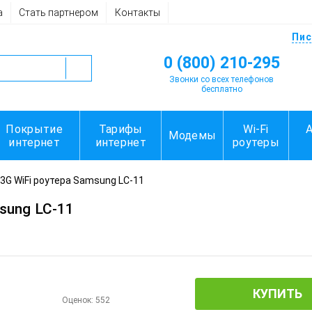
а
Стать партнером
Контакты
Пис
0 (800) 210-295
Звонки со всех телефонов
бесплатно
Покрытие
Тарифы
Wi-Fi
Модемы
интернет
интернет
роутеры
3G WiFi роутера Samsung LC-11
sung LC-11
КУПИТЬ
Оценок:
552