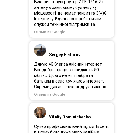
Використовую роутер ZTE R216-Z і
антену в заміському будинку - у
місцевості, де немає покриття 3(4)G
Інтернету. Вдячна співробітникам
служби технічної підтримки та
інженерам за професійне і швидке
Отзыв из Google
сервісне обслуговування, ремонт і
налаштування обладнання. Через 3
роки після покупки я не шкодую про
прийняте тоді рішення придбати
Sergey Fedorov
обладнання в компанії 3G star (зараз
4G star).
Дякую 4G Star за якісний інтернет.
Все добре працює, швидкість 50
мбіт/с. Довго не міг підібрати
батькам в село хоч якись інтернет.
Окреме дякую Олександру за якісно
підібране обладнання!
Отзыв из Google
Vitaliy Dominichenko
Супер професіональний підхід. В селі,
в якому будо дуже мало надій на