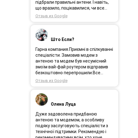
Замовлення прийшло через день і я
підбрали правильні антени. І навіть,
поїхала встановлювати інтернет.
що вразило, поцікавилися, чи все
Олеся була на зв’язоку і все
гаразд після впровадження
Отзыв из Google
допомагала. І ось інтернет працює як
обладнання в експлуатацію та чи
довго ми цього чекали швидкіст як
потрібна допомога спеціалістів.
вмісті все супер. Я дуже задоволена.
Дуже рекомендую!
Дякую менеджеру Олесі яка
Што Если?
порадила і допомогла а також за її
турботу. Дякую. Рекомендую .
Гарна компания.Приємні в спілкуванні
спеціалісти. Замовив модем з
антеною та модем був несумісний
змоїм вай-фай роутером відправив
безкоштовно перепрошили.Все
працює.
Отзыв из Google
Олена Луца
Дуже задоволена придбаною
антеною та модемом, а особливу
подяку заслуговують спеціалісти з
технічної підтримки. Рекомендую і
рекомендуватиму всім, хто хоче