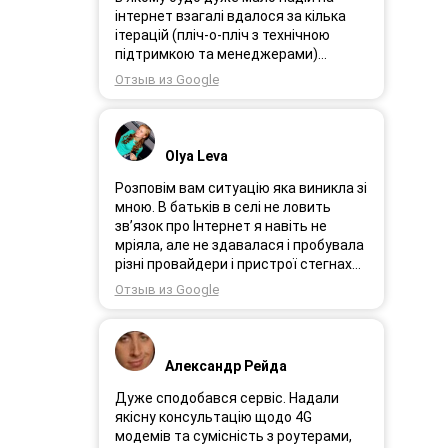
інтернет взагалі вдалося за кілька
ітерацій (пліч-о-пліч з технічною
підтримкою та менеджерами)
досягнути нереальної швидкості в
Отзыв из Google
~20МБіт/с. Можна мріяти про більше,
але я дуже вдячний за цей
результат, так як перші спроби
впиралися в максимум 4-5 МБіт/с.
Olya Leva
Спробували усіх можливих
операторів, обертав десятки разів
Розповім вам ситуацію яка виникла зі
антену, змінили один раз модем з
мною. В батьків в селі не ловить
невеликою доплатою і вдалося
зв’язок про Інтернет я навіть не
неможливе :) Дякую вам! Безумовно
мріяла, але не здавалася і пробувала
вдячний і радий знайомству.
різні провайдери і пристрої стегнах
був дуже слабким або взагалі
Отзыв из Google
відсутній. І ось я в Інтернеті побачила
рекламу 3GStart перше що мене
підкорило це тестовий період 1 міс, я
вирішила спробувати ще раз.
Александр Рейда
Надіслала заявку зімною зв’язалася
менеджер Олеся дуже привітна
Дуже сподобався сервіс. Надали
дівчина розповіла все детально і
якісну консультацію щодо 4G
порадила хороший пристрій.
модемів та сумісність з роутерами,