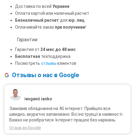
Доставка по всей
Украине
Оплата картой или наличный расчет
Безналичный расчет
для
юр. лиц
Оплачивайте заказ
при получении
!
Гарантии
Гарантия от
24 мес до 48 мес
Бесплатная
техподдержка
Посмотреть
отзывы
клиентов
Отзывы о нас в Google
ievgenii ianko
Замовив обладнання на 4G інтернет. Прийшло все
швидко, акуратно запаковано. Всі інструкції в наявності.
Важко не розібратися. Інтернет працює без нарікань.
Отзыв из Google