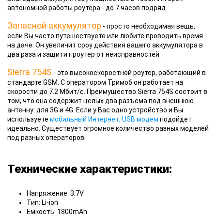
автономной работы роутера - до 7 часов подряд.
Запасной аккумулятор
- просто необходимая вещь,
если Вы часто путешествуете или любите проводить время
на даче. Он увеличит сроу действия вашего аккумулятора в
два раза и защитит роутер от неисправностей.
Sierra 754S
- это высокоскоростной роутер, работающий в
стандарте GSM. С оператором Тримоб он работает на
скорости до 7.2 Мбит/с. Преимущество Sierra 754S состоит в
том, что она содержит целых два разъема под внешнюю
антенну: для 3G и 4G. Если у Вас одно устройство и Вы
используете
мобильный Интернет, USB модем
подойдет
идеально. Существует огромное количество разных моделей
под разных операторов.
Технические характеристики:
Напряжение: 3.7V
Тип: Li-ion
Емкость: 1800mAh