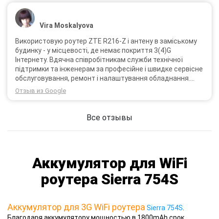
Vira Moskalyova
Використовую роутер ZTE R216-Z і антену в заміському
будинку - у місцевості, де немає покриття 3(4)G
Інтернету. Вдячна співробітникам служби технічної
підтримки та інженерам за професійне і швидке сервісне
обслуговування, ремонт і налаштування обладнання.
Через 3 роки після покупки я не шкодую про прийняте
Отзыв из Google
тоді рішення придбати обладнання в компанії 3G star
(зараз 4G star).
Все отзывы
Аккумулятор для WiFi
роутера Sierra 754S
Аккумулятор для 3G WiFi роутера
Sierra 754S
.
Благодаря аккумулятору мощностью в 1800mAh срок