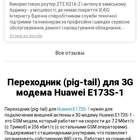
Використовую роутер ZTE R216-Z і антену в заміському
будинку - у місцевості, де немає покриття 3(4)G
Інтернету. Вдячна співробітникам служби технічної
підтримки та інженерам за професійне і швидке сервісне
обслуговування, ремонт і налаштування обладнання.
Через 3 роки після покупки я не шкодую про прийняте
Отзыв из Google
тоді рішення придбати обладнання в компанії 3G star
(зараз 4G star).
Все отзывы
Переходник (pig-tail) для 3G
модема Huawei E173S-1
Переходник (pig-tail) для
Huawei E173S-1
нужен для
подключения внешней антенны к 3G модему. Huawei E173S-1 -
это GSM модем, который работает на скорости до 7.2 Мбит/с
(с Тримоб) и 256 кбит/с (с остальными GSM операторами).
Поддерживает стационарными роутерами, что позволяет
организовать собственную WiFi сеть. Работает за границей.