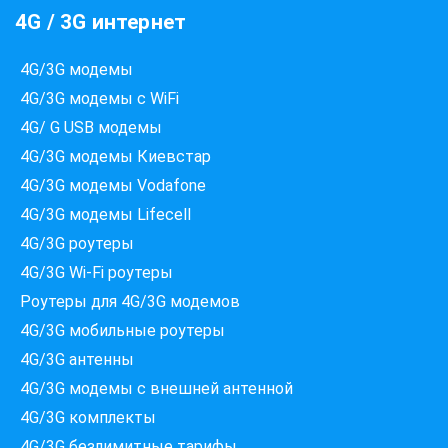
4G / 3G интернет
4G/3G модемы
4G/3G модемы с WiFi
4G/ G USB модемы
4G/3G модемы Киевстар
4G/3G модемы Vodafone
4G/3G модемы Lifecell
4G/3G роутеры
4G/3G Wi-Fi роутеры
Роутеры для 4G/3G модемов
4G/3G мобильные роутеры
4G/3G антенны
4G/3G модемы c внешней антенной
Які провайдери працюють
4G/3G комплекты
за вашою адресою?
4G/3G безлимитные тарифы