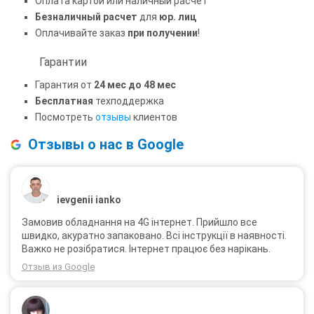
Оплата картой или наличный расчет
Безналичный расчет
для
юр. лиц
Оплачивайте заказ
при получении
!
Гарантии
Гарантия от
24 мес до 48 мес
Бесплатная
техподдержка
Посмотреть
отзывы
клиентов
Отзывы о нас в Google
ievgenii ianko
Замовив обладнання на 4G інтернет. Прийшло все
швидко, акуратно запаковано. Всі інструкції в наявності.
Важко не розібратися. Інтернет працює без нарікань.
Отзыв из Google