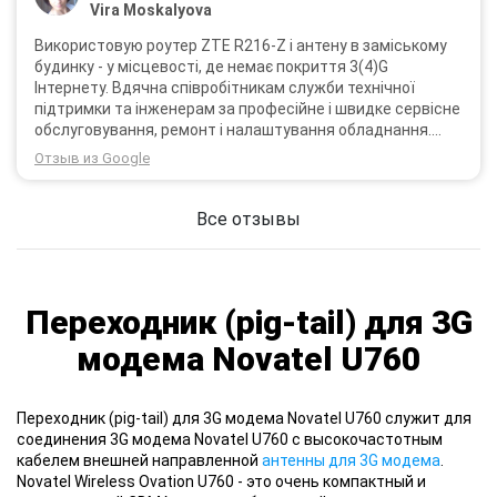
Vira Moskalyova
Використовую роутер ZTE R216-Z і антену в заміському
будинку - у місцевості, де немає покриття 3(4)G
Інтернету. Вдячна співробітникам служби технічної
підтримки та інженерам за професійне і швидке сервісне
обслуговування, ремонт і налаштування обладнання.
Через 3 роки після покупки я не шкодую про прийняте
Отзыв из Google
тоді рішення придбати обладнання в компанії 3G star
(зараз 4G star).
Все отзывы
Переходник (pig-tail) для 3G
модема Novatel U760
Переходник (pig-tail) для 3G модема Novatel U760 служит для
соединения 3G модема Novatel U760 с высокочастотным
кабелем внешней направленной
антенны для 3G модема
.
Novatel Wireless Ovation U760 - это очень компактный и