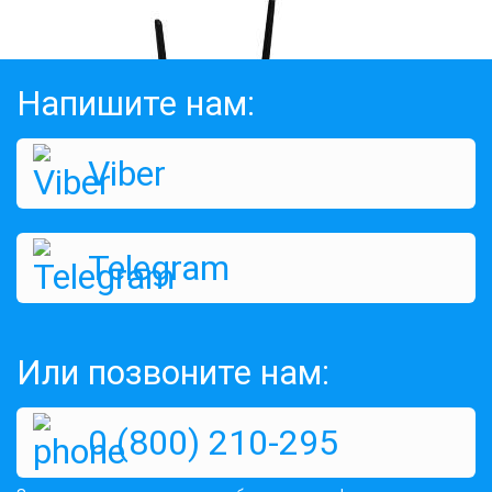
Напишите нам:
Viber
3G WiFi Маршрутизатор Asus RT-
AC51U Dual Band
Telegram
Оценок:
508
2345 грн
КУПИТЬ
Или позвоните нам:
0 (800) 210-295