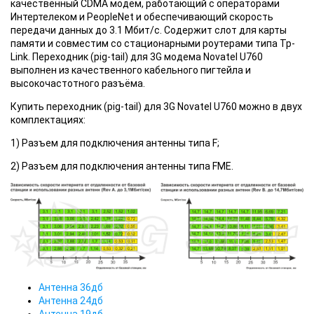
качественный CDMA модем, работающий с операторами
Интертелеком и PeopleNet и обеспечивающий скорость
передачи данных до 3.1 Мбит/с. Содержит слот для карты
памяти и совместим со стационарными роутерами типа Tp-
Link. Переходник (pig-tail) для 3G модема Novatel U760
выполнен из качественного кабельного пигтейла и
высокочастотного разъёма.
Купить переходник (pig-tail) для 3G Novatel U760 можно в двух
комплектациях:
1) Разъем для подключения антенны типа F;
2) Разъем для подключения антенны типа FME.
Антенна 36дб
Антенна 24дб