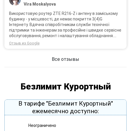
Vira Moskalyova
Використовую роутер ZTE R216-Z і антену в заміському
будинку - у місцевості, де немає покриття 3(4)G
Інтернету. Вдячна співробітникам служби технічної
підтримки та інженерам за професійне і швидке сервісне
обслуговування, ремонт і налаштування обладнання.
Через 3 роки після покупки я не шкодую про прийняте
Отзыв из Google
тоді рішення придбати обладнання в компанії 3G star
(зараз 4G star).
Все отзывы
Безлимит Курортный
В тарифе "Безлимит Курортный"
ежемесячно доступно:
Неограничено