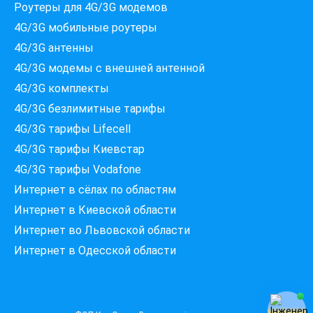
Роутеры для 4G/3G модемов
4G/3G мобильные роутеры
4G/3G антенны
4G/3G модемы c внешней антенной
Які провайдери працюють
4G/3G комплекты
за вашою адресою?
4G/3G безлимитные тарифы
Перевірте доступність інтернету за 30 секунд
4G/3G тарифы Lifecell
375+ провайдерів в базі
4G/3G тарифы Киевстар
4G/3G тарифы Vodafone
Интернет в сёлах по областям
Введіть вашу адресу
Місто, вулиця та номер будинку
Интернет в Киевской области
Интернет во Львовской области
Интернет в Одесской области
ПЕРЕВІРИТИ ПРОВАЙДЕРІВ