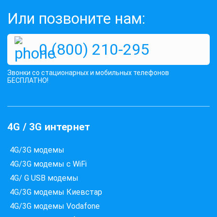
Или позвоните нам:
Оценок:
683
0 (800) 210-295
995 грн
КУПИТЬ
Звонки со стационарных и мобильных телефонов
БЕСПЛАТНО!
4G / 3G интернет
4G/3G модемы
4G/3G модемы с WiFi
4G/ G USB модемы
4G/3G модемы Киевстар
4G/3G модемы Vodafone