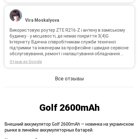
Vira Moskalyova
Використовую роутер ZTE R216-Z і антену в заміському
будинку - у місцевості, де немає покриття 3(4)G
Інтернету. Вдячна співробітникам служби технічної
підтримки та інженерам за професійне і швидке сервісне
обслуговування, ремонт і налаштування обладнання.
Через 3 роки після покупки я не шкодую про прийняте
Отзыв из Google
тоді рішення придбати обладнання в компанії 3G star
(зараз 4G star).
Все отзывы
Golf 2600mAh
Внешний аккумулятор
Golf 2600mAh — новинка на украинском
рынке в линейке аккумуляторных батарей.