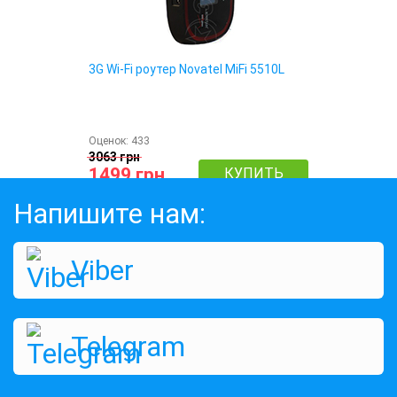
3G Wi-Fi роутер Novatel MiFi 5510L
Оценок:
433
3063 грн
1499 грн
КУПИТЬ
Напишите нам:
Viber
Telegram
3G Wi-Fi роутер Novatel 4620LE