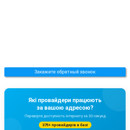
Закажите обратный звонок
Які провайдери працюють
за вашою адресою?
Перевірте доступність інтернету за 30 секунд
375+ провайдерів в базі