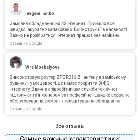
ievgenii ianko
Замовив обладнання на 4G інтернет. Прийшло все
швидко, акуратно запаковано. Всі інструкції в наявності.
Важко не розібратися. Інтернет працює без нарікань.
Отзыв из Google
Vira Moskalyova
Використовую роутер ZTE R216-Z і антену в заміському
будинку - у місцевості, де немає покриття 3(4)G
Інтернету. Вдячна співробітникам служби технічної
підтримки та інженерам за професійне і швидке сервісне
обслуговування, ремонт і налаштування обладнання.
Через 3 роки після покупки я не шкодую про прийняте
Отзыв из Google
тоді рішення придбати обладнання в компанії 3G star
(зараз 4G star).
Все отзывы
Самые важные характеристики: