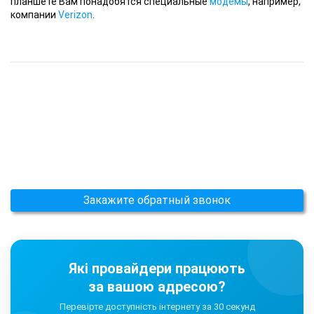
планшете Вам понадобятся специальные
модемы
, например,
компании
Verizon
.
Закажите обратный звонок
Які провайдери працюють
за вашою адресою?
Перевірте доступність інтернету за 30 секунд