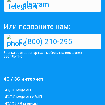
Telegram
Оценок:
514
189 грн
149 грн
КУПИТЬ
Или позвоните нам:
0 (800) 210-295
Звонки со стационарных и мобильных телефонов
БЕСПЛАТНО!
4G / 3G интернет
4G/3G модемы
4G/3G модемы с WiFi
4G/ G USB модемы