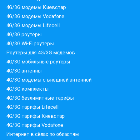
4G/3G модемы Киевстар
4G/3G модемы Vodafone
4G/3G модемы Lifecell
4G/3G роутеры
4G/3G Wi-Fi роутеры
Роутеры для 4G/3G модемов
4G/3G мобильные роутеры
4G/3G антенны
4G/3G модемы c внешней антенной
Які провайдери працюють
4G/3G комплекты
за вашою адресою?
4G/3G безлимитные тарифы
Перевірте доступність інтернету за 30 секунд
4G/3G тарифы Lifecell
375+ провайдерів в базі
4G/3G тарифы Киевстар
4G/3G тарифы Vodafone
Интернет в сёлах по областям