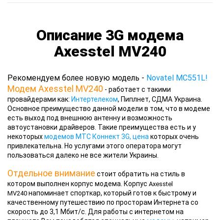
Описание 3G модема
Axesstel MV240
Рекомендуем более новую модель -
Novatel MC551L!
Модем Axesstel MV240
- работает с такими
провайдерами как:
Интертелеком
, Пиплнет, СДМА Украина.
Основное преимущество данной модели в том, что в модеме
есть выход под внешнюю антенну и возможность
автоустановки драйверов. Такие преимущества есть и у
некоторых
модемов МТС Коннект 3G, цена
которых очень
привлекательна. Но услугами этого оператора могут
пользоваться далеко не все жители Украины.
Отдельное внимание
стоит обратить на стиль в
котором выполнен корпус модема. Корпус
Axesstel
напоминает спорткар, который готов к быстрому и
MV240
качественному путешествию по просторам Интернета со
скорость до 3,1 Мбит/с. Для работы с интернетом на