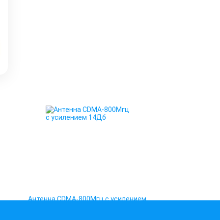
Антенна CDMA-800Мгц с усилением
14Дб