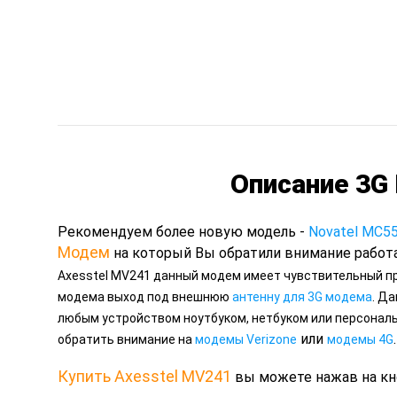
Описание 3G
Рекомендуем более новую модель -
Novatel MC55
Модем
на который Вы обратили внимание работ
Axesstel MV241 данный модем имеет чувствительный пр
модема выход под внешнюю
антенну для 3G модема
. Д
любым устройством ноутбуком, нетбуком или персональ
или
.
обратить внимание на
модемы Verizone
модемы 4G
Купить Axesstel MV241
вы можете нажав на кно