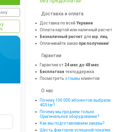
без предоплаты!
фону
Доставка и оплата
Доставка по всей
Украине
ку
яц
Оплата картой или наличный расчет
Безналичный расчет
для
юр. лиц
Оплачивайте заказ
при получении
!
Гарантии
Гарантия от
24 мес до 48 мес
Бесплатная
техподдержка
Посмотреть
отзывы
клиентов
О нас
Почему 100 000 абонентов выбрали
4GStar?
Почему мы продаем только
Оригинальное оборудование?
Как мы подготавливаем заказы?
Шесть факторов успешной покупки