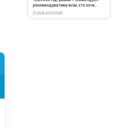
рекомендуватиму всім, хто хоче
користуватись безпровідним
Отзыв из Google
інтернетом.