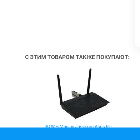
С ЭТИМ ТОВАРОМ ТАКЖЕ ПОКУПАЮТ:
3G WiFi Маршрутизатор Asus RT-
AC51U Dual Band