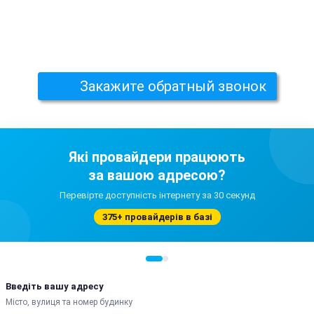
Закажите обратный звонок
Які провайдери працюють
за вашою адресою?
Перевірте доступність інтернету за 30 секунд
375+ провайдерів в базі
Введіть вашу адресу
Місто, вулиця та номер будинку