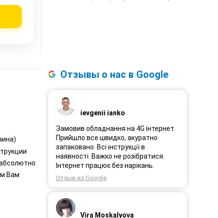
Отзывы о нас в Google
ievgenii ianko
Замовив обладнання на 4G інтернет.
Прийшло все швидко, акуратно
аина)
запаковано. Всі інструкції в
струкции
наявності. Важко не розібратися.
 абсолютно
Інтернет працює без нарікань.
ем Вам
Отзыв из Google
Vira Moskalyova