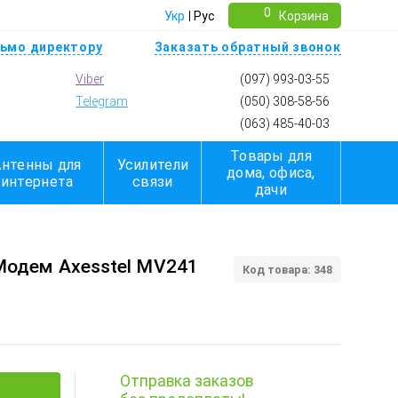
0
Укр
Рус
Корзина
ьмо директору
Заказать обратный звонок
Viber
(097) 993-03-55
Telegram
(050) 308-58-56
(063) 485-40-03
Товары для
Антенны для
Усилители
дома, офиса,
интернета
связи
дачи
Модем Axesstel MV241
Код товара: 348
Отправка заказов