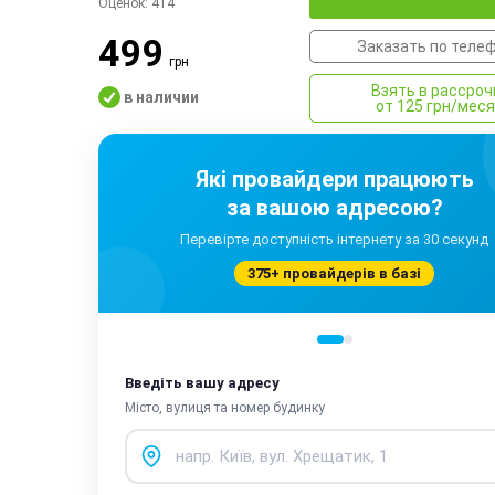
Оценок:
414
499
Заказать по теле
грн
Взять в рассроч
в наличии
от 125 грн/мес
Які провайдери працюють
за вашою адресою?
Перевірте доступність інтернету за 30 секунд
375+ провайдерів в базі
Введіть вашу адресу
Місто, вулиця та номер будинку