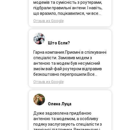
порадила хороший пристрій.
модемів та сумісність з роутерами,
Замовлення прийшло через день і я
підбрали правильні антени. І навіть,
поїхала встановлювати інтернет.
що вразило, поцікавилися, чи все
Олеся була на зв’язоку і все
гаразд після впровадження
Отзыв из Google
допомагала. І ось інтернет працює як
обладнання в експлуатацію та чи
довго ми цього чекали швидкіст як
потрібна допомога спеціалістів.
вмісті все супер. Я дуже задоволена.
Дуже рекомендую!
Дякую менеджеру Олесі яка
Што Если?
порадила і допомогла а також за її
турботу. Дякую. Рекомендую .
Гарна компания.Приємні в спілкуванні
спеціалісти. Замовив модем з
антеною та модем був несумісний
змоїм вай-фай роутером відправив
безкоштовно перепрошили.Все
працює.
Отзыв из Google
Олена Луца
Дуже задоволена придбаною
антеною та модемом, а особливу
подяку заслуговують спеціалісти з
технічної підтримки. Рекомендую і