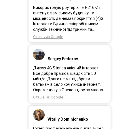
Використовую роутер ZTE R216-Z і
антену в заміському будинку - у
місцевості, де немає покриття 3(4)G
Інтернету. Вдячна співробітникам
служби технічної підтримки та
інженерам за професійне і швидке
Отзыв из Google
сервісне обслуговування, ремонт і
налаштування обладнання. Через 3
роки після покупки я не шкодую про
прийняте тоді рішення придбати
Sergey Fedorov
обладнання в компанії 3G star (зараз
4G star).
Дякую 4G Star за якісний інтернет.
Все добре працює, швидкість 50
мбіт/с. Довго не міг підібрати
батькам в село хоч якись інтернет.
Окреме дякую Олександру за якісно
підібране обладнання!
Отзыв из Google
Vitaliy Dominichenko
Супер професіональний підхід. В селі,