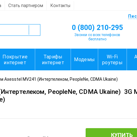
а
Стать партнером
Контакты
Пис
0 (800) 210-295
Звонки со всех телефонов
бесплатно
Покрытие
Тарифы
Wi-Fi
Модемы
интернет
интернет
роутеры
м Axesstel MV241 (Интертелеком, PeopleNe, CDMA Ukaine)
(Интертелеком, PeopleNe, CDMA Ukaine)
3G 
e)
КУПИТЬ