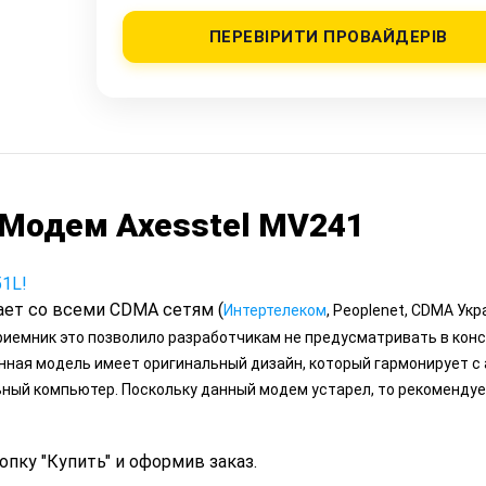
ПЕРЕВІРИТИ ПРОВАЙДЕРІВ
 Модем Axesstel MV241
1L!
ает со всеми CDMA сетям (
Интертелеком
, Peoplenet, CDMA Укр
иемник это позволило разработчикам не предусматривать в кон
анная модель имеет оригинальный дизайн, который гармонирует с
ный компьютер. Поскольку данный модем устарел, то рекоменду
пку "Купить" и оформив заказ.