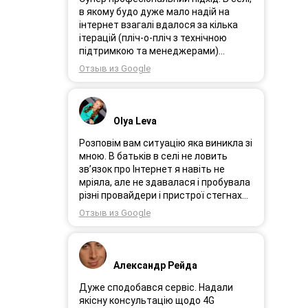
в якому будо дуже мало надій на
інтернет взагалі вдалося за кілька
ітерацій (пліч-о-пліч з технічною
підтримкою та менеджерами)
досягнути нереальної швидкості в
Отзыв из Google
~20МБіт/с. Можна мріяти про більше,
але я дуже вдячний за цей
результат, так як перші спроби
впиралися в максимум 4-5 МБіт/с.
Olya Leva
Спробували усіх можливих
операторів, обертав десятки разів
Розповім вам ситуацію яка виникла зі
антену, змінили один раз модем з
мною. В батьків в селі не ловить
невеликою доплатою і вдалося
зв’язок про Інтернет я навіть не
неможливе :) Дякую вам! Безумовно
мріяла, але не здавалася і пробувала
вдячний і радий знайомству.
різні провайдери і пристрої стегнах
був дуже слабким або взагалі
Отзыв из Google
відсутній. І ось я в Інтернеті побачила
рекламу 3GStart перше що мене
підкорило це тестовий період 1 міс, я
вирішила спробувати ще раз.
Александр Рейда
Надіслала заявку зімною зв’язалася
менеджер Олеся дуже привітна
Дуже сподобався сервіс. Надали
дівчина розповіла все детально і
якісну консультацію щодо 4G