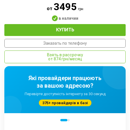
3495
от
грн
в наличии
КУПИТЬ
Заказать по телефону
Взять в рассрочку
от 874 грн/месяц
Які провайдери працюють
за вашою адресою?
Перевірте доступність інтернету за 30 секунд
375+ провайдерів в базі