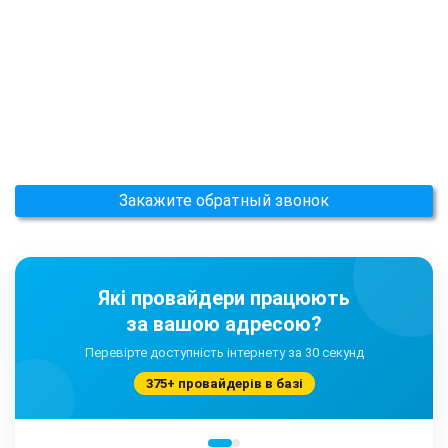
Закажите обратный звонок
Які провайдери працюють
за вашою адресою?
Перевірте доступність інтернету за 30 секунд
375+ провайдерів в базі