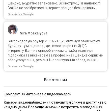
швидко, акуратно запаковано. Всі інструкції в наявності.
Важко не розібратися. Інтернет працює без нарікань.
Отзыв из Google
Vira Moskalyova
Використовую роутер ZTE R216-Z і антену в заміському
будинку - у місцевості, де немає покриття 3(4)G
Інтернету. Вдячна співробітникам служби технічної
підтримки та інженерам за професійне і швидке сервісне
обслуговування, ремонт і налаштування обладнання.
Через 3 роки після покупки я не шкодую про прийняте
Отзыв из Google
тоді рішення придбати обладнання в компанії 3G star
(зараз 4G star).
Все отзывы
Комплект 3G Интернета с видеокамерой
Камеры видеонаблюдения
становятся ближе и доступнее с
каждым днем. Все чаще их можно встретить в заведениях