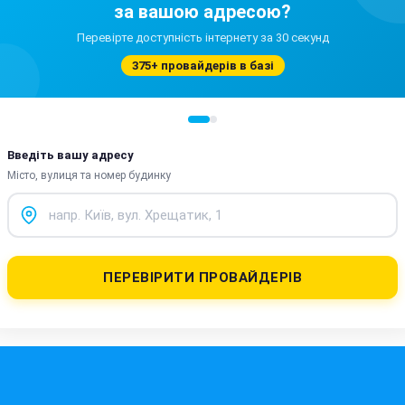
за вашою адресою?
Перевірте доступність інтернету за 30 секунд
375+ провайдерів в базі
Введіть вашу адресу
Місто, вулиця та номер будинку
ПЕРЕВІРИТИ ПРОВАЙДЕРІВ