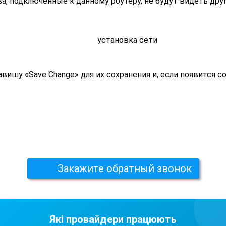
а, подключенные к данному роутеру, не будут видеть друг
шу «Save Change» для их сохранения и, если появится со
Закажите обратный звонок
Які провайдери працюють