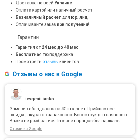
Доставка по всей
Украине
Оплата картой или наличный расчет
Безналичный расчет
для
юр. лиц
Оплачивайте заказ
при получении
!
Гарантии
Гарантия от
24 мес до 48 мес
Бесплатная
техподдержка
Посмотреть
отзывы
клиентов
Отзывы о нас в Google
ievgenii ianko
Замовив обладнання на 4G інтернет. Прийшло все
швидко, акуратно запаковано. Всі інструкції в наявності.
Важко не розібратися. Інтернет працює без нарікань.
Отзыв из Google