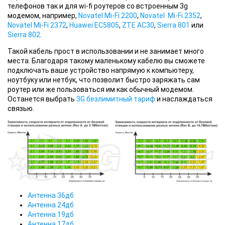
телефонов так и для wi-fi роутеров со встроенным 3g
модемом, например,
Novatel Mi-Fi 2200
,
Novatel Mi-Fi 2352
,
Novatel Mi-Fi 2372
,
Huawei EC5805
,
ZTE AC30
,
Sierra 801
или
Sierra 802
.
Такой кабель прост в использовании и не занимает много
места. Благодаря такому маленькому кабелю вы сможете
подключать ваше устройство напрямую к компьютеру,
ноутбуку или нетбук, что позволит быстро заряжать сам
роутер или же пользоваться им как обычный модемом.
Останется выбрать
3G безлимитный тариф
и наслаждаться
связью.
Антенна 36дб
Антенна 24дб
Антенна 19дб
Антенна 17дб