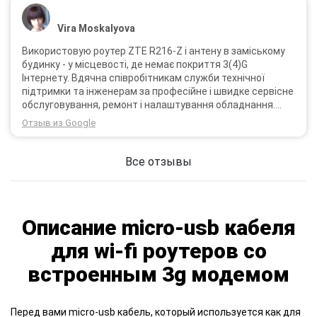
Vira Moskalyova
Використовую роутер ZTE R216-Z і антену в заміському
будинку - у місцевості, де немає покриття 3(4)G
Інтернету. Вдячна співробітникам служби технічної
підтримки та інженерам за професійне і швидке сервісне
обслуговування, ремонт і налаштування обладнання.
Через 3 роки після покупки я не шкодую про прийняте
Отзыв из Google
тоді рішення придбати обладнання в компанії 3G star
(зараз 4G star).
Все отзывы
Описание micro-usb кабеля
для wi-fi роутеров со
встроенным 3g модемом
Перед вами micro-usb кабель, который используется как для