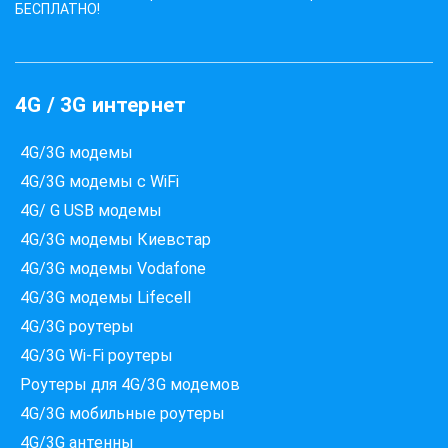
БЕСПЛАТНО!
4G / 3G интернет
4G/3G модемы
4G/3G модемы с WiFi
4G/ G USB модемы
4G/3G модемы Киевстар
4G/3G модемы Vodafone
4G/3G модемы Lifecell
4G/3G роутеры
4G/3G Wi-Fi роутеры
Які провайдери працюють
за вашою адресою?
Роутеры для 4G/3G модемов
Перевірте доступність інтернету за 30 секунд
4G/3G мобильные роутеры
375+ провайдерів в базі
4G/3G антенны