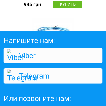
945 грн
КУПИТЬ
Напишите нам:
Viber
USB удлинитель для 3G модема
Telegram
Оценок:
514
189 грн
149 грн
КУПИТЬ
Или позвоните нам: