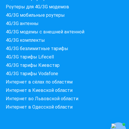
Роутеры для 4G/3G модемов
4G/3G мобильные роутеры
4G/3G антенны
4G/3G модемы c внешней антенной
Які провайдери працюють
4G/3G комплекты
за вашою адресою?
Перевірте доступність інтернету за 30 секунд
4G/3G безлимитные тарифы
4G/3G тарифы Lifecell
375+ провайдерів в базі
4G/3G тарифы Киевстар
4G/3G тарифы Vodafone
Интернет в сёлах по областям
Введіть вашу адресу
Місто, вулиця та номер будинку
Интернет в Киевской области
Интернет во Львовской области
Интернет в Одесской области
ПЕРЕВІРИТИ ПРОВАЙДЕРІВ