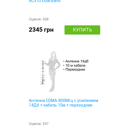
AC51U Dual Band
Оценок:
508
2345 грн
КУПИТЬ
Антенна CDMA-800Мгц с усилением
14Дб + кабель 10м + переходник
Оценок:
597