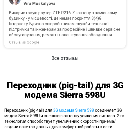
Vira Moskalyova
Використовую роутер ZTE R216-Z і антену в заміському
будинку - у місцевості, де немає покриття 3(4)G
Інтернету. Вдячна співробітникам служби технічної
підтримки та інженерам за професійне і швидке сервісне
обслуговування, ремонт і налаштування обладнання.
Через 3 роки після покупки я не шкодую про прийняте
Отзыв из Google
тоді рішення придбати обладнання в компанії 3G star
(зараз 4G star).
Все отзывы
Переходник (pig-tail) для 3G
модема Sierra 598U
Переходник (pig-tail) для
3G модема Sierra 598
соединяет 3G
модем Sierra 598U и внешнюю антенну усиления сигнала. Эта
технология способствует увеличению скорости приёма/
отдачи пакетов данных для комфортной работы в сети