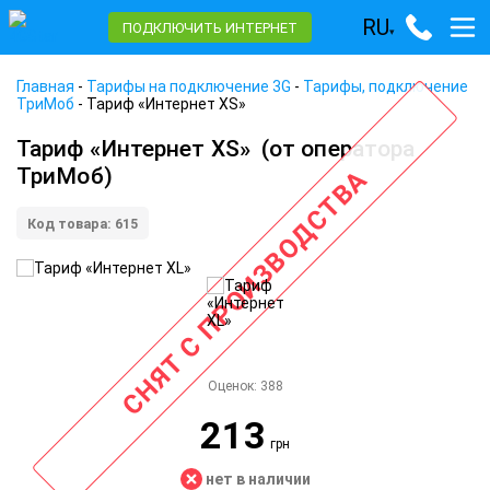
RU
ПОДКЛЮЧИТЬ ИНТЕРНЕТ
▾
Главная
-
Тарифы на подключение 3G
-
Тарифы, подключение
ТриМоб
-
Тариф «Интернет XS»
Тариф «Интернет XS»
(от оператора
ТриМоб)
СНЯТ С ПРОИЗВОДСТВА
Код товара: 615
Оценок:
388
213
грн
нет в наличии