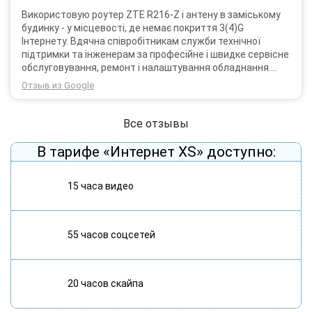
Використовую роутер ZTE R216-Z і антену в заміському
будинку - у місцевості, де немає покриття 3(4)G
Інтернету. Вдячна співробітникам служби технічної
підтримки та інженерам за професійне і швидке сервісне
обслуговування, ремонт і налаштування обладнання.
Через 3 роки після покупки я не шкодую про прийняте
Отзыв из Google
тоді рішення придбати обладнання в компанії 3G star
(зараз 4G star).
Все отзывы
В тарифе «Интернет XS» доступно:
15 часа видео
55 часов соцсетей
20 часов скайпа