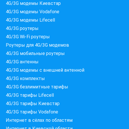
4G/3G модемы Киевстар
4G/3G модемы Vodafone
4G/3G модемы Lifecell
4G/3G роутеры
4G/3G Wi-Fi роутеры
Роутеры для 4G/3G модемов
4G/3G мобильные роутеры
4G/3G антенны
4G/3G модемы c внешней антенной
Які провайдери працюють
4G/3G комплекты
за вашою адресою?
4G/3G безлимитные тарифы
Перевірте доступність інтернету за 30 секунд
4G/3G тарифы Lifecell
375+ провайдерів в базі
4G/3G тарифы Киевстар
4G/3G тарифы Vodafone
Интернет в сёлах по областям
Введіть вашу адресу
Интернет в Киевской области