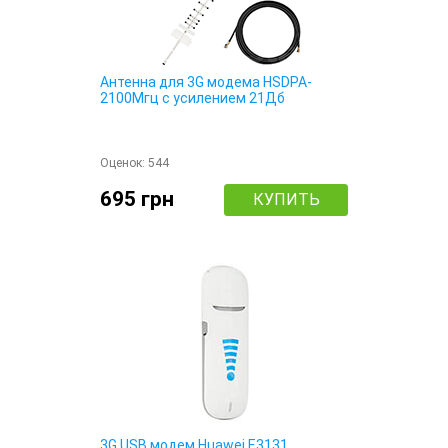
Антенна для 3G модема HSDPA-
2100Мгц с усилением 21Дб
Оценок:
544
695 грн
КУПИТЬ
3G USB модем Huawei E3131