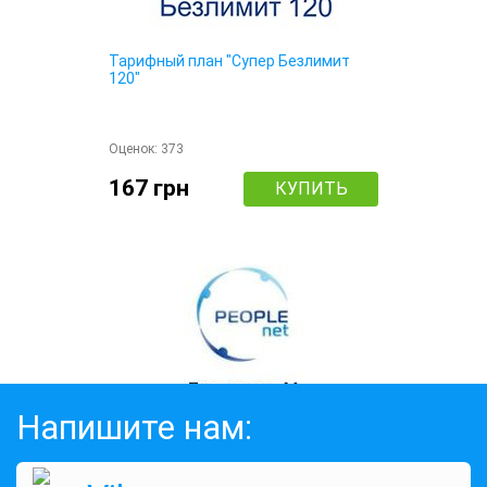
Тарифный план "Супер Безлимит
120"
Оценок:
373
167 грн
КУПИТЬ
Напишите нам:
Тариф "Безлимит М"