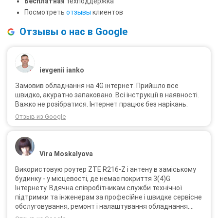
Бесплатная
техподдержка
Посмотреть
отзывы
клиентов
Отзывы о нас в Google
ievgenii ianko
Замовив обладнання на 4G інтернет. Прийшло все
швидко, акуратно запаковано. Всі інструкції в наявності.
Важко не розібратися. Інтернет працює без нарікань.
Отзыв из Google
Vira Moskalyova
Використовую роутер ZTE R216-Z і антену в заміському
будинку - у місцевості, де немає покриття 3(4)G
Інтернету. Вдячна співробітникам служби технічної
підтримки та інженерам за професійне і швидке сервісне
обслуговування, ремонт і налаштування обладнання.
Через 3 роки після покупки я не шкодую про прийняте