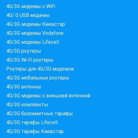
4G/3G модемы с WiFi
4G/ G USB модемы
4G/3G модемы Киевстар
4G/3G модемы Vodafone
4G/3G модемы Lifecell
4G/3G роутеры
4G/3G Wi-Fi роутеры
Роутеры для 4G/3G модемов
4G/3G мобильные роутеры
4G/3G антенны
4G/3G модемы c внешней антенной
4G/3G комплекты
4G/3G безлимитные тарифы
Які провайдери працюють
4G/3G тарифы Lifecell
за вашою адресою?
Перевірте доступність інтернету за 30 секунд
4G/3G тарифы Киевстар