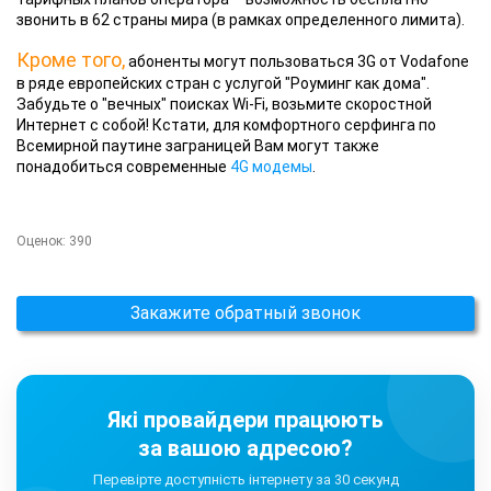
звонить в 62 страны мира (в рамках определенного лимита).
Кроме того,
абоненты могут пользоваться 3G от Vodafone
в ряде европейских стран с услугой "Роуминг как дома".
Забудьте о "вечных" поисках Wi-Fi, возьмите скоростной
Интернет с собой! Кстати, для комфортного серфинга по
Всемирной паутине заграницей Вам могут также
понадобиться современные
4G модемы
.
Оценок:
390
Закажите обратный звонок
Які провайдери працюють
за вашою адресою?
Перевірте доступність інтернету за 30 секунд