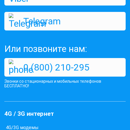
Telegram
Или позвоните нам:
0 (800) 210-295
Звонки со стационарных и мобильных телефонов
БЕСПЛАТНО!
4G / 3G интернет
4G/3G модемы