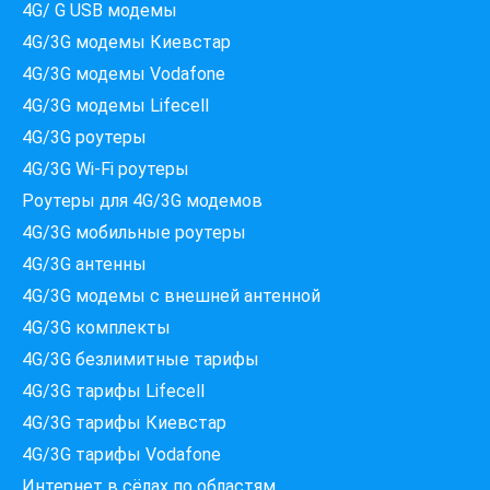
4G/ G USB модемы
4G/3G модемы Киевстар
4G/3G модемы Vodafone
4G/3G модемы Lifecell
4G/3G роутеры
4G/3G Wi-Fi роутеры
Роутеры для 4G/3G модемов
4G/3G мобильные роутеры
4G/3G антенны
4G/3G модемы c внешней антенной
Які провайдери працюють
4G/3G комплекты
за вашою адресою?
Перевірте доступність інтернету за 30 секунд
4G/3G безлимитные тарифы
4G/3G тарифы Lifecell
375+ провайдерів в базі
4G/3G тарифы Киевстар
4G/3G тарифы Vodafone
Интернет в сёлах по областям