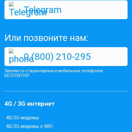
Telegram
Оценок:
431
1419 грн
КУПИТЬ
Или позвоните нам:
0 (800) 210-295
Звонки со стационарных и мобильных телефонов
БЕСПЛАТНО!
4G / 3G интернет
4G/3G модемы
4G/3G модемы с WiFi