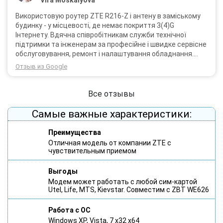
Vira Moskalyova
Використовую роутер ZTE R216-Z і антену в заміському
будинку - у місцевості, де немає покриття 3(4)G
Інтернету. Вдячна співробітникам служби технічної
підтримки та інженерам за професійне і швидке сервісне
обслуговування, ремонт і налаштування обладнання.
Через 3 роки після покупки я не шкодую про прийняте
Отзыв из Google
тоді рішення придбати обладнання в компанії 3G star
(зараз 4G star).
Все отзывы
Самые важные характеристики:
Преимущества
Отличная модель от компании ZTE с
чувствительным приемом
Выгоды
Модем может работать с любой сим-картой
Utel, Life, MTS, Kievstar. Совместим с ZBT WE626
Работа с ОС
Windows XP, Vista, 7 x32 x64