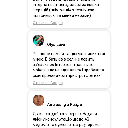
інтернет взагалі вдалося за кілька
ітерацій (пліч-о-пліч з технічною
підтримкою та менеджерами)
досягнути нереальної швидкості в
Отзыв из Google
~20МБіт/с. Можна мріяти про більше,
але я дуже вдячний за цей
результат, так як перші спроби
впиралися в максимум 4-5 МБіт/с.
Olya Leva
Спробували усіх можливих
операторів, обертав десятки разів
Розповім вам ситуацію яка виникла зі
антену, змінили один раз модем з
мною. В батьків в селі не ловить
невеликою доплатою і вдалося
зв’язок про Інтернет я навіть не
неможливе :) Дякую вам! Безумовно
мріяла, але не здавалася і пробувала
вдячний і радий знайомству.
різні провайдери і пристрої стегнах
був дуже слабким або взагалі
Отзыв из Google
відсутній. І ось я в Інтернеті побачила
рекламу 3GStart перше що мене
підкорило це тестовий період 1 міс, я
вирішила спробувати ще раз.
Александр Рейда
Надіслала заявку зімною зв’язалася
менеджер Олеся дуже привітна
Дуже сподобався сервіс. Надали
дівчина розповіла все детально і
якісну консультацію щодо 4G
порадила хороший пристрій.
модемів та сумісність з роутерами,