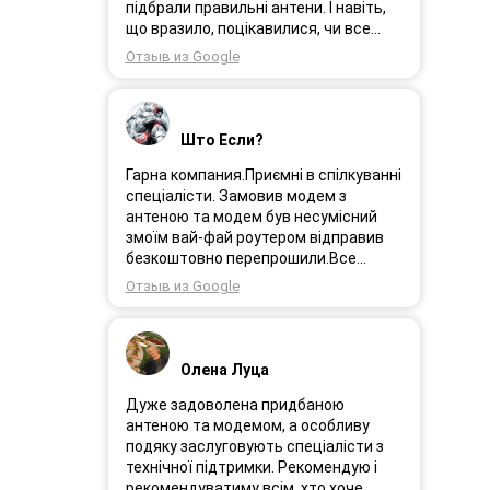
Замовлення прийшло через день і я
підбрали правильні антени. І навіть,
поїхала встановлювати інтернет.
що вразило, поцікавилися, чи все
Олеся була на зв’язоку і все
гаразд після впровадження
Отзыв из Google
допомагала. І ось інтернет працює як
обладнання в експлуатацію та чи
довго ми цього чекали швидкіст як
потрібна допомога спеціалістів.
вмісті все супер. Я дуже задоволена.
Дуже рекомендую!
Дякую менеджеру Олесі яка
Што Если?
порадила і допомогла а також за її
турботу. Дякую. Рекомендую .
Гарна компания.Приємні в спілкуванні
спеціалісти. Замовив модем з
антеною та модем був несумісний
змоїм вай-фай роутером відправив
безкоштовно перепрошили.Все
працює.
Отзыв из Google
Олена Луца
Дуже задоволена придбаною
антеною та модемом, а особливу
подяку заслуговують спеціалісти з
технічної підтримки. Рекомендую і
рекомендуватиму всім, хто хоче