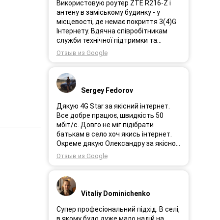
Використовую роутер ZTE R216-Z і
антену в заміському будинку - у
місцевості, де немає покриття 3(4)G
Інтернету. Вдячна співробітникам
служби технічної підтримки та
інженерам за професійне і швидке
Отзыв из Google
сервісне обслуговування, ремонт і
налаштування обладнання. Через 3
роки після покупки я не шкодую про
прийняте тоді рішення придбати
Sergey Fedorov
обладнання в компанії 3G star (зараз
4G star).
Дякую 4G Star за якісний інтернет.
Все добре працює, швидкість 50
мбіт/с. Довго не міг підібрати
батькам в село хоч якись інтернет.
Окреме дякую Олександру за якісно
підібране обладнання!
Отзыв из Google
Vitaliy Dominichenko
Супер професіональний підхід. В селі,
в якому будо дуже мало надій на