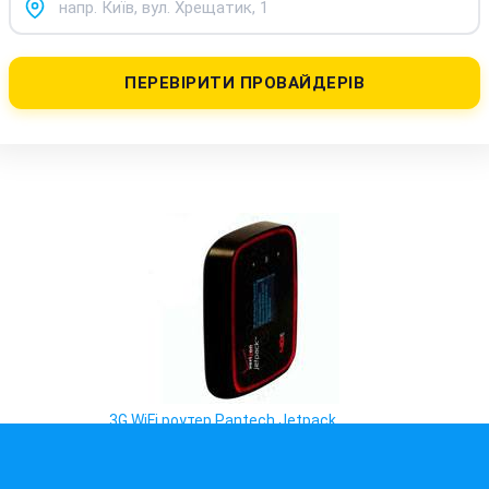
ПЕРЕВІРИТИ ПРОВАЙДЕРІВ
3G WiFi роутер Pantech Jetpack
MHS291L