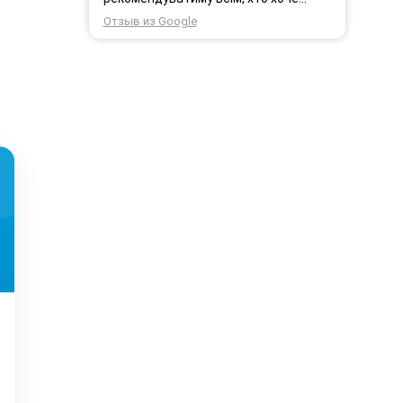
користуватись безпровідним
Отзыв из Google
інтернетом.