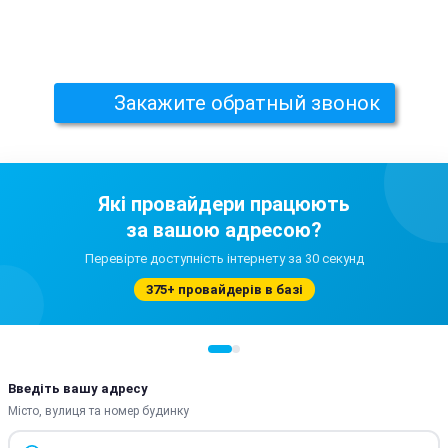
Закажите обратный звонок
Які провайдери працюють
за вашою адресою?
Перевірте доступність інтернету за 30 секунд
375+ провайдерів в базі
Введіть вашу адресу
Місто, вулиця та номер будинку