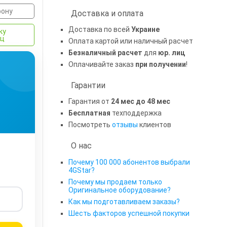
фону
Доставка и оплата
Доставка по всей
Украине
ку
яц
Оплата картой или наличный расчет
Безналичный расчет
для
юр. лиц
Оплачивайте заказ
при получении
!
Гарантии
Гарантия от
24 мес до 48 мес
Бесплатная
техподдержка
Посмотреть
отзывы
клиентов
О нас
Почему 100 000 абонентов выбрали
4GStar?
Почему мы продаем только
Оригинальное оборудование?
Как мы подготавливаем заказы?
Шесть факторов успешной покупки