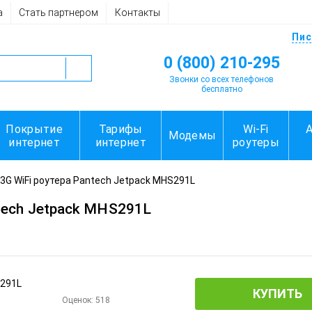
а
Стать партнером
Контакты
Пис
0 (800) 210-295
Звонки со всех телефонов
бесплатно
Покрытие
Тарифы
Wi-Fi
Модемы
интернет
интернет
роутеры
3G WiFi роутера Pantech Jetpack MHS291L
tech Jetpack MHS291L
КУПИТЬ
Оценок:
518