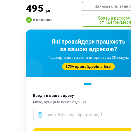
495
Заказать по теле
грн
Взять в рассроч
в наличии
от 124 грн/мес
Які провайдери працюють
за вашою адресою?
Перевірте доступність інтернету за 30 секунд
375+ провайдерів в базі
Введіть вашу адресу
Місто, вулиця та номер будинку