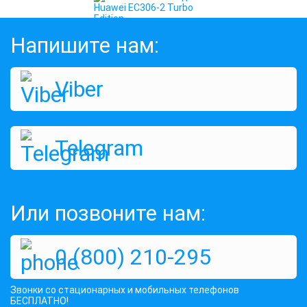
Напишите нам:
Viber
EV-DO USB 3G модем Huawei EC306-2
Turbo Edition
Telegram
Оценок:
643
1245 грн
КУПИТЬ
Или позвоните нам:
0 (800) 210-295
Звонки со стационарных и мобильных телефонов
БЕСПЛАТНО!