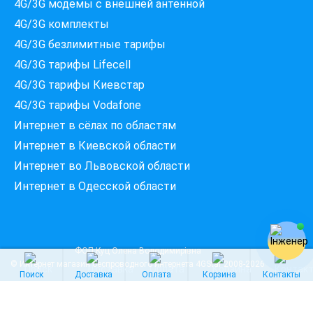
4G/3G модемы c внешней антенной
Які провайдери працюють
4G/3G комплекты
за вашою адресою?
Перевірте доступність інтернету за 30 секунд
4G/3G безлимитные тарифы
375+ провайдерів в базі
4G/3G тарифы Lifecell
4G/3G тарифы Киевстар
4G/3G тарифы Vodafone
Интернет в сёлах по областям
Введіть вашу адресу
Місто, вулиця та номер будинку
Интернет в Киевской области
Интернет во Львовской области
Интернет в Одесской области
ПЕРЕВІРИТИ ПРОВАЙДЕРІВ
ФОП Куц Олена Володимирівна
© Интернет магазин беспроводного интернета
4GStar
2008-2026
Поиск
Доставка
Оплата
Корзина
Контакты