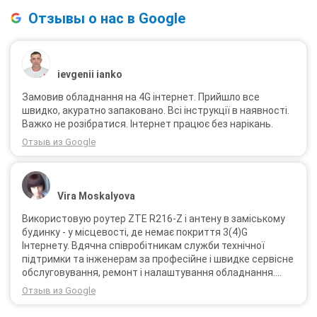
Отзывы о нас в Google
ievgenii ianko
Замовив обладнання на 4G інтернет. Прийшло все
швидко, акуратно запаковано. Всі інструкції в наявності.
Важко не розібратися. Інтернет працює без нарікань.
Отзыв из Google
Vira Moskalyova
Використовую роутер ZTE R216-Z і антену в заміському
будинку - у місцевості, де немає покриття 3(4)G
Інтернету. Вдячна співробітникам служби технічної
підтримки та інженерам за професійне і швидке сервісне
обслуговування, ремонт і налаштування обладнання.
Через 3 роки після покупки я не шкодую про прийняте
Отзыв из Google
тоді рішення придбати обладнання в компанії 3G star
(зараз 4G star).