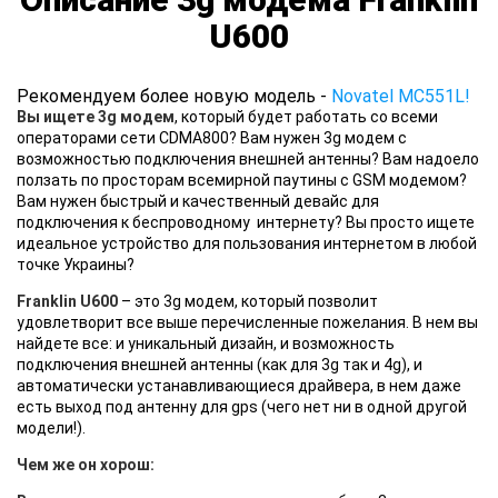
U600
Рекомендуем более новую модель -
Novatel MC551L!
Вы ищете 3g модем
, который будет работать со всеми
операторами сети CDMA800? Вам нужен 3g модем c
возможностью подключения внешней антенны? Вам надоело
ползать по просторам всемирной паутины с GSM модемом?
Вам нужен быстрый и качественный девайс для
подключения к беспроводному интернету? Вы просто ищете
идеальное устройство для пользования интернетом в любой
точке Украины?
Franklin U600
– это 3g модем, который позволит
удовлетворит все выше перечисленные пожелания. В нем вы
найдете все: и уникальный дизайн, и возможность
подключения внешней антенны (как для 3g так и 4g), и
автоматически устанавливающиеся драйвера, в нем даже
есть выход под антенну для gps (чего нет ни в одной другой
модели!).
Чем же он хорош: