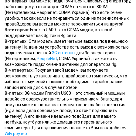
Во-первых:
вы можете подключиться к любому 3g оператору,
работающему в стандарте CDMA на частоте 800МГ
(Интертелеком, Peoplenet, CDMA Украина). Что есть очень
удобно, так как если не понравиться один из перечисленных
провайдеров вы всегда можете переключиться на другой.
Во-вторых:
Franklin U600 - это CDMA модем, который
поддерживает как 3g так и 4g сети.
В-третьих:
Эта модель имеет четыре выхода под внешнюю
антенну. На данном устройстве есть выход с возможностью
подключения внешней
3G антенны
для 3g операторов
(Интертелеком,
PeopleNet
, CDMA Украина) , так же есть
возможность подключения антенны для оператора 4g.
В-четвертых:
Покупая такой модем, вы получаете
возможность устанавливать драйвера автоматически, что
избавит от мучений в поиске необходимого драйвера или
записи его на диск, в случае потери.
В-пятых:
3G модем Franklin U600 – это стильный и мощный
девайс со сверхчувствительным приемником, благодаря
чему вы можете пользоваться им в зоне слабого покрытия
(ну, а если дела совсем уж плохи, то стоит подключить
антенну). А его дизайн идеально подойдет для вашего
нетбука, ноутбука или же домашнего персонального
компьютера. Для подключения планшета Вам понадобится
WiFi роутер
.