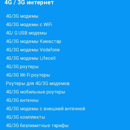
4G / 3G интернет
4G/3G модемы
4G/3G модемы с WiFi
4G/ G USB модемы
4G/3G модемы Киевстар
4G/3G модемы Vodafone
4G/3G модемы Lifecell
4G/3G роутеры
4G/3G Wi-Fi роутеры
Роутеры для 4G/3G модемов
4G/3G мобильные роутеры
4G/3G антенны
4G/3G модемы c внешней антенной
Які провайдери працюють
за вашою адресою?
4G/3G комплекты
Перевірте доступність інтернету за 30 секунд
4G/3G безлимитные тарифы