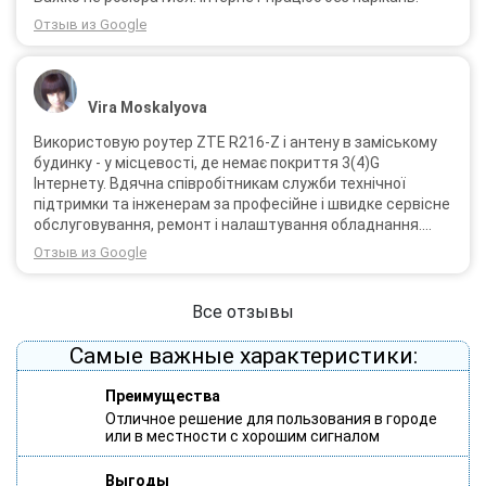
Отзыв из Google
Vira Moskalyova
Використовую роутер ZTE R216-Z і антену в заміському
будинку - у місцевості, де немає покриття 3(4)G
Інтернету. Вдячна співробітникам служби технічної
підтримки та інженерам за професійне і швидке сервісне
обслуговування, ремонт і налаштування обладнання.
Через 3 роки після покупки я не шкодую про прийняте
Отзыв из Google
тоді рішення придбати обладнання в компанії 3G star
(зараз 4G star).
Все отзывы
Самые важные характеристики:
Преимущества
Отличное решение для пользования в городе
или в местности с хорошим сигналом
Выгоды