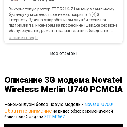
Vira Moskalyova
Використовую роутер ZTE R216-Z і антену в заміському
будинку - у місцевості, де немає покриття 3(4)G
Інтернету. Вдячна співробітникам служби технічної
підтримки та інженерам за професійне і швидке сервісне
обслуговування, ремонт і налаштування обладнання.
Через 3 роки після покупки я не шкодую про прийняте
Отзыв из Google
тоді рішення придбати обладнання в компанії 3G star
(зараз 4G star).
Все отзывы
Описание 3G модема Novatel
Wireless Merlin U740 PCMCIA
Рекомендуем более новую модель -
Novatel U760!
Обратите внимание
на видео обзор рекомендуемой
более новой модели
ZTE MF667