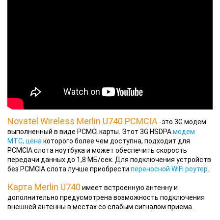
Novatel Wireless Merlin U740 PCMCIA
-это 3G модем
выполненный в виде PCMCI карты. Этот 3G HSDPA
модем
МТС, цена
которого более чем доступна, подходит для
PCMCIA слота ноутбука и может обеспечить скорость
передачи данных до 1,8 МБ/сек. Для подключения устройств
без PCMCIA слота лучше приобрести
переносной WiFi роутер
.
Карта Merlin U740
имеет встроенную антенну и
дополнительно предусмотрена возможность подключения
внешней антенны в местах со слабым сигналом приема.