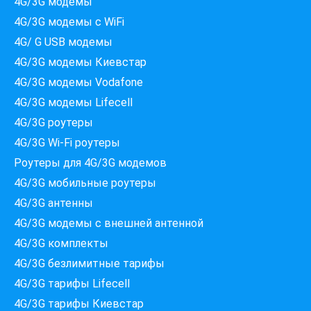
4G/3G модемы
4G/3G модемы с WiFi
4G/ G USB модемы
4G/3G модемы Киевстар
4G/3G модемы Vodafone
4G/3G модемы Lifecell
4G/3G роутеры
4G/3G Wi-Fi роутеры
Роутеры для 4G/3G модемов
4G/3G мобильные роутеры
4G/3G антенны
4G/3G модемы c внешней антенной
Які провайдери працюють
4G/3G комплекты
за вашою адресою?
4G/3G безлимитные тарифы
Перевірте доступність інтернету за 30 секунд
4G/3G тарифы Lifecell
375+ провайдерів в базі
4G/3G тарифы Киевстар