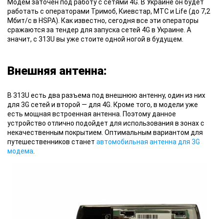
Модем заточен
под работу с сетями 4G. В Украине он будет
работать с операторами Тримоб, Киевстар, МТС и Life (до 7,2
Мбит/c в HSPA). Как известно, сегодня все эти операторы
сражаются за тендер для запуска сетей 4G в Украине. А
значит, с 313U вы уже стоите одной ногой в будущем.
Внешняя антенна:
В 313U есть два разъема
под внешнюю антенну, один из них
для 3G сетей и второй — для 4G. Кроме того, в модели уже
есть мощная встроенная антенна. Поэтому данное
устройство отлично подойдет для использования в зонах с
некачественным покрытием. Оптимальным вариантом для
путешественников станет
автомобильная антенна для 3G
модема
.