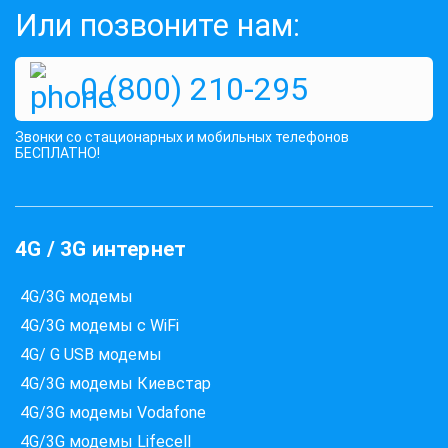
Или позвоните нам:
Антенна для 3G модема HSDPA-
2100Мгц с усилением 17Дб
0 (800) 210-295
Оценок:
435
Звонки со стационарных и мобильных телефонов
519 грн
КУПИТЬ
БЕСПЛАТНО!
Які провайдери працюють
4G / 3G интернет
за вашою адресою?
Перевірте доступність інтернету за 30 секунд
4G/3G модемы
375+ провайдерів в базі
4G/3G модемы с WiFi
4G/ G USB модемы
4G/3G модемы Киевстар
Введіть вашу адресу
4G/3G модемы Vodafone
Місто, вулиця та номер будинку
4G/3G модемы Lifecell