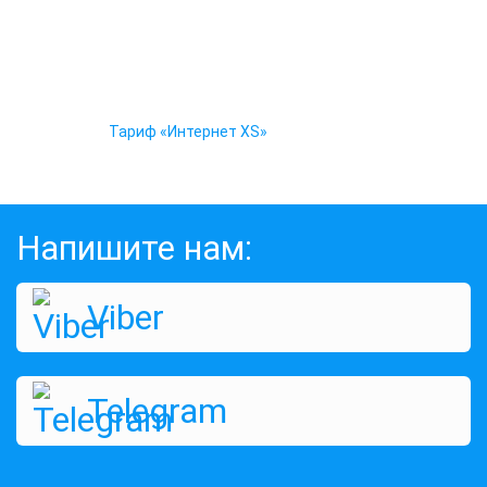
Тариф «Интернет XS»
Оценок:
388
Напишите нам:
213 грн
КУПИТЬ
Viber
Telegram