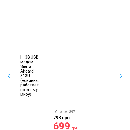
Оценок:
397
793 грн
699
грн