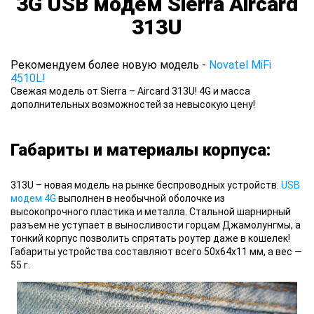
3G USB модем Sierra Aircard
313U
Рекомендуем более новую модель -
Novatel MiFi
4510L!
Свежая модель от Sierra – Aircard 313U! 4G и масса
дополнительных возможностей за невысокую цену!
Габариты и материалы корпуса:
313U – новая модель
на рынке беспроводных устройств.
USB
модем 4G
выполнен в необычной оболочке из
высокопрочного пластика и металла. Стальной шарнирный
разъем не уступает в выносливости горцам Джамолунгмы, а
тонкий корпус позволить спрятать роутер даже в кошелек!
Габариты устройства составляют всего 50х64х11 мм, а вес —
55 г.