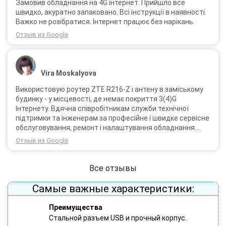
Замовив обладнання на 4G інтернет. Прийшло все
швидко, акуратно запаковано. Всі інструкції в наявності.
Важко не розібратися. Інтернет працює без нарікань.
Отзыв из Google
Vira Moskalyova
Використовую роутер ZTE R216-Z і антену в заміському
будинку - у місцевості, де немає покриття 3(4)G
Інтернету. Вдячна співробітникам служби технічної
підтримки та інженерам за професійне і швидке сервісне
обслуговування, ремонт і налаштування обладнання.
Через 3 роки після покупки я не шкодую про прийняте
Отзыв из Google
тоді рішення придбати обладнання в компанії 3G star
(зараз 4G star).
Все отзывы
Самые важные характеристики:
Преимущества
Стальной разъем USB и прочный корпус.